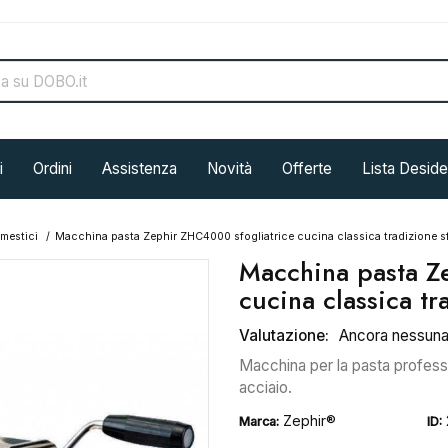
i
Ordini
Assistenza
Novità
Offerte
Lista Deside
omestici
Macchina pasta Zephir ZHC4000 sfogliatrice cucina classica tradizione s
Macchina pasta Z
cucina classica tr
Valutazione:
Ancora nessun
Macchina per la pasta professi
acciaio.
Zephir®
Marca:
ID: