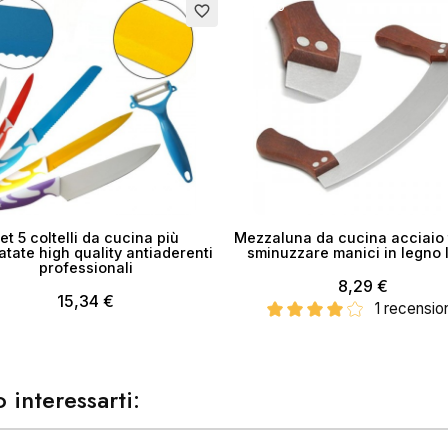
ea lista dei desideri
Esaurito
favorite_border
me lista dei desideri
Annulla
Crea lista dei desider
et 5 coltelli da cucina più
Mezzaluna da cucina acciaio t
atate high quality antiaderenti
sminuzzare manici in legno
professionali
8,29 €
15,34 €
1 recensio
 interessarti: