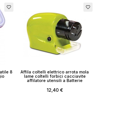
favorite_border
favorite_border
atile 8
Affila coltelli elettrico arrota mola
gio
lame coltelli forbici cacciavite
affilatore utensili a Batterie
12,40 €