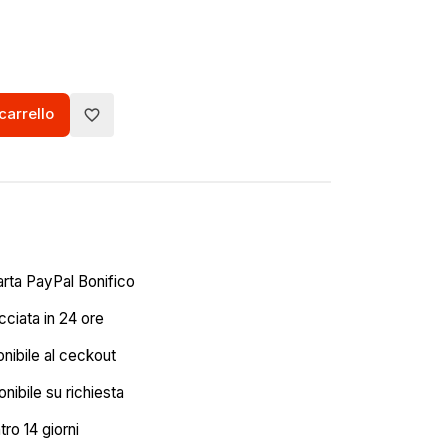
carrello
favorite_border
arta PayPal Bonifico
ciata in 24 ore
onibile al ceckout
nibile su richiesta
tro 14 giorni