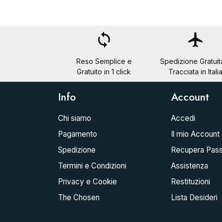
loop
flight
Reso Semplice e
Spedizione Gratuit
Gratuito in 1 click
Tracciata in Itali
Info
Account
Chi siamo
Accedi
Pagamento
Il mio Account
Spedizione
Recupera Pas
Termini e Condizioni
Assistenza
Privacy e Cookie
Restituzioni
The Chosen
Lista Desideri