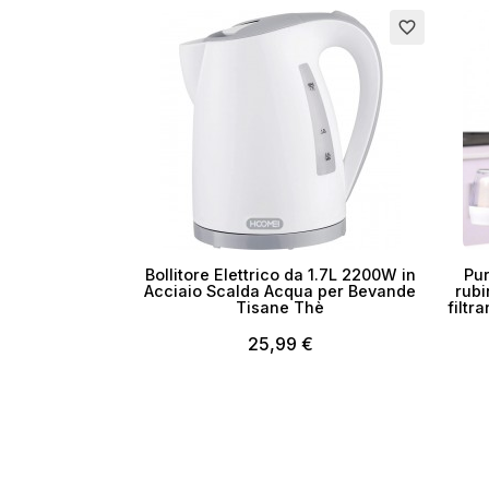
Esauri
favorite_border
Bollitore Elettrico da 1.7L 2200W in
Pur
Acciaio Scalda Acqua per Bevande
rubi
Tisane Thè
filtra
25,99 €