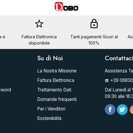
star_border
lock
a e
Fattura Elettronica
Tanti pagamenti Sicuri al
As
a
disponibile
100%
Su di Noi
Contattac
La Nostra Missione
Assistenza Te
Fattura Elettronica
☎️ +39 0683
sword
Trattamento Dati
Dal Lunedì al 
09:30 alle 16:
Domande frequenti
Per i Venditori
Sostenibilità