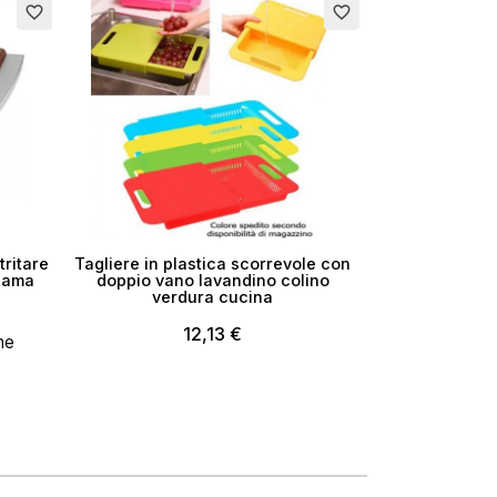
×
favorite_border
favorite_border
i
ritare
Tagliere in plastica scorrevole con
 lama
doppio vano lavandino colino
verdura cucina
12,13 €
ne