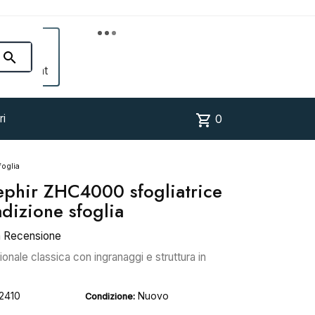


Account
shopping_cart
ri
0
foglia
ephir ZHC4000 sfogliatrice
adizione sfoglia
a Recensione
onale classica con ingranaggi e struttura in
2410
Nuovo
Condizione: