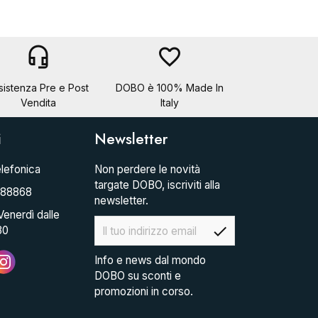
headset_mic
favorite_border
sistenza Pre e Post
DOBO è 100% Made In
Vendita
Italy
i
Newsletter
lefonica
Non perdere le novità
targate DOBO, iscriviti alla
088868
newsletter.
Venerdì dalle
check
30
Info e news dal mondo
DOBO su sconti e
promozioni in corso.