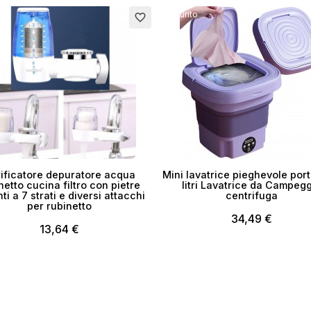
to
Esaurito
favorite_border
ificatore depuratore acqua
Mini lavatrice pieghevole port
netto cucina filtro con pietre
litri Lavatrice da Campeg
nti a 7 strati e diversi attacchi
centrifuga
per rubinetto
34,49 €
13,64 €