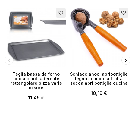
E
favorite_border
favorite_border
Teglia bassa da forno
Schiaccianoci apribottiglie
acciaio anti aderente
legno schiaccia frutta
rettangolare pizza varie
secca apri bottiglia cucina
misure
10,19 €
11,49 €