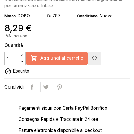
per sminuzzare e tritare.
DOBO
787
Nuovo
Marca:
ID:
Condizione:
8,29 €
IVA inclusa
Quantità

Aggiungi al carrello
favorite_border

Esaurito
Condividi
Pagamenti sicuri con Carta PayPal Bonifico
Consegna Rapida e Tracciata in 24 ore
Fattura elettronica disponibile al ceckout