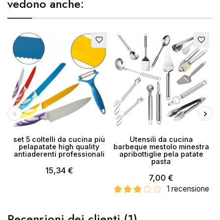
vedono anche:
favorite_border
favorite_border
×
Crea lista dei desideri
Nome lista dei desideri
Annulla
Crea lista dei desideri
set 5 coltelli da cucina più
Utensili da cucina
pelapatate high quality
barbeque mestolo minestra
antiaderenti professionali
apribottiglie pela patate
pasta
15,34 €
7,00 €
1 recensione
Recensioni dei clienti (1)