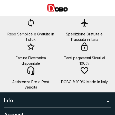
loop
flight
Reso Semplice e Gratuito in
Spedizione Gratuita e
1 click
Tracciata in Italia
star_border
lock
Fattura Elettronica
Tanti pagamenti Sicuri al
disponibile
100%
headset_mic
favorite_border
Assistenza Pre e Post
DOBO è 100% Made In Italy
Vendita
Info

Account