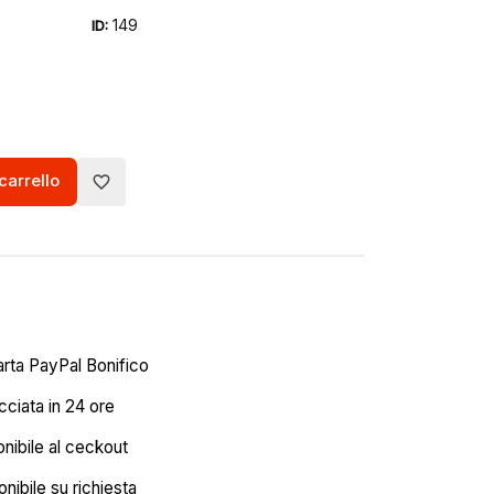
149
ID:
carrello
favorite_border
arta PayPal Bonifico
ciata in 24 ore
onibile al ceckout
nibile su richiesta