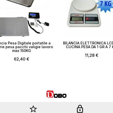
ncia Pesa Digitale portatile a
BILANCIA ELETTRONICA LC
rie pesa pacchi valigie lavoro
CUCINA PESA DA 1 GR A 7
max 150KG
11,28 €
62,40 €
star_border
lock