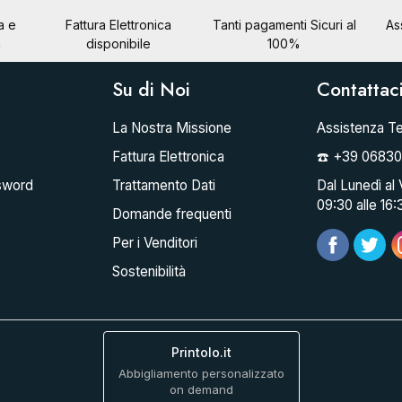
a e
Fattura Elettronica
Tanti pagamenti Sicuri al
As
a
disponibile
100%
Su di Noi
Contattac
La Nostra Missione
Assistenza Te
Fattura Elettronica
☎️ +39 0683
sword
Trattamento Dati
Dal Lunedì al 
09:30 alle 16:
Domande frequenti
Per i Venditori
Sostenibilità
Printolo.it
Abbigliamento personalizzato
on demand