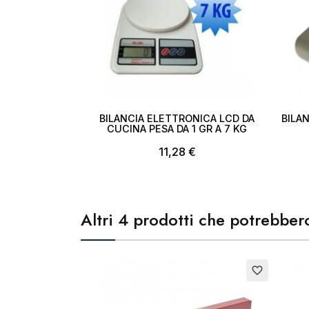
BILANCIA ELETTRONICA LCD DA
BILAN
CUCINA PESA DA 1 GR A 7 KG
11,28 €
Altri 4 prodotti che potrebbero
Esauri
favorite_border