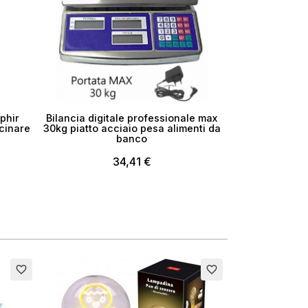
phir
Bilancia digitale professionale max
cinare
30kg piatto acciaio pesa alimenti da
banco
34,41 €
Esaurito
favorite_border
favorite_border