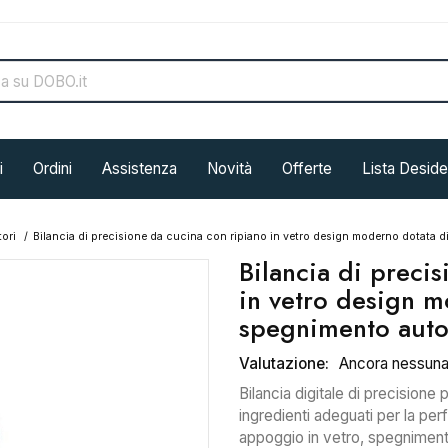
i
Ordini
Assistenza
Novità
Offerte
Lista Deside
tori
Bilancia di precisione da cucina con ripiano in vetro design moderno dotata d
Bilancia di preci
in vetro design m
spegnimento autom
Valutazione:
Ancora nessun
Bilancia digitale di precision
ingredienti adeguati per la perfe
appoggio in vetro, spegnimento