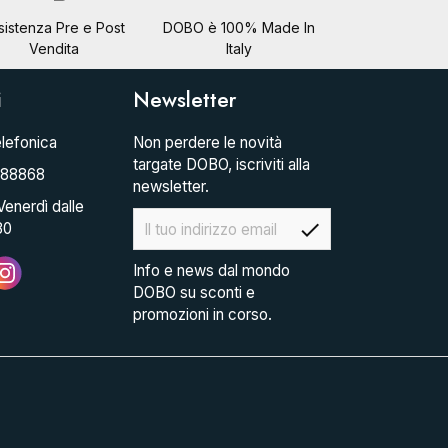
sistenza Pre e Post
DOBO è 100% Made In
Vendita
Italy
i
Newsletter
lefonica
Non perdere le novità
targate DOBO, iscriviti alla
088868
newsletter.
Venerdì dalle
check
30
Info e news dal mondo
DOBO su sconti e
promozioni in corso.