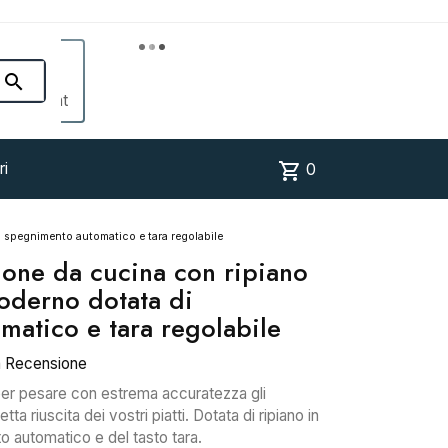


Account
shopping_cart
ri
0
i spegnimento automatico e tara regolabile
sione da cucina con ripiano
oderno dotata di
atico e tara regolabile
a Recensione
e per pesare con estrema accuratezza gli
tta riuscita dei vostri piatti. Dotata di ripiano in
 automatico e del tasto tara.