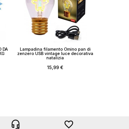
D DA
Lampadina filamento Omino pan di
 KG
zenzero USB vintage luce decorativa
natalizia
15,99 €
headset_mic
favorite_border