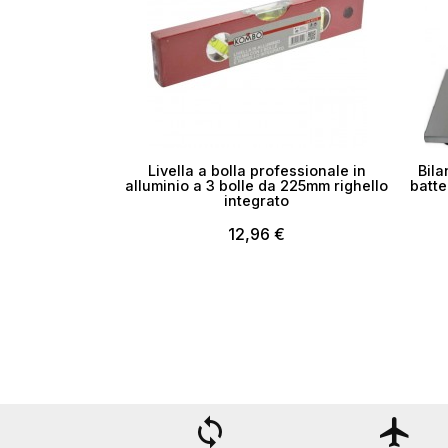
Livella a bolla professionale in
Bila
alluminio a 3 bolle da 225mm righello
batte
integrato
12,96 €
loop
flight