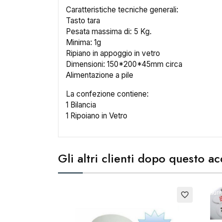
Caratteristiche tecniche generali:
Tasto tara
Pesata massima di: 5 Kg.
Minima: 1g
Ripiano in appoggio in vetro
Dimensioni: 150*200*45mm circa
Alimentazione a pile
Cr
La confezione contiene:
1 Bilancia
1 Ripoiano in Vetro
No
Gli altri clienti dopo questo 
Esauri
favorite_border