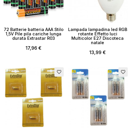
72 Batterie batteria AAA Stilo
Lampada lampadina led RGB
1,5V Pile pila cariche lunga
rotante Effetto luci
durata Extrastar R03
Multicolor E27 Discoteca
natale
17,96 €
13,99 €
Esaurito
favorite_border
favorite_border