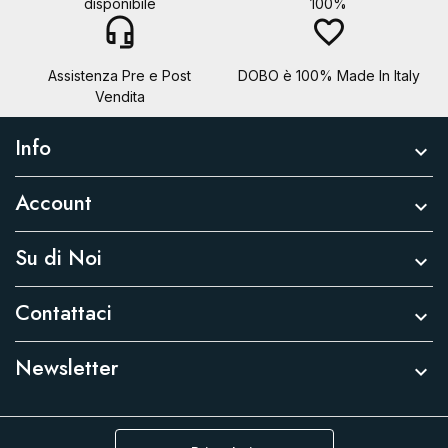
disponibile
100%
headset_mic
favorite_border
Assistenza Pre e Post
DOBO è 100% Made In Italy
Vendita
Info

Account

Su di Noi

Contattaci

Newsletter
