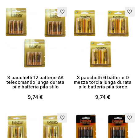
favorite_border
favorite_border
×
Crea lista dei desideri
3 pacchetti 12 batterie AA
3 pacchetti 6 batterie D
telecomando lunga durata
mezza torcia lunga durata
pile batteria pila stilo
pile batteria pila torce
Nome lista dei desideri
9,74 €
9,74 €
favorite_border
favorite_border
Annulla
Crea lista dei desideri