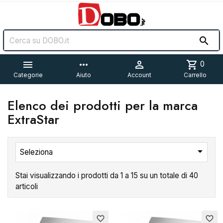


more_horiz

shopping_cart
0
Categorie
Aiuto
Account
Carrello
Elenco dei prodotti per la marca
ExtraStar

Seleziona
Stai visualizzando i prodotti da 1 a 15 su un totale di 40
articoli
Esaurito
Esaurito
favorite_border
favorite_border