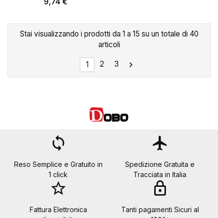
9,74 €
Stai visualizzando i prodotti da 1 a 15 su un totale di 40
articoli
2
3

1
loop
flight
Reso Semplice e Gratuito in
Spedizione Gratuita e
1 click
Tracciata in Italia
star_border
lock
Fattura Elettronica
Tanti pagamenti Sicuri al