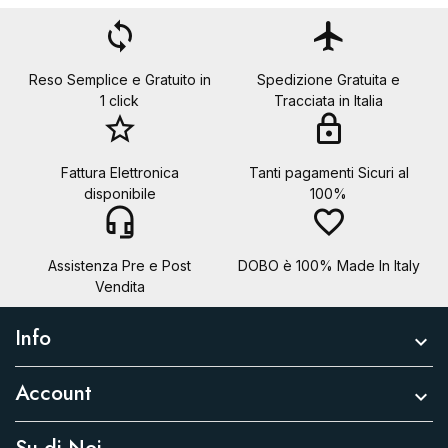
loop
flight
Reso Semplice e Gratuito in
Spedizione Gratuita e
1 click
Tracciata in Italia
star_border
lock
Fattura Elettronica
Tanti pagamenti Sicuri al
disponibile
100%
headset_mic
favorite_border
Assistenza Pre e Post
DOBO è 100% Made In Italy
Vendita
Info

Account
