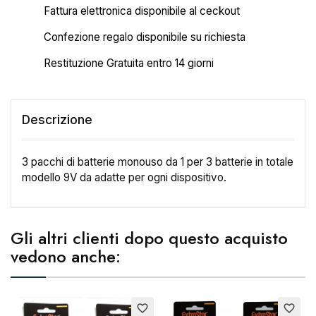
Fattura elettronica disponibile al ceckout
Confezione regalo disponibile su richiesta
Restituzione Gratuita entro 14 giorni
Descrizione
3 pacchi di batterie monouso da 1 per 3 batterie in totale
modello 9V da adatte per ogni dispositivo.
×
Crea lista dei desideri
Gli altri clienti dopo questo acquisto
vedono anche:
Nome lista dei desideri
favorite_border
favorite_border