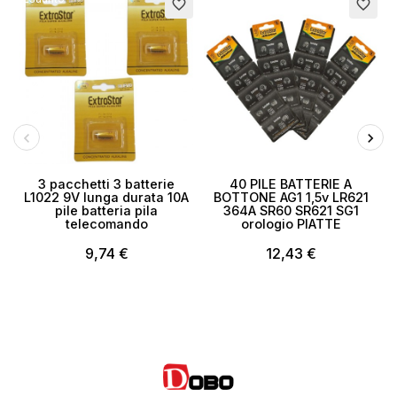
favorite_border
favorite_border
3 pacchetti 3 batterie
40 PILE BATTERIE A
L1022 9V lunga durata 10A
BOTTONE AG1 1,5v LR621
pile batteria pila
364A SR60 SR621 SG1
telecomando
orologio PIATTE
9,74 €
12,43 €