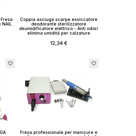
×
e Fresa
Coppia asciuga scarpe essiccatore
 NAIL
deodorante sterilizzatore
deumidificatore elettrico - Anti odori
elimina umidità per calzature
12,34 €
favorite_border
favorite_border
i
UGA
Fresa professionale per manicure e