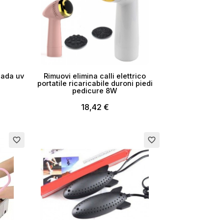
pada uv
Rimuovi elimina calli elettrico
portatile ricaricabile duroni piedi
pedicure 8W
18,42 €
Esaurito
favorite_border
favorite_border