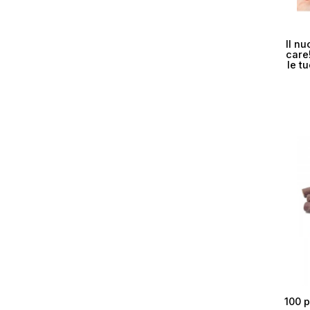
Cr
Il nu
care!
le t
No
100 p