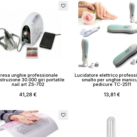
ito
Esaurito
favorite_border
Fresa unghie professionale
Lucidatore elettrico profess
struzione 30.000 giri portatile
smalto per unghie manic
nail art ZS-702
pedicure TC-2511
41,28 €
13,81 €
favorite_border