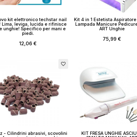
ea lista dei desideri
ovo kit elettronico techstar nail
Kit 4 in 1 Estetista Aspirator
 Lima, leviga, lucida e rifinisce
Lampada Manicure Pedicure
ue unghie! Specifico per mani e
ART Unghie
piedi.
me lista dei desideri
75,99 €
12,06 €
Esaurito
favorite_border
Annulla
Crea lista dei desider
z - Cilindrini abrasivi, scovolini
KIT FRESA UNGHIE ASCI