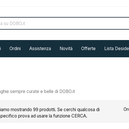
i
Ordini
Assistenza
Novità
Offerte
Lista Deside
ghie sempre curate e belle di DOBO.it
Or
tiamo mostrando 99 prodotti. Se cerchi qualcosa di
specifico prova ad usare la funzione CERCA.