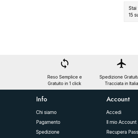
Stai
15 s
loop
flight
Reso Semplice e
Spedizione Gratuit
Gratuito in 1 click
Tracciata in Itali
Info
Account
Chi siamo
Accedi
Pagamento
Il mio Account
Spedizione
Recupera Pas