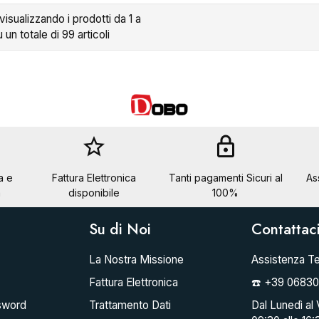
 visualizzando i prodotti da 1 a
u un totale di 99 articoli
star_border
lock
a e
Fattura Elettronica
Tanti pagamenti Sicuri al
As
a
disponibile
100%
Su di Noi
Contattac
La Nostra Missione
Assistenza Te
Fattura Elettronica
☎️ +39 0683
sword
Trattamento Dati
Dal Lunedì al 