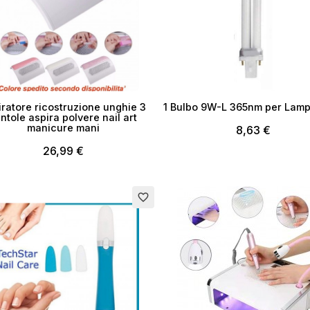
iratore ricostruzione unghie 3
1 Bulbo 9W-L 365nm per Lam
ntole aspira polvere nail art
manicure mani
8,63 €
26,99 €
ito
Esaurito
favorite_border