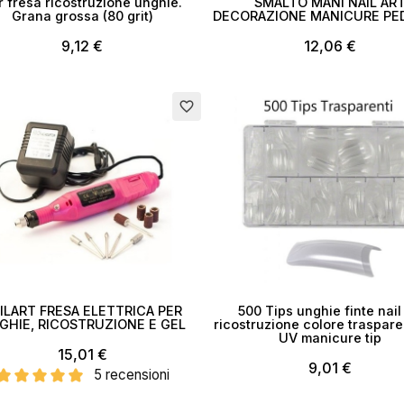
r fresa ricostruzione unghie.
SMALTO MANI NAIL AR
Grana grossa (80 grit)
DECORAZIONE MANICURE PE
9,12 €
12,06 €
Esaurito
favorite_border
ILART FRESA ELETTRICA PER
500 Tips unghie finte nail
GHIE, RICOSTRUZIONE E GEL
ricostruzione colore traspare
UV manicure tip
15,01 €
9,01 €
5 recensioni