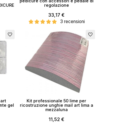
T
pedicure con accessori e pedale di
DICURE
regolazione
33,17 €
3 recensioni
favorite_border
favorite_border
 art
Kit professionale 50 lime per
nte gel
ricostruzione unghie mail art lima a
mezzaluna
11,52 €