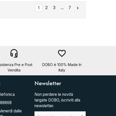
2
3
…
7

1
headset_mic
favorite_border
sistenza Pre e Post
DOBO è 100% Made In
Vendita
Italy
i
Newsletter
lefonica
Non perdere le novità
targate DOBO, iscriviti alla
088868
newsletter.
Venerdì dalle