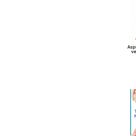
Asp
ve
Esaur