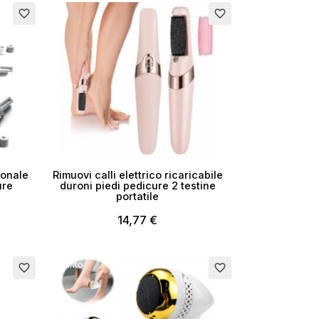
favorite_border
favorite_border
ionale
Rimuovi calli elettrico ricaricabile
ure
duroni piedi pedicure 2 testine
portatile
14,77 €
Esaurito
favorite_border
favorite_border