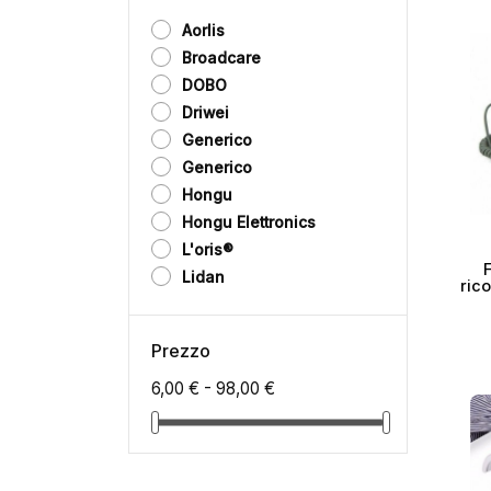
Esaur
Aorlis
Broadcare
DOBO
Driwei
Generico
Generico
Hongu
Hongu Elettronics
L'oris®
Lidan
rico
Prezzo
6,00 € - 98,00 €