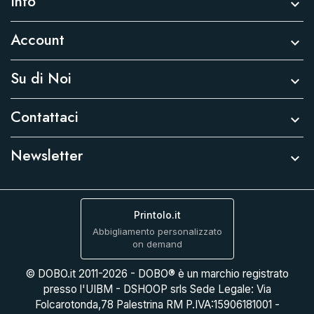
Info

Account

Su di Noi

Contattaci

Newsletter

Printolo.it
Abbigliamento personalizzato
on demand
© DOBO.it 2011-2026 - DOBO® è un marchio registrato
presso l'UIBM - DSHOOP srls Sede Legale: Via
Folcarotonda,78 Palestrina RM P.IVA:15906181001 -