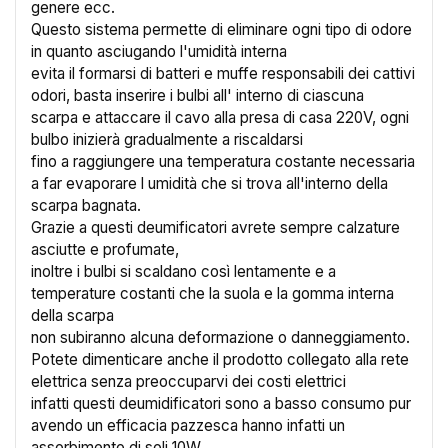
genere ecc.
Questo sistema permette di eliminare ogni tipo di odore
in quanto asciugando l'umidità interna
evita il formarsi di batteri e muffe responsabili dei cattivi
odori, basta inserire i bulbi all' interno di ciascuna
scarpa e attaccare il cavo alla presa di casa 220V, ogni
bulbo inizierà gradualmente a riscaldarsi
fino a raggiungere una temperatura costante necessaria
a far evaporare l umidità che si trova all'interno della
scarpa bagnata.
Grazie a questi deumificatori avrete sempre calzature
asciutte e profumate,
inoltre i bulbi si scaldano così lentamente e a
temperature costanti che la suola e la gomma interna
della scarpa
non subiranno alcuna deformazione o danneggiamento.
Potete dimenticare anche il prodotto collegato alla rete
×
Crea lista dei desideri
elettrica senza preoccuparvi dei costi elettrici
infatti questi deumidificatori sono a basso consumo pur
avendo un efficacia pazzesca hanno infatti un
Nome lista dei desideri
assorbimento di soli 10W.