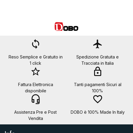
loop
flight
Reso Semplice e Gratuito in
Spedizione Gratuita e
1 click
Tracciata in Italia
star_border
lock
Fattura Elettronica
Tanti pagamenti Sicuri al
disponibile
100%
headset_mic
favorite_border
Assistenza Pre e Post
DOBO è 100% Made In Italy
Vendita