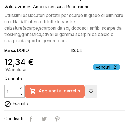
Valutazione:
Ancora nessuna Recensione
Utilissimi essiccatori portatili per scarpe in grado di eliminare
umidità dall'interno di tutte le vostre
calzature(scarpe,scarponi da sci, doposci, anfibi,scarpe da
trekking,ginnastica,stivali di gomma scarpini da calcio o
scarpini da sport in genere ecc.
DOBO
64
Marca:
ID:
12,34 €
Venduti : 21
IVA inclusa
Quantità

Aggiungi al carrello
favorite_border

Esaurito
Condividi