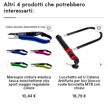
Altri 4 prodotti che potrebbero
interessarti:
favorite_border
favorite_border
Marsupio cintura elastica
Lucchetto ad U Catena
S
tasca moschettone vita
Antifurto per bici blocco
sport viaggio regolabile
ruote bicicletta MTB con
colore
chiavi
10,44 €
18,79 €