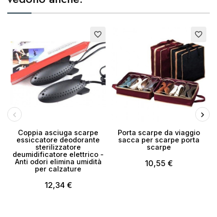
Esaurito
favorite_border
favorite_border
Coppia asciuga scarpe
Porta scarpe da viaggio
essiccatore deodorante
sacca per scarpe porta
sterilizzatore
scarpe
deumidificatore elettrico -
Anti odori elimina umidità
10,55 €
per calzature
12,34 €