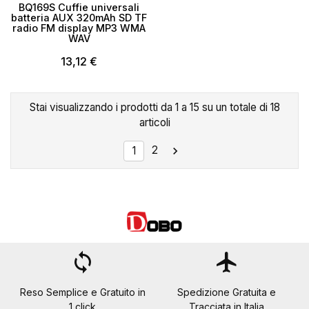
BQ169S Cuffie universali
batteria AUX 320mAh SD TF
radio FM display MP3 WMA
WAV
13,12 €
Stai visualizzando i prodotti da 1 a 15 su un totale di 18
articoli
2

1
loop
flight
Reso Semplice e Gratuito in
Spedizione Gratuita e
1 click
Tracciata in Italia