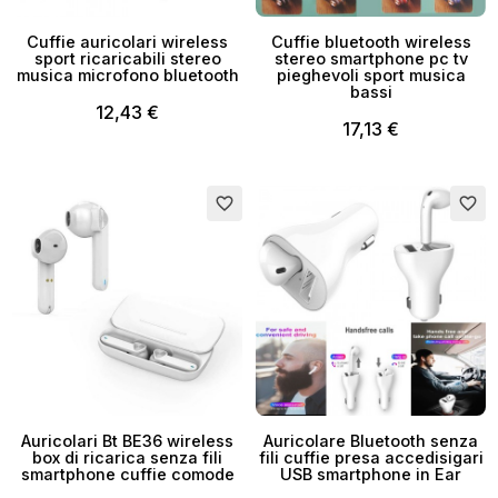
Cuffie auricolari wireless
Cuffie bluetooth wireless
sport ricaricabili stereo
stereo smartphone pc tv
musica microfono bluetooth
pieghevoli sport musica
bassi
12,43 €
17,13 €
Esaurito
favorite_border
favorite_border
Auricolari Bt BE36 wireless
Auricolare Bluetooth senza
box di ricarica senza fili
fili cuffie presa accedisigari
smartphone cuffie comode
USB smartphone in Ear