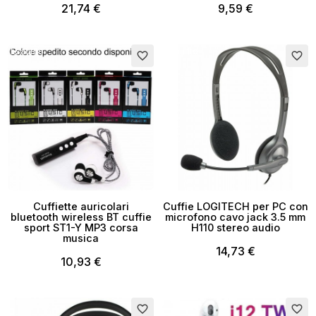
21,74 €
9,59 €
Esaurito
Esaurito
favorite_border
favorite_border
×
Crea lista dei desideri
Cuffiette auricolari
Cuffie LOGITECH per PC con
bluetooth wireless BT cuffie
microfono cavo jack 3.5 mm
sport ST1-Y MP3 corsa
H110 stereo audio
Nome lista dei desideri
musica
14,73 €
10,93 €
Annulla
Crea lista dei desideri
favorite_border
favorite_border