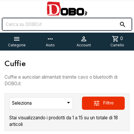


more_horiz

shopping_cart
0
Categorie
Aiuto
Account
Carrello
Cuffie
Cuffie e auricolari alimentati tramite cavo o bluetooth di
DOBO.it

tune
Filtro
Seleziona
Stai visualizzando i prodotti da 1 a 15 su un totale di 18
articoli