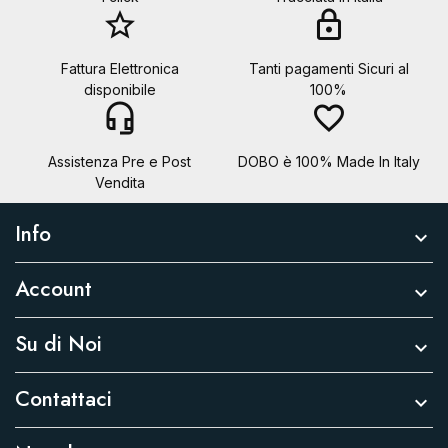
star_border
lock
Fattura Elettronica
Tanti pagamenti Sicuri al
disponibile
100%
headset_mic
favorite_border
Assistenza Pre e Post
DOBO è 100% Made In Italy
Vendita
Info

Account

Su di Noi

Contattaci
