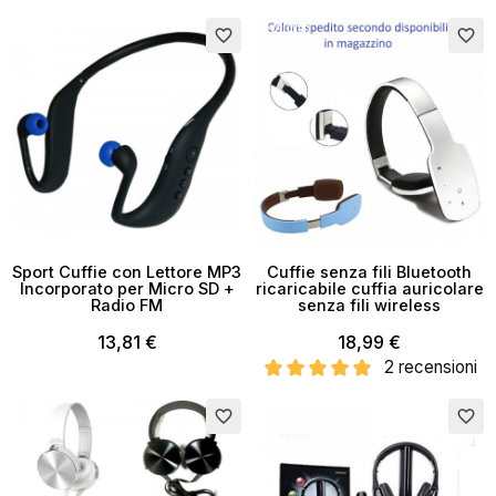
Esaurito
Esaurito
favorite_border
favorite_border
Sport Cuffie con Lettore MP3
Cuffie senza fili Bluetooth
Incorporato per Micro SD +
ricaricabile cuffia auricolare
Radio FM
senza fili wireless
13,81 €
18,99 €
2 recensioni
favorite_border
favorite_border