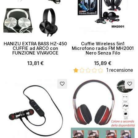
HANIZU EXTRA BASS HZ-450
Cuffie Wireless 5in1
CUFFIE ad ARCO con
Microfono radio FM MH2001
FUNZIONE VIVAVOCE
Nero Senza Filo
13,81 €
15,89 €
1 recensione
Esaurito
favorite_border
favorite_border