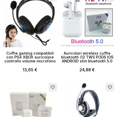
Cuffie gaming compatibili
Auricolari wireless cuffie
con PS4 XBOX auricolare
bluetooth i12 TWS PODS IOS
controllo volume microfono
ANDROID slim bluetooth 5.0
13,65 €
24,88 €
Esaurito
favorite_border
favorite_border