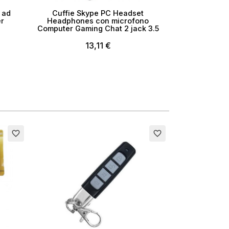
 ad
Cuffie Skype PC Headset
r
Headphones con microfono
Computer Gaming Chat 2 jack 3.5
13,11 €
favorite_border
favorite_border