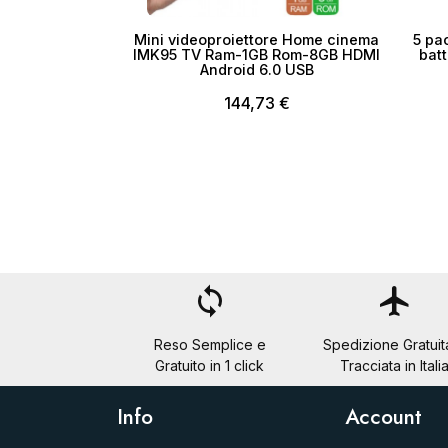
Mini videoproiettore Home cinema
5 pa
IMK95 TV Ram-1GB Rom-8GB HDMI
batt
Android 6.0 USB
144,73 €
loop
flight
Reso Semplice e
Spedizione Gratuit
Gratuito in 1 click
Tracciata in Itali
Info
Account