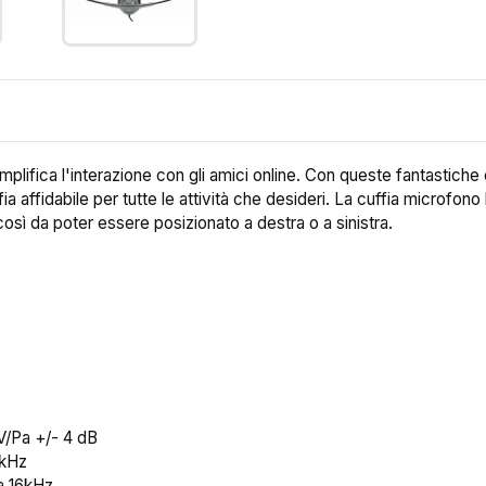
lifica l'interazione con gli amici online. Con queste fantastiche c
 affidabile per tutte le attività che desideri. La cuffia microfono h
così da poter essere posizionato a destra o a sinistra.
V/Pa +/- 4 dB
 kHz
a 16kHz