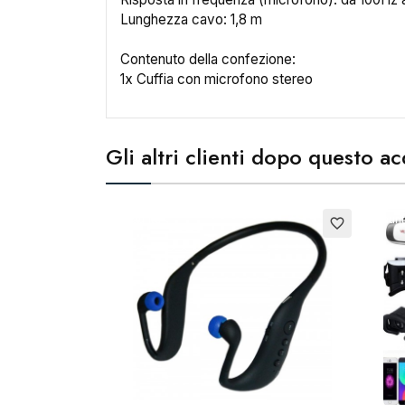
Lunghezza cavo: 1,8 m
Contenuto della confezione:
1x Cuffia con microfono stereo
Cr
Gli altri clienti dopo questo 
No
Esaurito
Esauri
favorite_border