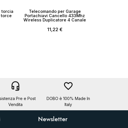
 torcia
Telecomando per Garage
 torce
Portachiavi Cancello 433Mhz
Wireless Duplicatore 4 Canale
11,22 €
headset_mic
favorite_border
sistenza Pre e Post
DOBO è 100% Made In
Vendita
Italy
i
Newsletter