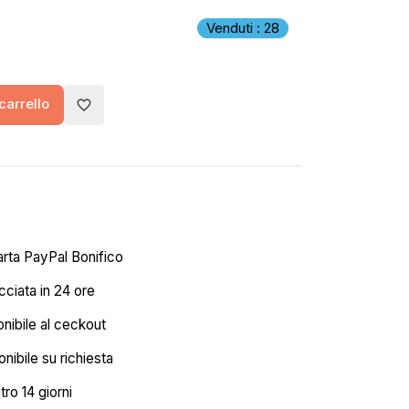
Venduti : 28
carrello
favorite_border
arta PayPal Bonifico
ciata in 24 ore
onibile al ceckout
nibile su richiesta
tro 14 giorni