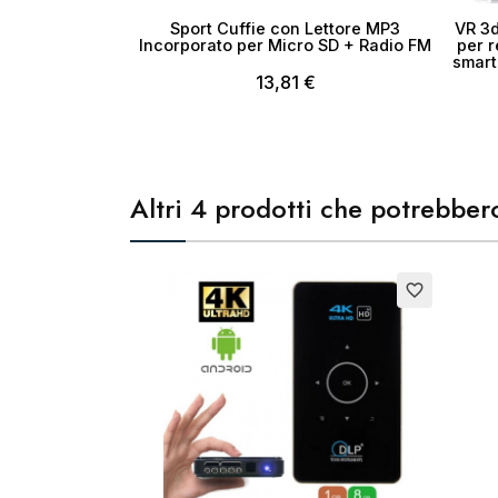
Sport Cuffie con Lettore MP3
VR 3d
Incorporato per Micro SD + Radio FM
per r
smart
13,81 €
Altri 4 prodotti che potrebbero
Esaurito
favorite_border