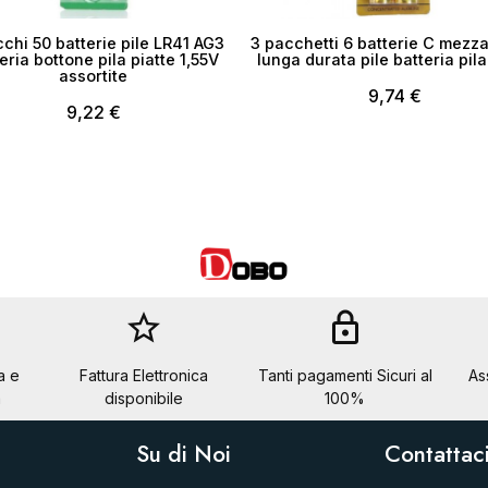
cchi 50 batterie pile LR41 AG3
3 pacchetti 6 batterie C mezza
eria bottone pila piatte 1,55V
lunga durata pile batteria pila
assortite
9,74 €
9,22 €
star_border
lock
a e
Fattura Elettronica
Tanti pagamenti Sicuri al
As
a
disponibile
100%
Su di Noi
Contattac