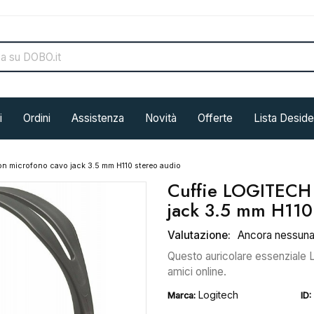
i
Ordini
Assistenza
Novità
Offerte
Lista Deside
n microfono cavo jack 3.5 mm H110 stereo audio
Cuffie LOGITECH 
jack 3.5 mm H110
Valutazione:
Ancora nessun
Questo auricolare essenziale Lo
amici online.
Logitech
Marca:
ID: