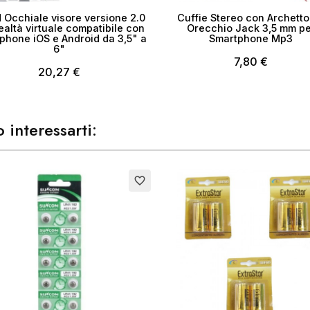
 Occhiale visore versione 2.0
Cuffie Stereo con Archetto
ealtà virtuale compatibile con
Orecchio Jack 3,5 mm pe
phone iOS e Android da 3,5" a
Smartphone Mp3
6"
7,80 €
20,27 €
 interessarti:
favorite_border