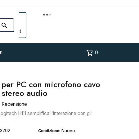


Account
shopping_cart
ri
0
per PC con microfono cavo
 stereo audio
a Recensione
gitech H111 semplifica l'interazione con gli
3202
Nuovo
Condizione: