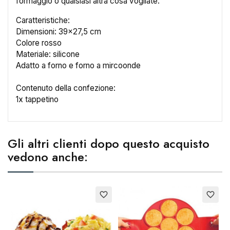
formaggio o qualsiasi altra cosa vogliate.
Caratteristiche:
×
Dimensioni: 39x27,5 cm
Crea lista dei desideri
Colore rosso
Materiale: silicone
Adatto a forno e forno a mircoonde
Nome lista dei desideri
Contenuto della confezione:
1x tappetino
Annulla
Crea lista dei desideri
Gli altri clienti dopo questo acquisto
vedono anche:
favorite_border
favorite_border