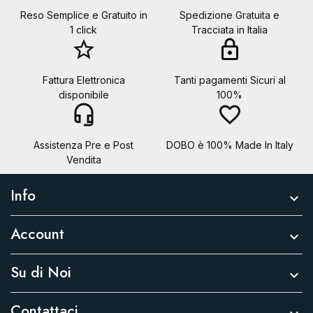
Reso Semplice e Gratuito in
Spedizione Gratuita e
1 click
Tracciata in Italia
star_border
lock
Fattura Elettronica
Tanti pagamenti Sicuri al
disponibile
100%
headset_mic
favorite_border
Assistenza Pre e Post
DOBO è 100% Made In Italy
Vendita
Info

Account

Su di Noi

Contattaci