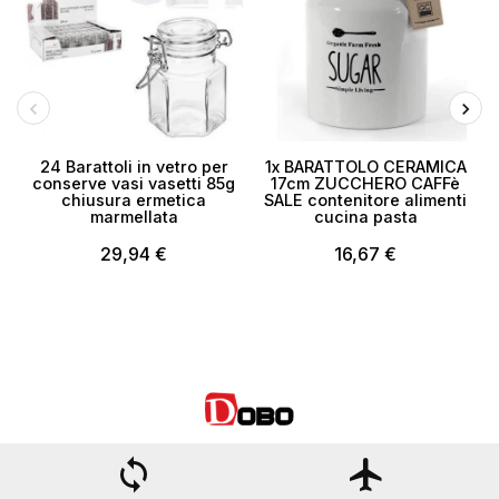
24 Barattoli in vetro per
1x BARATTOLO CERAMICA
conserve vasi vasetti 85g
17cm ZUCCHERO CAFFè
chiusura ermetica
SALE contenitore alimenti
S
marmellata
cucina pasta
29,94 €
16,67 €
loop
flight