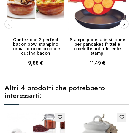
Confezione 2 perfect
Stampo padella in silicone
bacon bowl stampino
per pancakes frittelle
p
forma forno microonde
omelette antiaderente
cucina bacon
stampi
9,88 €
11,49 €
Altri 4 prodotti che potrebbero
interessarti:
Esaurito
Esaurito
favorite_border
favorite_border