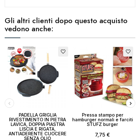
Nome lista dei desideri
Gli altri clienti dopo questo acquisto
vedono anche:
Annulla
Crea lista dei desideri
Esaurito
favorite_border
favorite_border
PADELLA GRIGLIA
Pressa stampo per
RIVESTIMENTO IN PIETRA
hamburger normali e farciti
LAVICA, DOPPIA PIASTRA
STUFZ burger
LISCIA E RIGATA,
ANTIADERENTE CUOCERE
7,75 €
SENZA OLIO