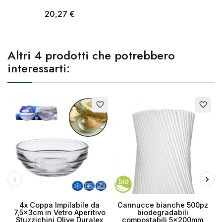
20,27 €
Altri 4 prodotti che potrebbero
interessarti:
Esaurito
favorite_border
favorite_border
4x Coppa Impilabile da
Cannucce bianche 500pz
7,5x3cm in Vetro Aperitivo
biodegradabili
Stuzzichini Olive Duralex
compostabili 5x200mm