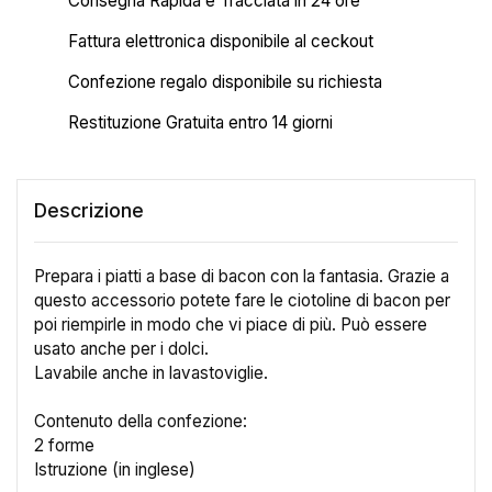
Consegna Rapida e Tracciata in 24 ore
Fattura elettronica disponibile al ceckout
Confezione regalo disponibile su richiesta
Restituzione Gratuita entro 14 giorni
Descrizione
P
repara i piatti a base di bacon con la fantasia. Grazie a
questo accessorio potete fare le ciotoline di bacon per
poi riempirle in modo che vi piace di più. Può essere
usato anche per i dolci.
Lavabile anche in lavastoviglie.
Contenuto della confezione:
2 forme
×
Crea lista dei desideri
Istruzione (in inglese)