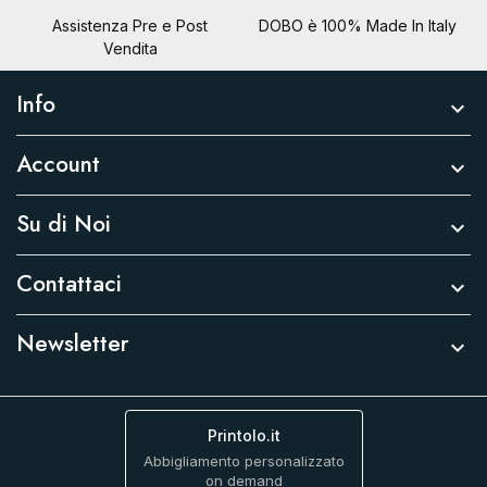
Assistenza Pre e Post
DOBO è 100% Made In Italy
Vendita
Info

Account

Su di Noi

Contattaci

Newsletter

Printolo.it
Abbigliamento personalizzato
on demand