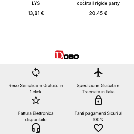
LYS
cocktail rigide party
13,81 €
20,45 €
loop
flight
Reso Semplice e Gratuito in
Spedizione Gratuita e
1 click
Tracciata in Italia
star_border
lock
Fattura Elettronica
Tanti pagamenti Sicuri al
disponibile
100%
headset_mic
favorite_border