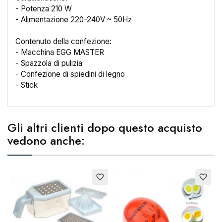
- Potenza 210 W
- Alimentazione 220-240V ~ 50Hz
Contenuto della confezione:
- Macchina EGG MASTER
- Spazzola di pulizia
- Confezione di spiedini di legno
- Stick
Gli altri clienti dopo questo acquisto
vedono anche:
×
Crea lista dei desideri
Nome lista dei desideri
favorite_border
favorite_border
Annulla
Crea lista dei desideri