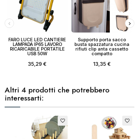
FARO LUCE LED CANTIERE
Supporto porta sacco
LAMPADA IP65 LAVORO
busta spazzatura cucina
RICARICABILE PORTATILE
rifiuti clip anta cassetto
USB 50W
compatto
35,29 €
13,35 €
Altri 4 prodotti che potrebbero
interessarti:
Esaurito
favorite_border
favorite_border