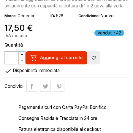
antiaderente con capacità di cottura di 1 o 2 uova alla volta.
Generico
528
Nuovo
Marca:
ID:
Condizione:
17,50 €
Venduti : 42
IVA inclusa
Quantità

Aggiungi al carrello
favorite_border

Disponibilità Immediata
Condividi
Pagamenti sicuri con Carta PayPal Bonifico
Consegna Rapida e Tracciata in 24 ore
Fattura elettronica disponibile al ceckout