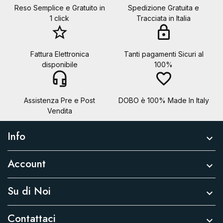
Reso Semplice e Gratuito in
Spedizione Gratuita e
1 click
Tracciata in Italia
star_border
lock
Fattura Elettronica
Tanti pagamenti Sicuri al
disponibile
100%
headset_mic
favorite_border
Assistenza Pre e Post
DOBO è 100% Made In Italy
Vendita
Info

Account

Su di Noi

Contattaci
