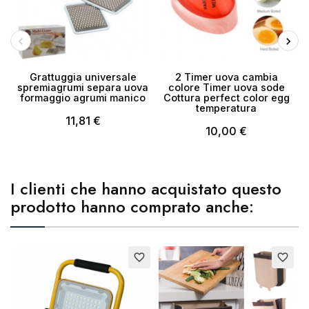
Grattuggia universale
2 Timer uova cambia
spremiagrumi separa uova
colore Timer uova sode
formaggio agrumi manico
Cottura perfect color egg
temperatura
11,81 €
10,00 €
I clienti che hanno acquistato questo
prodotto hanno comprato anche:
Esaurito
E
favorite_border
favorite_border