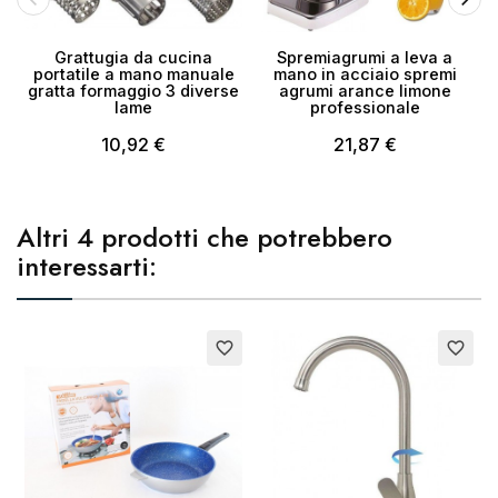
Grattugia da cucina
Spremiagrumi a leva a
portatile a mano manuale
mano in acciaio spremi
gratta formaggio 3 diverse
agrumi arance limone
lame
professionale
10,92 €
21,87 €
Altri 4 prodotti che potrebbero
interessarti:
Esaurito
Esaurito
favorite_border
favorite_border