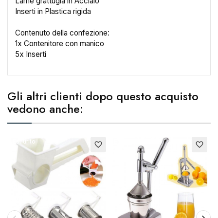
Lame grattugia in Acciaio
Inserti in Plastica rigida
×
Crea lista dei desideri
Contenuto della confezione:
1x Contenitore con manico
Nome lista dei desideri
5x Inserti
Gli altri clienti dopo questo acquisto
Annulla
Crea lista dei desideri
vedono anche:
Esaurito
Esaurito
favorite_border
favorite_border