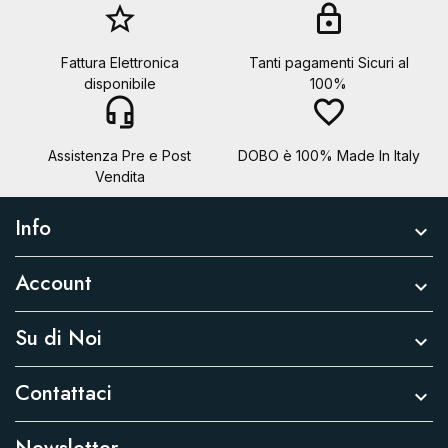
star_border
lock
Fattura Elettronica
Tanti pagamenti Sicuri al
disponibile
100%
headset_mic
favorite_border
Assistenza Pre e Post
DOBO è 100% Made In Italy
Vendita
Info

Account

Su di Noi

Contattaci
