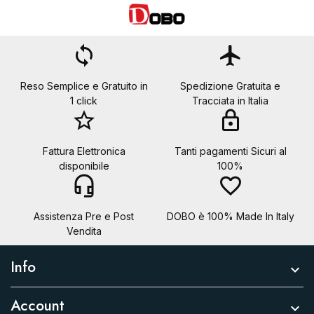
loop
flight
Reso Semplice e Gratuito in
Spedizione Gratuita e
1 click
Tracciata in Italia
star_border
lock
Fattura Elettronica
Tanti pagamenti Sicuri al
disponibile
100%
headset_mic
favorite_border
Assistenza Pre e Post
DOBO è 100% Made In Italy
Vendita
Info

Account
