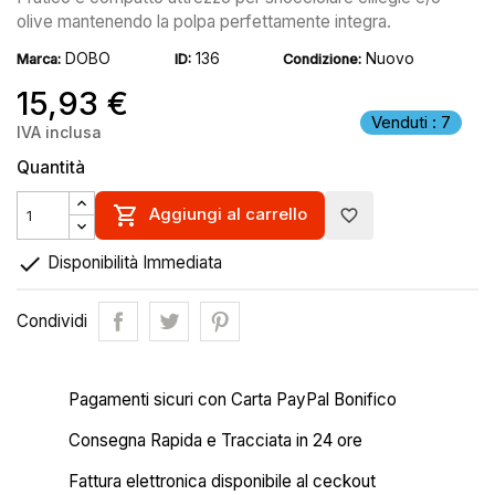
olive mantenendo la polpa perfettamente integra.
DOBO
136
Nuovo
Marca:
ID:
Condizione:
15,93 €
Venduti : 7
IVA inclusa
Quantità

Aggiungi al carrello
favorite_border

Disponibilità Immediata
Condividi
Pagamenti sicuri con Carta PayPal Bonifico
Consegna Rapida e Tracciata in 24 ore
Fattura elettronica disponibile al ceckout