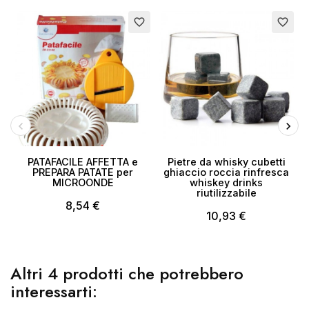
favorite_border
favorite_border
PATAFACILE AFFETTA e
Pietre da whisky cubetti
PREPARA PATATE per
ghiaccio roccia rinfresca
f
MICROONDE
whiskey drinks
p
riutilizzabile
8,54 €
10,93 €
Altri 4 prodotti che potrebbero
interessarti: