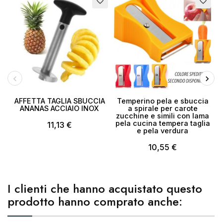
favorite_border
favorite_border
Annulla
Crea lista dei desideri
AFFETTA TAGLIA SBUCCIA
Temperino pela e sbuccia
ANANAS ACCIAIO INOX
a spirale per carote
zucchine e simili con lama
pela cucina tempera taglia
11,13 €
e pela verdura
10,55 €
I clienti che hanno acquistato questo
prodotto hanno comprato anche: