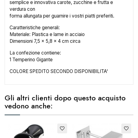
semplice e innovativa carote, zucchine e frutta e
verdura con
forma allungata per guarnire i vostri piatti preferiti.
×
Crea lista dei desideri
Caratteristiche generali:
Materiale: Plastica e lame in acciaio
Dimensioni 7,5 x 5,8 x 4 cm circa
Nome lista dei desideri
La confezione contiene:
1 Temperino Gigante
COLORE SPEDITO SECONDO DISPONIBILITA'
Annulla
Crea lista dei desideri
Gli altri clienti dopo questo acquisto
vedono anche:
Esaurito
favorite_border
favorite_border