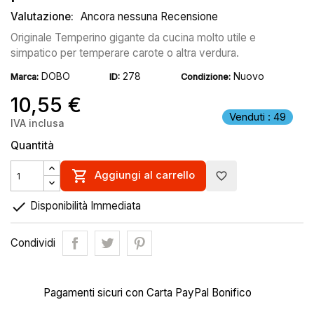
Valutazione:
Ancora nessuna Recensione
Originale Temperino gigante da cucina molto utile e
simpatico per temperare carote o altra verdura.
DOBO
278
Nuovo
Marca:
ID:
Condizione:
10,55 €
Venduti : 49
IVA inclusa
Quantità

Aggiungi al carrello
favorite_border

Disponibilità Immediata
Condividi
Pagamenti sicuri con Carta PayPal Bonifico