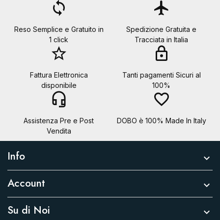
loop
flight
Reso Semplice e Gratuito in
Spedizione Gratuita e
1 click
Tracciata in Italia
star_border
lock
Fattura Elettronica
Tanti pagamenti Sicuri al
disponibile
100%
headset_mic
favorite_border
Assistenza Pre e Post
DOBO è 100% Made In Italy
Vendita
Info

Account

Su di Noi
