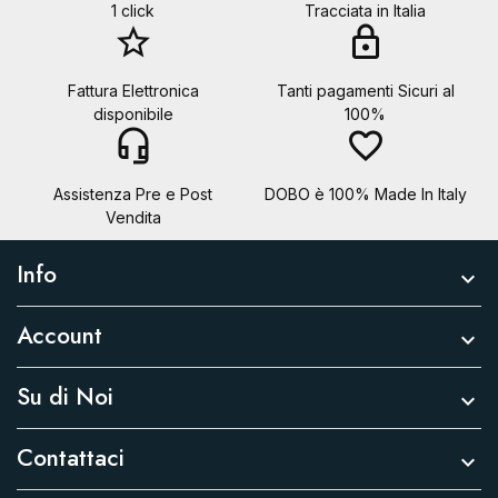
1 click
Tracciata in Italia
star_border
lock
Fattura Elettronica
Tanti pagamenti Sicuri al
disponibile
100%
headset_mic
favorite_border
Assistenza Pre e Post
DOBO è 100% Made In Italy
Vendita
Info

Account

Su di Noi

Contattaci
