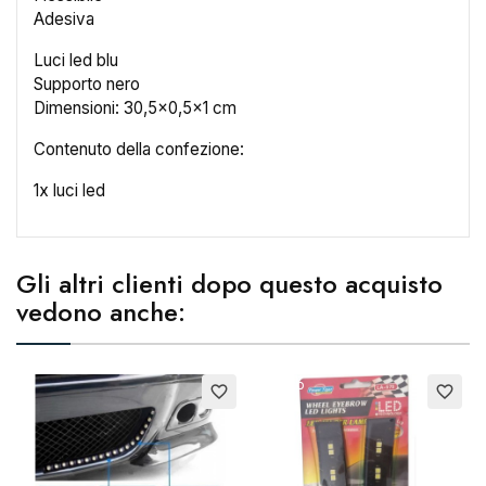
×
Adesiva
Crea lista dei desideri
Luci led blu
Supporto nero
Nome lista dei desideri
Dimensioni: 30,5x0,5x1 cm
Contenuto della confezione:
1x luci led
Annulla
Crea lista dei desideri
Gli altri clienti dopo questo acquisto
vedono anche:
Esaurito
favorite_border
favorite_border