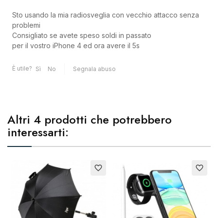
Sto usando la mia radiosveglia con vecchio attacco senza
problemi
Consigliato se avete speso soldi in passato
per il vostro iPhone 4 ed ora avere il 5s
È utile?
Sì
No
Segnala abuso
Altri 4 prodotti che potrebbero
interessarti:
Esaurito
Esaurito
E
favorite_border
favorite_border