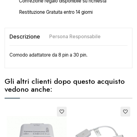
Confezione regalo disponibile su richiesta
Restituzione Gratuita entro 14 giorni
Descrizione
Persona Responsabile
Comodo adattatore da 8 pin a 30 pin.
Gli altri clienti dopo questo acquisto
vedono anche:
E
favorite_border
favorite_border