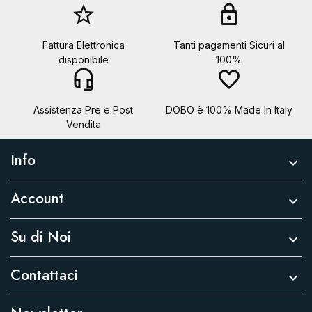
star_border
lock
Fattura Elettronica
Tanti pagamenti Sicuri al
disponibile
100%
headset_mic
favorite_border
Assistenza Pre e Post
DOBO è 100% Made In Italy
Vendita
Info

Account

Su di Noi

Contattaci
