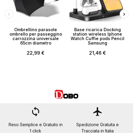
Ombrellino parasole
Base ricarica Docking
ombrello per passeggino
station wireless Iphone
carrozzina universale
Watch Cuffie pods Pencil
s
65cm diametro
Samsung
22,99 €
21,46 €
loop
flight
Reso Semplice e Gratuito in
Spedizione Gratuita e
1 click
Tracciata in Italia