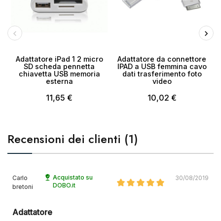
×
Crea lista dei desideri
Nome lista dei desideri
Adattatore iPad 1 2 micro
Adattatore da connettore
SD scheda pennetta
IPAD a USB femmina cavo
chiavetta USB memoria
dati trasferimento foto
esterna
video
11,65 €
10,02 €
Annulla
Crea lista dei desideri
Recensioni dei clienti (1)
Acquistato su
Carlo
30/08/2019
DOBO.it
bretoni
Adattatore