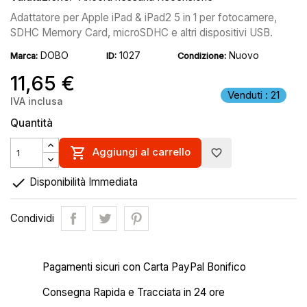
Adattatore per Apple iPad & iPad2 5 in 1 per fotocamere,
SDHC Memory Card, microSDHC e altri dispositivi USB.
DOBO
1027
Nuovo
Marca:
ID:
Condizione:
11,65 €
Venduti : 21
IVA inclusa
Quantità

Aggiungi al carrello
favorite_border

Disponibilità Immediata
Condividi
Pagamenti sicuri con Carta PayPal Bonifico
Consegna Rapida e Tracciata in 24 ore