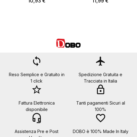
10,93 €
11,99 €
loop
flight
Reso Semplice e Gratuito in
Spedizione Gratuita e
1 click
Tracciata in Italia
star_border
lock
Fattura Elettronica
Tanti pagamenti Sicuri al
disponibile
100%
headset_mic
favorite_border
Assistenza Pre e Post
DOBO è 100% Made In Italy