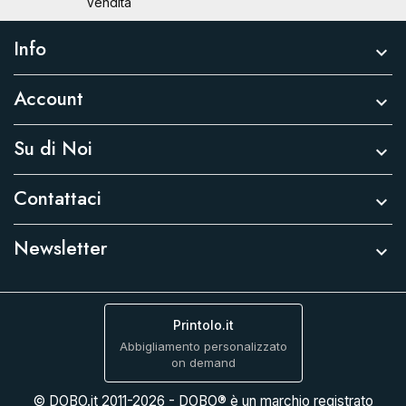
Vendita
Info

Account

Su di Noi

Contattaci

Newsletter

Printolo.it
Abbigliamento personalizzato
on demand
© DOBO.it 2011-2026 - DOBO® è un marchio registrato