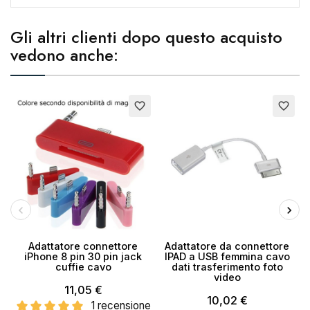
Nome lista dei desideri
Gli altri clienti dopo questo acquisto
vedono anche:
Annulla
Crea lista dei desideri
favorite_border
favorite_border
Adattatore connettore
Adattatore da connettore
iPhone 8 pin 30 pin jack
IPAD a USB femmina cavo
cuffie cavo
dati trasferimento foto
video
11,05 €
10,02 €
1 recensione