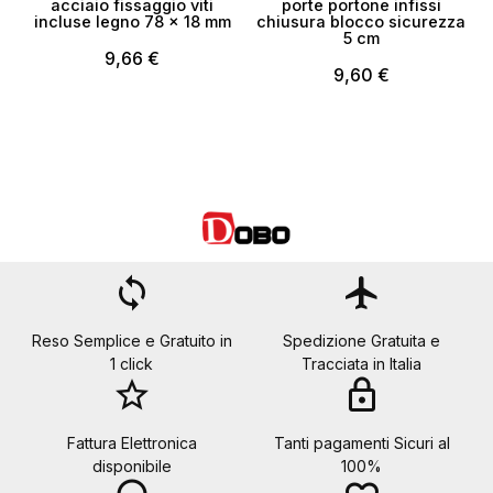
acciaio fissaggio viti
porte portone infissi
incluse legno 78 x 18 mm
chiusura blocco sicurezza
5 cm
9,66 €
9,60 €
loop
flight
Reso Semplice e Gratuito in
Spedizione Gratuita e
1 click
Tracciata in Italia
star_border
lock
Fattura Elettronica
Tanti pagamenti Sicuri al
disponibile
100%