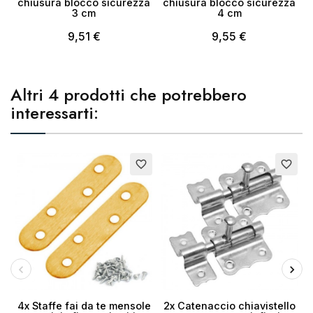
chiusura blocco sicurezza
chiusura blocco sicurezza
3 cm
4 cm
9,51 €
9,55 €
Altri 4 prodotti che potrebbero
interessarti:
favorite_border
favorite_border
4x Staffe fai da te mensole
2x Catenaccio chiavistello