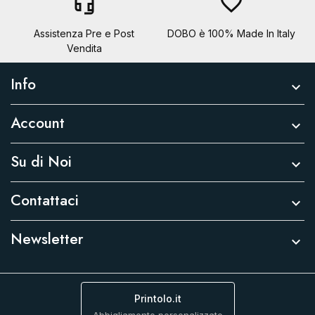
headset_mic
favorite_border
Assistenza Pre e Post
DOBO è 100% Made In Italy
Vendita
Info

Account

Su di Noi

Contattaci

Newsletter

Printolo.it