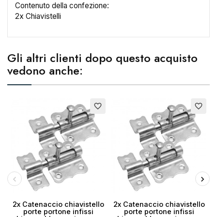
Contenuto della confezione:
2x Chiavistelli
Nome lista dei desideri
Gli altri clienti dopo questo acquisto
vedono anche:
Annulla
Crea lista dei desideri
favorite_border
favorite_border
2x Catenaccio chiavistello
2x Catenaccio chiavistello
porte portone infissi
porte portone infissi