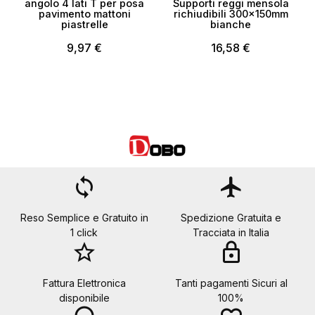
angolo 4 lati T per posa
Supporti reggi mensola
pavimento mattoni
richiudibili 300x150mm
c
piastrelle
bianche
9,97 €
16,58 €
loop
flight
Reso Semplice e Gratuito in
Spedizione Gratuita e
1 click
Tracciata in Italia
star_border
lock
Fattura Elettronica
Tanti pagamenti Sicuri al
disponibile
100%