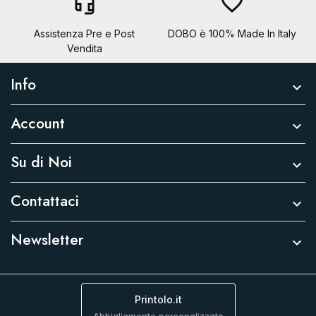
headset_mic
favorite_border
Assistenza Pre e Post
DOBO è 100% Made In Italy
Vendita
Info

Account

Su di Noi

Contattaci

Newsletter

Printolo.it