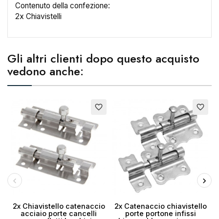
Contenuto della confezione:
Nome lista dei desideri
2x Chiavistelli
Gli altri clienti dopo questo acquisto
Annulla
Crea lista dei desideri
vedono anche:
favorite_border
favorite_border
2x Chiavistello catenaccio
2x Catenaccio chiavistello
acciaio porte cancelli
porte portone infissi