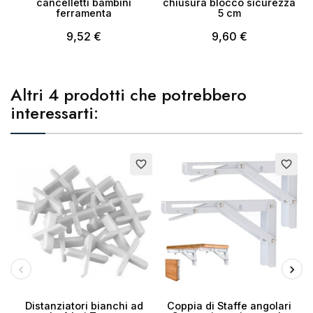
cancelletti bambini
chiusura blocco sicurezza
ferramenta
5 cm
9,52 €
9,60 €
Altri 4 prodotti che potrebbero
interessarti:
favorite_border
favorite_border
Distanziatori bianchi ad
Coppia di Staffe angolari