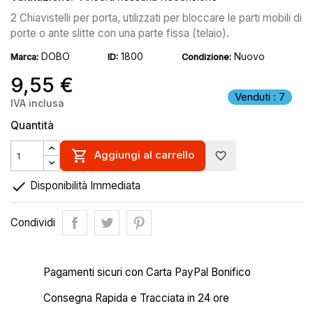
2 Chiavistelli per porta, utilizzati per bloccare le parti mobili di
porte o ante slitte con una parte fissa (telaio).
DOBO
1800
Nuovo
Marca:
ID:
Condizione:
9,55 €
Venduti : 7
IVA inclusa
Quantità

Aggiungi al carrello
favorite_border

Disponibilità Immediata
Condividi
Pagamenti sicuri con Carta PayPal Bonifico
Consegna Rapida e Tracciata in 24 ore