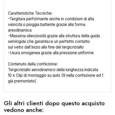
Caratteristiche Tecniche:
-Tergitura performante anche in condizioni di alta
velocità o pioggia battente grazie alla forma
×
Crea lista dei desideri
areodinamica
-Massima silenziosità grazie alla struttura della guida
semirigida che garantisce un perfetto contatto
Nome lista dei desideri
sul vetro dall'inizio alla fine del tergicristallo
-Usura omogenea grazie alla pressione uniforme
Contenuto della confezione:
Tergicristallo aerodinamico della lunghezza indicata
Annulla
Crea lista dei desideri
10 x Clip di montaggio su auto (9 nella confezione ed 1
già premontato)
Gli altri clienti dopo questo acquisto
vedono anche: