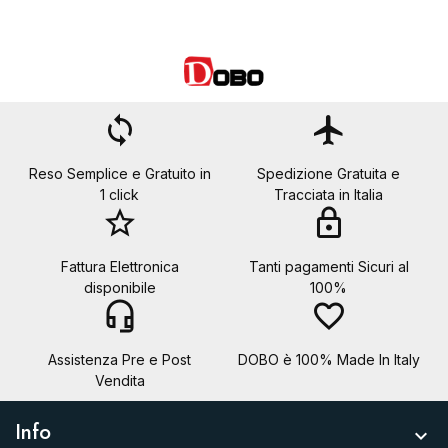
loop
flight
Reso Semplice e Gratuito in
Spedizione Gratuita e
1 click
Tracciata in Italia
star_border
lock
Fattura Elettronica
Tanti pagamenti Sicuri al
disponibile
100%
headset_mic
favorite_border
Assistenza Pre e Post
DOBO è 100% Made In Italy
Vendita
Info
