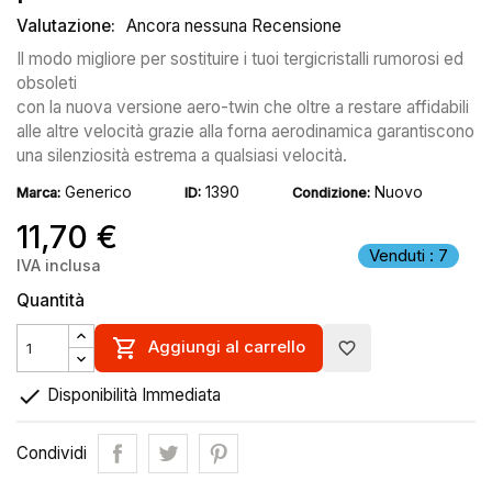
Valutazione:
Ancora nessuna Recensione
Il modo migliore per sostituire i tuoi tergicristalli rumorosi ed
obsoleti
con la nuova versione aero-twin che oltre a restare affidabili
alle altre velocità grazie alla forna aerodinamica garantiscono
una silenziosità estrema a qualsiasi velocità.
Generico
1390
Nuovo
Marca:
ID:
Condizione:
11,70 €
Venduti : 7
IVA inclusa
Quantità

Aggiungi al carrello
favorite_border

Disponibilità Immediata
Condividi