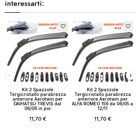
interessarti:
favorite_border
favorite_border
Kit 2 Spazzole
Kit 2 Spazzole
Tergicristallo parabrezza
Tergicristallo parabrezza
anteriore Aerotwin per
anteriore Aerotwin per
DAIHATSU TREVIS dal
ALFA ROMEO 159 da 06/05 a
06/06 in poi
12/11
11,70 €
11,70 €