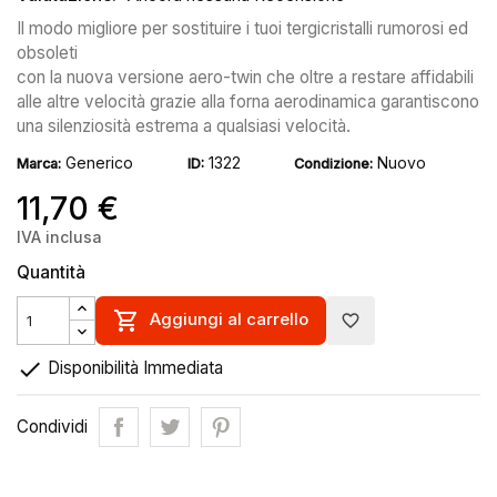
Il modo migliore per sostituire i tuoi tergicristalli rumorosi ed
obsoleti
con la nuova versione aero-twin che oltre a restare affidabili
alle altre velocità grazie alla forna aerodinamica garantiscono
una silenziosità estrema a qualsiasi velocità.
Generico
1322
Nuovo
Marca:
ID:
Condizione:
11,70 €
IVA inclusa
Quantità

Aggiungi al carrello
favorite_border

Disponibilità Immediata
Condividi