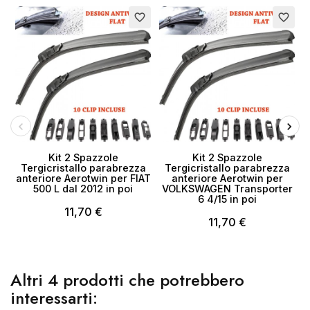
favorite_border
favorite_border
Kit 2 Spazzole
Kit 2 Spazzole
Tergicristallo parabrezza
Tergicristallo parabrezza
anteriore Aerotwin per FIAT
anteriore Aerotwin per
500 L dal 2012 in poi
VOLKSWAGEN Transporter
6 4/15 in poi
11,70 €
11,70 €
Altri 4 prodotti che potrebbero
interessarti: