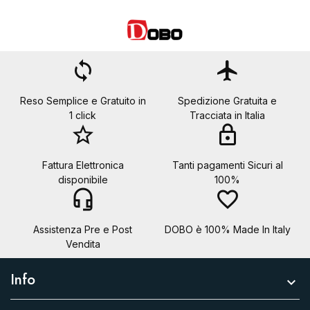
loop
flight
Reso Semplice e Gratuito in
Spedizione Gratuita e
1 click
Tracciata in Italia
star_border
lock
Fattura Elettronica
Tanti pagamenti Sicuri al
disponibile
100%
headset_mic
favorite_border
Assistenza Pre e Post
DOBO è 100% Made In Italy
Vendita
Info
