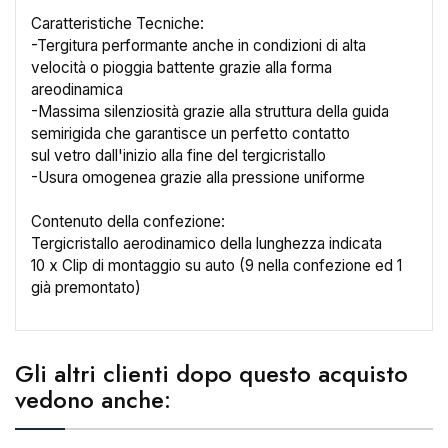
Caratteristiche Tecniche:
-Tergitura performante anche in condizioni di alta
velocità o pioggia battente grazie alla forma
areodinamica
-Massima silenziosità grazie alla struttura della guida
×
Crea lista dei desideri
semirigida che garantisce un perfetto contatto
sul vetro dall'inizio alla fine del tergicristallo
-Usura omogenea grazie alla pressione uniforme
Nome lista dei desideri
Contenuto della confezione:
Tergicristallo aerodinamico della lunghezza indicata
10 x Clip di montaggio su auto (9 nella confezione ed 1
già premontato)
Annulla
Crea lista dei desideri
Gli altri clienti dopo questo acquisto
vedono anche: