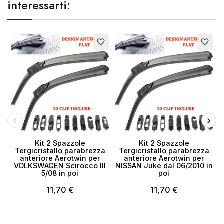
interessarti:
favorite_border
favorite_border
Kit 2 Spazzole
Kit 2 Spazzole
Tergicristallo parabrezza
Tergicristallo parabrezza
anteriore Aerotwin per
anteriore Aerotwin per
VOLKSWAGEN Scirocco III
NISSAN Juke dal 06/2010 in
5/08 in poi
poi
11,70 €
11,70 €