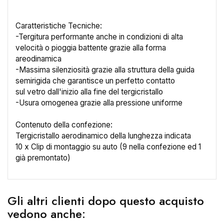
Caratteristiche Tecniche:
-Tergitura performante anche in condizioni di alta
velocità o pioggia battente grazie alla forma
×
Crea lista dei desideri
areodinamica
-Massima silenziosità grazie alla struttura della guida
semirigida che garantisce un perfetto contatto
Nome lista dei desideri
sul vetro dall'inizio alla fine del tergicristallo
-Usura omogenea grazie alla pressione uniforme
Contenuto della confezione:
Tergicristallo aerodinamico della lunghezza indicata
Annulla
Crea lista dei desideri
10 x Clip di montaggio su auto (9 nella confezione ed 1
già premontato)
Gli altri clienti dopo questo acquisto
vedono anche: