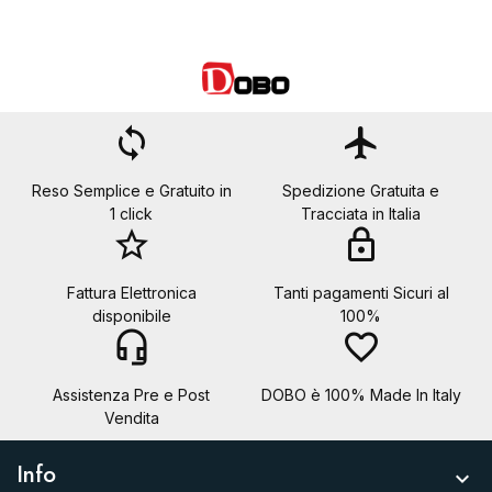
loop
flight
Reso Semplice e Gratuito in
Spedizione Gratuita e
1 click
Tracciata in Italia
star_border
lock
Fattura Elettronica
Tanti pagamenti Sicuri al
disponibile
100%
headset_mic
favorite_border
Assistenza Pre e Post
DOBO è 100% Made In Italy
Vendita
Info
