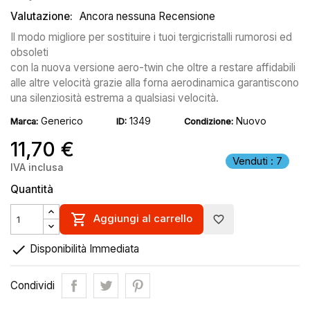
Valutazione:
Ancora nessuna Recensione
Il modo migliore per sostituire i tuoi tergicristalli rumorosi ed
obsoleti
con la nuova versione aero-twin che oltre a restare affidabili
alle altre velocità grazie alla forna aerodinamica garantiscono
una silenziosità estrema a qualsiasi velocità.
Generico
1349
Nuovo
Marca:
ID:
Condizione:
11,70 €
Venduti : 7
IVA inclusa
Quantità

Aggiungi al carrello
favorite_border

Disponibilità Immediata
Condividi