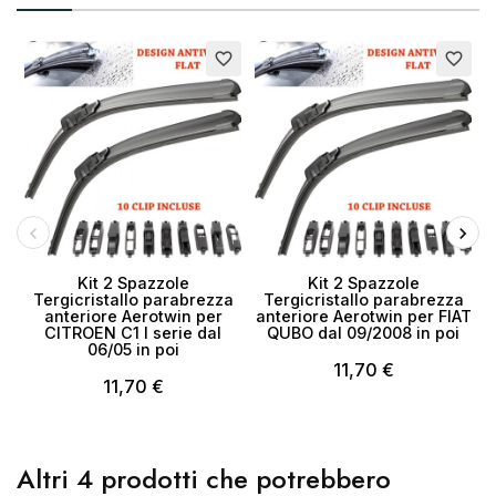
favorite_border
favorite_border
Kit 2 Spazzole
Kit 2 Spazzole
Tergicristallo parabrezza
Tergicristallo parabrezza
anteriore Aerotwin per
anteriore Aerotwin per FIAT
CITROEN C1 I serie dal
QUBO dal 09/2008 in poi
06/05 in poi
11,70 €
11,70 €
Altri 4 prodotti che potrebbero