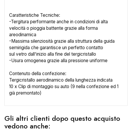
Caratteristiche Tecniche:
-Tergitura performante anche in condizioni di alta
velocità o pioggia battente grazie alla forma
×
Crea lista dei desideri
areodinamica
-Massima silenziosità grazie alla struttura della guida
semirigida che garantisce un perfetto contatto
Nome lista dei desideri
sul vetro dall'inizio alla fine del tergicristallo
-Usura omogenea grazie alla pressione uniforme
Contenuto della confezione:
Tergicristallo aerodinamico della lunghezza indicata
Annulla
Crea lista dei desideri
10 x Clip di montaggio su auto (9 nella confezione ed 1
già premontato)
Gli altri clienti dopo questo acquisto
vedono anche: