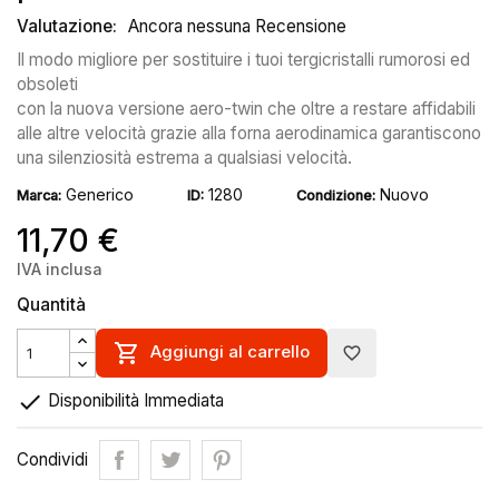
Valutazione:
Ancora nessuna Recensione
Il modo migliore per sostituire i tuoi tergicristalli rumorosi ed
obsoleti
con la nuova versione aero-twin che oltre a restare affidabili
alle altre velocità grazie alla forna aerodinamica garantiscono
una silenziosità estrema a qualsiasi velocità.
Generico
1280
Nuovo
Marca:
ID:
Condizione:
11,70 €
IVA inclusa
Quantità

Aggiungi al carrello
favorite_border

Disponibilità Immediata
Condividi