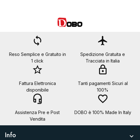
loop
flight
Reso Semplice e Gratuito in
Spedizione Gratuita e
1 click
Tracciata in Italia
star_border
lock
Fattura Elettronica
Tanti pagamenti Sicuri al
disponibile
100%
headset_mic
favorite_border
Assistenza Pre e Post
DOBO è 100% Made In Italy
Vendita
Info
