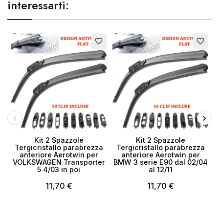
interessarti:
favorite_border
favorite_border
Kit 2 Spazzole
Kit 2 Spazzole
Tergicristallo parabrezza
Tergicristallo parabrezza
anteriore Aerotwin per
anteriore Aerotwin per
VOLKSWAGEN Transporter
BMW 3 serie E90 dal 02/04
5 4/03 in poi
al 12/11
11,70 €
11,70 €