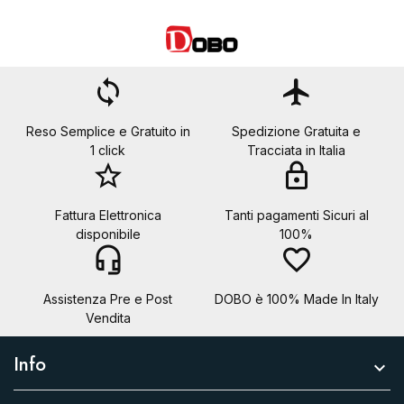
loop
flight
Reso Semplice e Gratuito in
Spedizione Gratuita e
1 click
Tracciata in Italia
star_border
lock
Fattura Elettronica
Tanti pagamenti Sicuri al
disponibile
100%
headset_mic
favorite_border
Assistenza Pre e Post
DOBO è 100% Made In Italy
Vendita
Info
