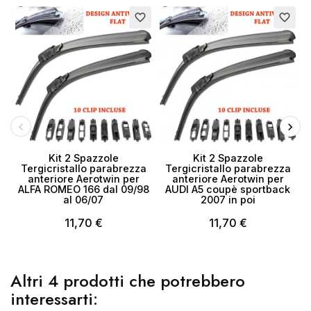
favorite_border
favorite_border
Kit 2 Spazzole
Kit 2 Spazzole
Tergicristallo parabrezza
Tergicristallo parabrezza
anteriore Aerotwin per
anteriore Aerotwin per
ALFA ROMEO 166 dal 09/98
AUDI A5 coupè sportback
al 06/07
2007 in poi
11,70 €
11,70 €
Altri 4 prodotti che potrebbero
interessarti: