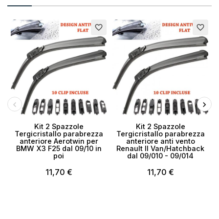
favorite_border
favorite_border
Kit 2 Spazzole
Kit 2 Spazzole
Tergicristallo parabrezza
Tergicristallo parabrezza
anteriore Aerotwin per
anteriore anti vento
BMW X3 F25 dal 09/10 in
Renault II Van/Hatchback
poi
dal 09/010 - 09/014
11,70 €
11,70 €