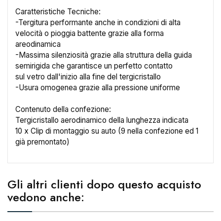
Caratteristiche Tecniche:
-Tergitura performante anche in condizioni di alta
velocità o pioggia battente grazie alla forma
×
areodinamica
Crea lista dei desideri
-Massima silenziosità grazie alla struttura della guida
semirigida che garantisce un perfetto contatto
sul vetro dall'inizio alla fine del tergicristallo
Nome lista dei desideri
-Usura omogenea grazie alla pressione uniforme
Contenuto della confezione:
Tergicristallo aerodinamico della lunghezza indicata
Annulla
Crea lista dei desideri
10 x Clip di montaggio su auto (9 nella confezione ed 1
già premontato)
Gli altri clienti dopo questo acquisto
vedono anche: