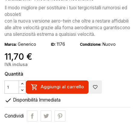
Il modo migliore per sostituire i tuoi tergicristalli rumorosi ed
obsoleti
con la nuova versione aero-twin che oltre a restare affidabili
alle altre velocità grazie alla forna aerodinamica garantiscono
una silenziosità estrema a qualsiasi velocità.
Generico
1176
Nuovo
Marca:
ID:
Condizione:
11,70 €
IVA inclusa
Quantità

Aggiungi al carrello
favorite_border

Disponibilità Immediata
Condividi