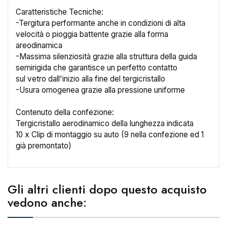
Caratteristiche Tecniche:
-Tergitura performante anche in condizioni di alta
velocità o pioggia battente grazie alla forma
areodinamica
-Massima silenziosità grazie alla struttura della guida
×
Crea lista dei desideri
semirigida che garantisce un perfetto contatto
sul vetro dall'inizio alla fine del tergicristallo
-Usura omogenea grazie alla pressione uniforme
Nome lista dei desideri
Contenuto della confezione:
Tergicristallo aerodinamico della lunghezza indicata
10 x Clip di montaggio su auto (9 nella confezione ed 1
già premontato)
Annulla
Crea lista dei desideri
Gli altri clienti dopo questo acquisto
vedono anche: