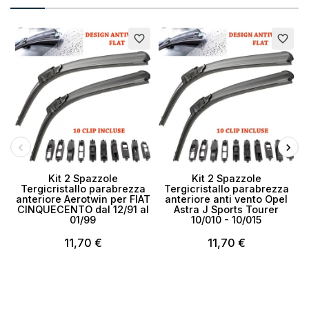
favorite_border
favorite_border
Kit 2 Spazzole
Kit 2 Spazzole
Tergicristallo parabrezza
Tergicristallo parabrezza
anteriore Aerotwin per FIAT
anteriore anti vento Opel
CINQUECENTO dal 12/91 al
Astra J Sports Tourer
01/99
10/010 - 10/015
11,70 €
11,70 €