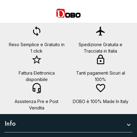
loop
flight
Reso Semplice e Gratuito in
Spedizione Gratuita e
1 click
Tracciata in Italia
star_border
lock
Fattura Elettronica
Tanti pagamenti Sicuri al
disponibile
100%
headset_mic
favorite_border
Assistenza Pre e Post
DOBO è 100% Made In Italy
Vendita
Info
