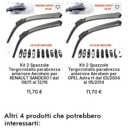
favorite_border
favorite_border
Kit 2 Spazzole
Kit 2 Spazzole
Tergicristallo parabrezza
Tergicristallo parabrezza
anteriore Aerotwin per
anteriore Aerotwin per
RENAULT SANDERO I dal
OPEL Astra H dal 03/2004
N
06/11 al 12/16
al 05/2014
11,70 €
11,70 €
Altri 4 prodotti che potrebbero
interessarti: