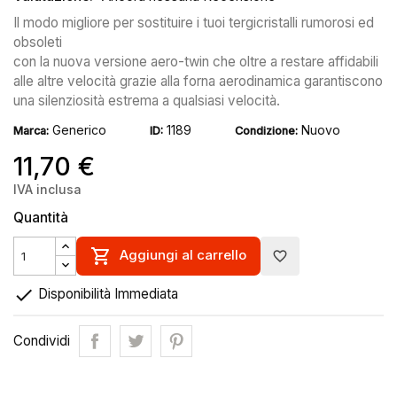
Il modo migliore per sostituire i tuoi tergicristalli rumorosi ed
obsoleti
con la nuova versione aero-twin che oltre a restare affidabili
alle altre velocità grazie alla forna aerodinamica garantiscono
una silenziosità estrema a qualsiasi velocità.
Generico
1189
Nuovo
Marca:
ID:
Condizione:
11,70 €
IVA inclusa
Quantità

Aggiungi al carrello
favorite_border

Disponibilità Immediata
Condividi