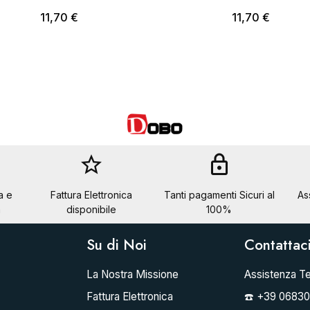
11,70 €
11,70 €
star_border
lock
a e
Fattura Elettronica
Tanti pagamenti Sicuri al
As
a
disponibile
100%
Su di Noi
Contattac
La Nostra Missione
Assistenza Te
Fattura Elettronica
☎️ +39 0683