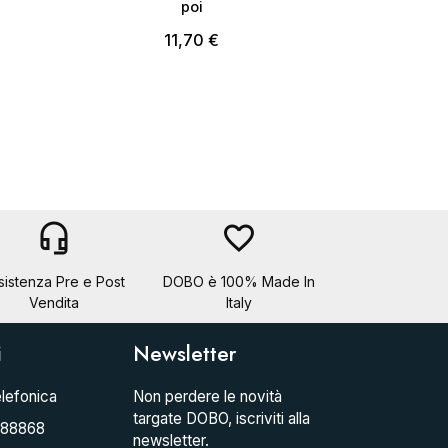
poi
11,70 €
headset_mic
favorite_border
sistenza Pre e Post
DOBO è 100% Made In
Vendita
Italy
i
Newsletter
lefonica
Non perdere le novità
targate DOBO, iscriviti alla
088868
newsletter.