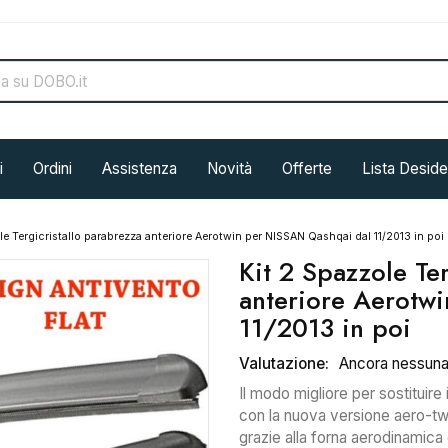
i
Ordini
Assistenza
Novità
Offerte
Lista Deside
le Tergicristallo parabrezza anteriore Aerotwin per NISSAN Qashqai dal 11/2013 in poi
Kit 2 Spazzole Te
anteriore Aerotw
11/2013 in poi
Valutazione:
Ancora nessun
Il modo migliore per sostituire 
con la nuova versione aero-twin 
grazie alla forna aerodinamica 