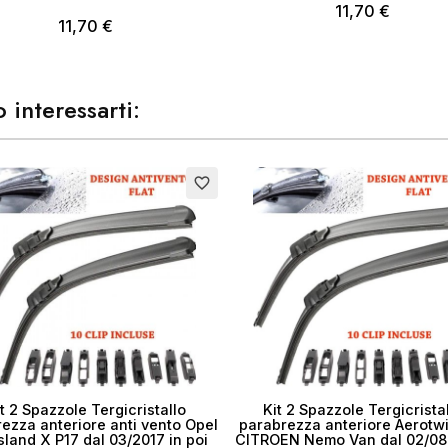
11,70 €
11,70 €
 interessarti:
favorite_border
t 2 Spazzole Tergicristallo
Kit 2 Spazzole Tergicrista
ezza anteriore anti vento Opel
parabrezza anteriore Aerotw
land X P17 dal 03/2017 in poi
CITROEN Nemo Van dal 02/08 