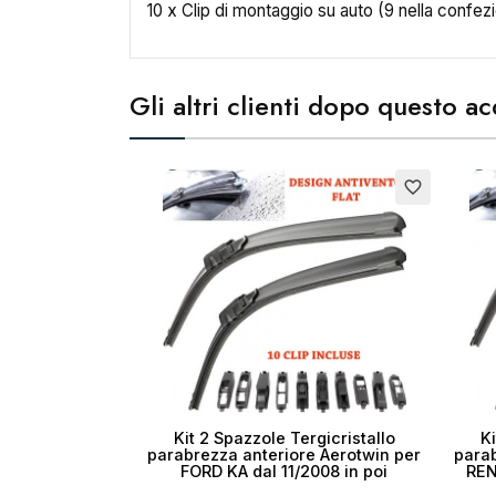
10 x Clip di montaggio su auto (9 nella confez
Cr
Gli altri clienti dopo questo 
No
favorite_border
Kit 2 Spazzole Tergicristallo
Ki
parabrezza anteriore Aerotwin per
parab
FORD KA dal 11/2008 in poi
REN