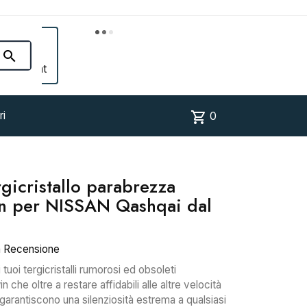


Account
shopping_cart
ri
0
rgicristallo parabrezza
in per NISSAN Qashqai dal
a Recensione
i tuoi tergicristalli rumorosi ed obsoleti
che oltre a restare affidabili alle altre velocità
garantiscono una silenziosità estrema a qualsiasi