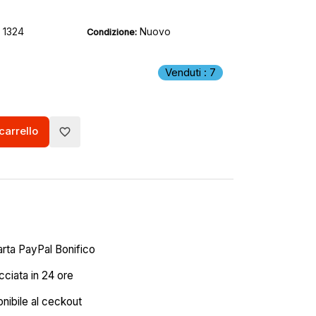
1324
Nuovo
Condizione:
Venduti : 7
carrello
favorite_border
arta PayPal Bonifico
ciata in 24 ore
onibile al ceckout