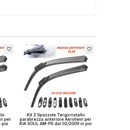
×
favorite_border
favorite_border
i
llo
Kit 2 Spazzole Tergicristallo
in per
parabrezza anteriore Aerotwin per
 poi
KIA SOUL AM-PS dal 02/2009 in poi