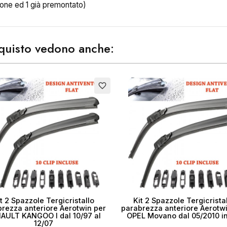
ione ed 1 già premontato)
ea lista dei desideri
acquisto vedono anche:
me lista dei desideri
favorite_border
Annulla
Crea lista dei desider
t 2 Spazzole Tergicristallo
Kit 2 Spazzole Tergicrista
rezza anteriore Aerotwin per
parabrezza anteriore Aerotw
AULT KANGOO I dal 10/97 al
OPEL Movano dal 05/2010 in
12/07