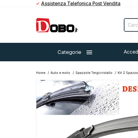
✔
Paga in contanti direttamente al corriere

Categorie
Acced
Home
Auto e moto
Spazzole Tergicristallo
Kit 2 Spazzo