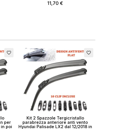
11,70 €
favorite_border
favorite_border
llo
Kit 2 Spazzole Tergicristallo
in per
parabrezza anteriore anti vento
in poi
Hyundai Palisade LX2 dal 12/2018 in