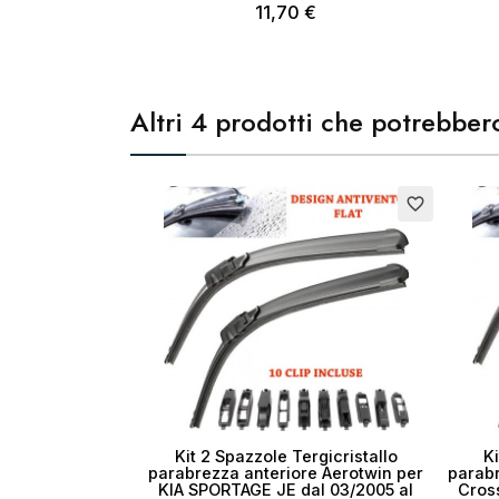
11,70 €
Altri 4 prodotti che potrebbero
favorite_border
Kit 2 Spazzole Tergicristallo
Ki
parabrezza anteriore Aerotwin per
parabr
KIA SPORTAGE JE dal 03/2005 al
Cross