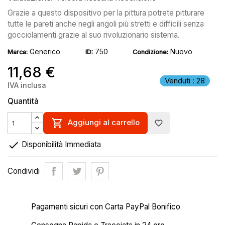
Grazie a questo dispositivo per la pittura potrete pitturare
tutte le pareti anche negli angoli più stretti e difficili senza
gocciolamenti grazie al suo rivoluzionario sistema.
Generico
750
Nuovo
Marca:
ID:
Condizione:
11,68 €
Venduti : 28
IVA inclusa
Quantità

Aggiungi al carrello
favorite_border

Disponibilità Immediata
Condividi
Pagamenti sicuri con Carta PayPal Bonifico