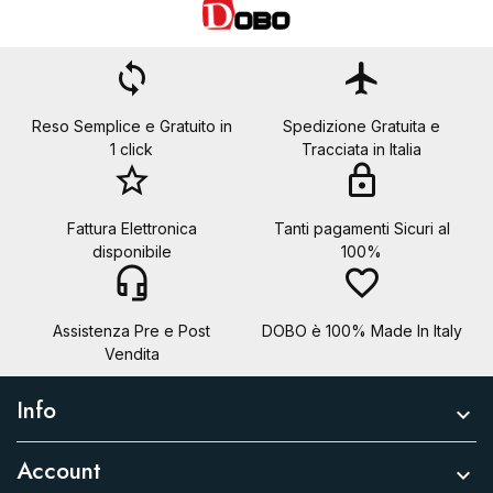
loop
flight
Reso Semplice e Gratuito in
Spedizione Gratuita e
1 click
Tracciata in Italia
star_border
lock
Fattura Elettronica
Tanti pagamenti Sicuri al
disponibile
100%
headset_mic
favorite_border
Assistenza Pre e Post
DOBO è 100% Made In Italy
Vendita
Info

Account
