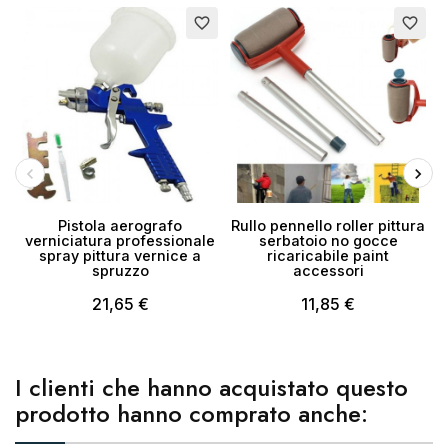
favorite_border
favorite_border
Annulla
Crea lista dei desideri
Pistola aerografo
Rullo pennello roller pittura
verniciatura professionale
serbatoio no gocce
spray pittura vernice a
ricaricabile paint
spruzzo
accessori
21,65 €
11,85 €
I clienti che hanno acquistato questo
prodotto hanno comprato anche: