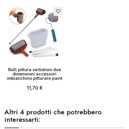
Esaurito
favorite_border
Rulli pittura serbatoio due
dimensioni accessori
imbianchino pitturare paint
11,70 €
Altri 4 prodotti che potrebbero
interessarti: