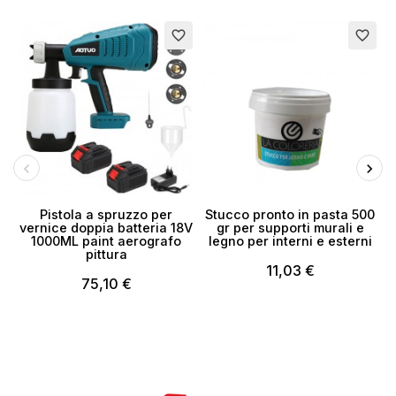
Esaurito
favorite_border
favorite_border
Pistola a spruzzo per
Stucco pronto in pasta 500
vernice doppia batteria 18V
gr per supporti murali e
1000ML paint aerografo
legno per interni e esterni
4
pittura
11,03 €
75,10 €