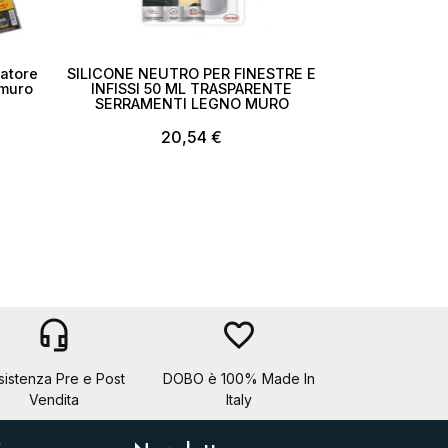
ratore
SILICONE NEUTRO PER FINESTRE E
 muro
INFISSI 50 ML TRASPARENTE
SERRAMENTI LEGNO MURO
20,54 €
headset_mic
favorite_border
sistenza Pre e Post
DOBO è 100% Made In
Vendita
Italy