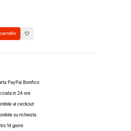
carrello
favorite_border
arta PayPal Bonifico
ciata in 24 ore
onibile al ceckout
nibile su richiesta
tro 14 giorni