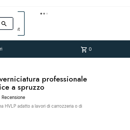


Account
shopping_cart
ri
0
verniciatura professionale
nice a spruzzo
a Recensione
a HVLP adatto a lavori di carrozzeria o di