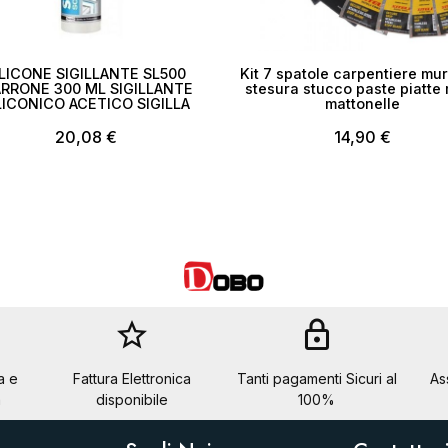
ILICONE SIGILLANTE SL500
Kit 7 spatole carpentiere mu
RRONE 300 ML SIGILLANTE
stesura stucco paste piatte
LICONICO ACETICO SIGILLA
mattonelle
20,08 €
14,90 €
star_border
lock
a e
Fattura Elettronica
Tanti pagamenti Sicuri al
As
a
disponibile
100%