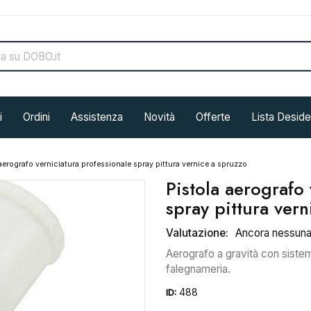
i
Ordini
Assistenza
Novità
Offerte
Lista Deside
aerografo verniciatura professionale spray pittura vernice a spruzzo
Pistola aerografo 
spray pittura ver
Valutazione:
Ancora nessun
Aerografo a gravità con sistem
falegnameria.
488
ID: