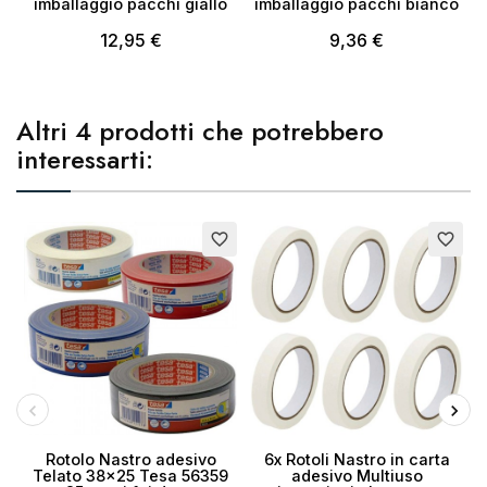
imballaggio pacchi giallo
imballaggio pacchi bianco
12,95 €
9,36 €
Altri 4 prodotti che potrebbero
interessarti:
E
favorite_border
favorite_border
Rotolo Nastro adesivo
6x Rotoli Nastro in carta
Telato 38x25 Tesa 56359
adesivo Multiuso