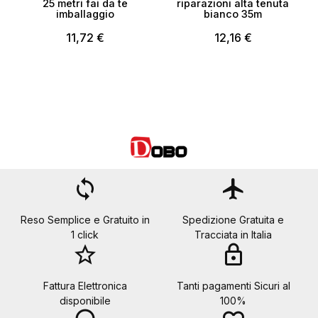
25 metri fai da te
riparazioni alta tenuta
imballaggio
bianco 35m
11,72 €
12,16 €
loop
flight
Reso Semplice e Gratuito in
Spedizione Gratuita e
1 click
Tracciata in Italia
star_border
lock
Fattura Elettronica
Tanti pagamenti Sicuri al
disponibile
100%