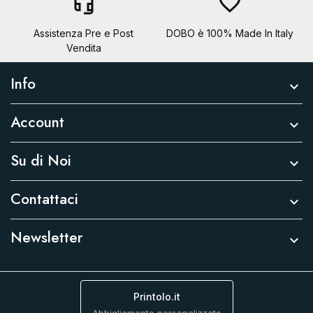
headset_mic
favorite_border
Assistenza Pre e Post
DOBO è 100% Made In Italy
Vendita
Info

Account

Su di Noi

Contattaci

Newsletter

Printolo.it