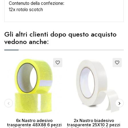
Contenuto della confezione:
12x rotolo scotch
Nome lista dei desideri
Gli altri clienti dopo questo acquisto
vedono anche:
Annulla
Crea lista dei desideri
E
favorite_border
favorite_border
6x Nastro adesivo
2x Nastro biadesivo
trasparente 48X88 6 pezzi
trasparente 25X10 2 pezzi