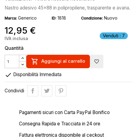
Nastro adesivo 45x88 in polipropilene, trasparente e avana.
Generico
1818
Nuovo
Marca:
ID:
Condizione:
12,95 €
Venduti : 7
IVA inclusa
Quantità

Aggiungi al carrello
favorite_border

Disponibilità Immediata
Condividi
Pagamenti sicuri con Carta PayPal Bonifico
Consegna Rapida e Tracciata in 24 ore
Fattura elettronica disponibile al ceckout