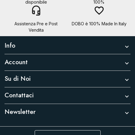
disponibile
100%
headset_mic
favorite_border
Assistenza Pre e Post
DOBO è 100% Made In Italy
Vendita
Info

Account

Su di Noi

Contattaci

Newsletter
