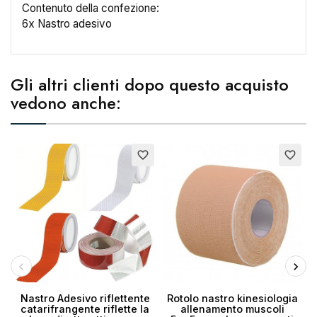
Contenuto della confezione:
6x Nastro adesivo
Gli altri clienti dopo questo acquisto
vedono anche:
E
×
favorite_border
favorite_border
Crea lista dei desideri
Nome lista dei desideri
Annulla
Crea lista dei desideri
Nastro Adesivo riflettente
Rotolo nastro kinesiologia
catarifrangente riflette la
allenamento muscoli