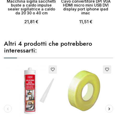
Macchina sigilla sacchetti
Cavo convertitore DPI VGA
buste a caldo impulse
HDMI micro mini USB DVI
sealer sigillatrice a caldo
display port iphone ipad
da 20 30 o 40 cm
imac
21,81 €
11,51 €
Altri 4 prodotti che potrebbero
interessarti:
Esaurito
favorite_border
favorite_border