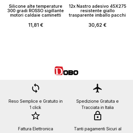
Silicone alte temperature
12x Nastro adesivo 45X275
300 gradi ROSSO sigillante
resistente giallo
motori caldaie caminetti
trasparente imballo pacchi
11,81 €
30,62 €
loop
flight
Reso Semplice e Gratuito in
Spedizione Gratuita e
1 click
Tracciata in Italia
star_border
lock
Fattura Elettronica
Tanti pagamenti Sicuri al