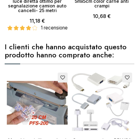
luce diretta ottimo per
5mx5cm color carne anti
segnalazione camion auto
crampi
cancelli- 25 metri
10,68 €
11,18 €
1 recensione
I clienti che hanno acquistato questo
prodotto hanno comprato anche:
favorite_border
favorite_border