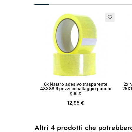
Cr
favorite_border
No
6x Nastro adesivo trasparente
2x 
48X88 6 pezzi imballaggio pacchi
25X1
giallo
12,95 €
Altri 4 prodotti che potrebbero