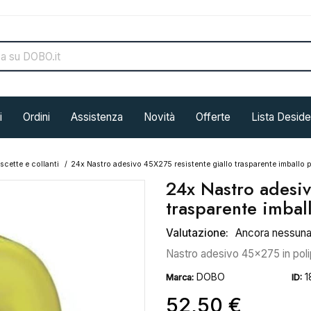
i
Ordini
Assistenza
Novità
Offerte
Lista Deside
ascette e collanti
24x Nastro adesivo 45X275 resistente giallo trasparente imballo 
24x Nastro adesiv
trasparente imbal
Valutazione:
Ancora nessun
Nastro adesivo 45x275 in polip
DOBO
1
Marca:
ID:
52,50 €