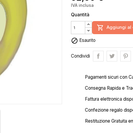
IVA inclusa
Quantità

Aggiungi al 

Esaurito
Condividi
Pagamenti sicuri con C
Consegna Rapida e Trac
Fattura elettronica disp
Confezione regalo dispo
Restituzione Gratuita en