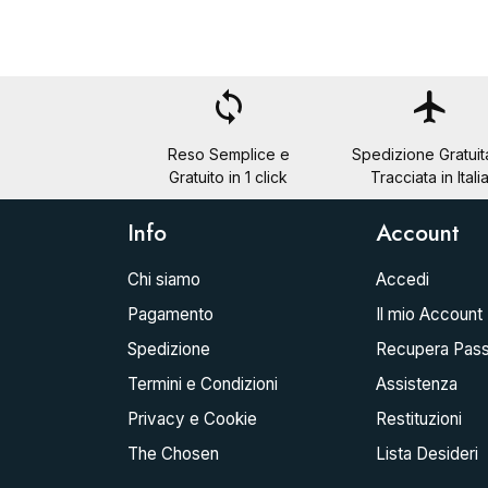
loop
flight
Reso Semplice e
Spedizione Gratuit
Gratuito in 1 click
Tracciata in Itali
Info
Account
Chi siamo
Accedi
Pagamento
Il mio Account
Spedizione
Recupera Pas
Termini e Condizioni
Assistenza
Privacy e Cookie
Restituzioni
The Chosen
Lista Desideri