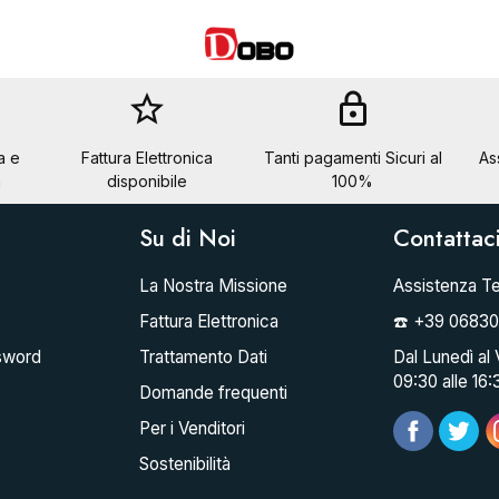
star_border
lock
a e
Fattura Elettronica
Tanti pagamenti Sicuri al
As
a
disponibile
100%
Su di Noi
Contattac
La Nostra Missione
Assistenza Te
Fattura Elettronica
☎️ +39 0683
sword
Trattamento Dati
Dal Lunedì al 
09:30 alle 16:
Domande frequenti
Per i Venditori
Sostenibilità