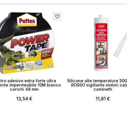
to
favorite_border
tro adesivo extra forte ultra
Silicone alte temperature 300
tente impermeabile 10M bianco
ROSSO sigillante motori cal
carichi 48 mm
caminetti
13,54 €
11,81 €