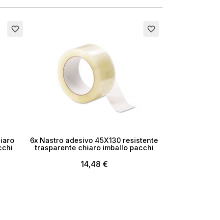
×
favorite_border
favorite_border
i
iaro
6x Nastro adesivo 45X130 resistente
cchi
trasparente chiaro imballo pacchi
14,48 €