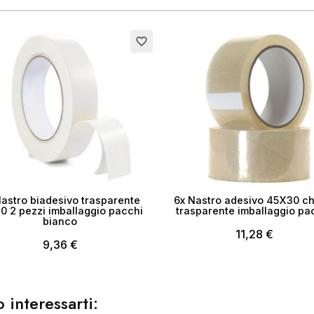
ea lista dei desideri
favorite_border
me lista dei desideri
Annulla
Crea lista dei desider
Nastro biadesivo trasparente
6x Nastro adesivo 45X30 ch
0 2 pezzi imballaggio pacchi
trasparente imballaggio pa
bianco
11,28 €
9,36 €
 interessarti: