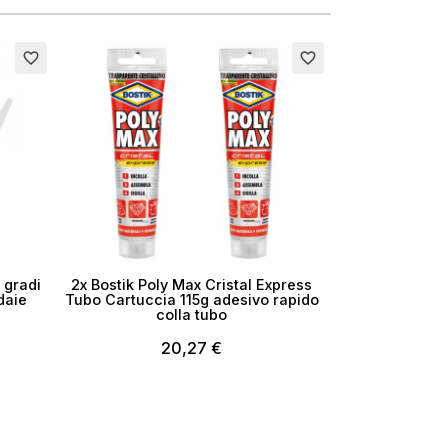
favorite_border
favorite_border
 gradi
2x Bostik Poly Max Cristal Express
daie
Tubo Cartuccia 115g adesivo rapido
colla tubo
20,27 €