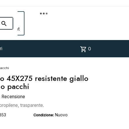


Account
shopping_cart
ri
0
pacchi
o 45X275 resistente giallo
lo pacchi
a Recensione
ropilene, trasparente.
853
Nuovo
Condizione: