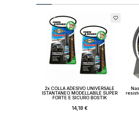
Esaurito
Esauri
favorite_border
2x COLLA ADESIVO UNIVERSALE
Nas
ISTANTANEO MODELLABILE SUPER
resis
FORTE E SICURO BOSTIK
14,18 €