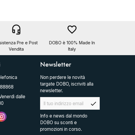
headset_mic
favorite_border
sistenza Pre e Post
DOBO è 100% Made In
Vendita
Italy
i
Newsletter
lefonica
Non perdere le novità
targate DOBO, iscriviti alla
088868
newsletter.
Venerdì dalle
check
30
Info e news dal mondo
DOBO su sconti e
promozioni in corso.