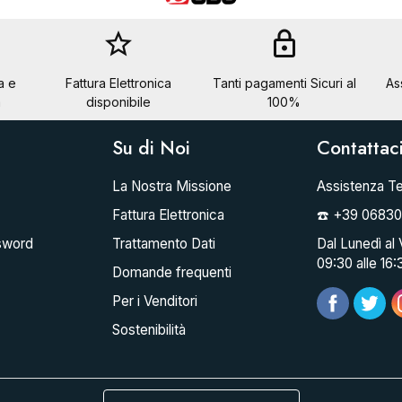
star_border
lock
a e
Fattura Elettronica
Tanti pagamenti Sicuri al
As
a
disponibile
100%
Su di Noi
Contattac
La Nostra Missione
Assistenza Te
Fattura Elettronica
☎️ +39 0683
sword
Trattamento Dati
Dal Lunedì al 
09:30 alle 16:
Domande frequenti
Per i Venditori
Sostenibilità