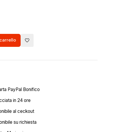
carrello
favorite_border
arta PayPal Bonifico
ciata in 24 ore
onibile al ceckout
nibile su richiesta