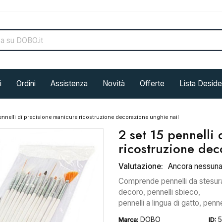
i
Ordini
Assistenza
Novità
Offerte
Lista Deside
pennelli di precisione manicure ricostruzione decorazione unghie nail
2 set 15 pennelli
ricostruzione dec
Valutazione:
Ancora nessun
Comprende pennelli da stesura p
decoro, pennelli sbieco,
pennelli a lingua di gatto, penn
DOBO
Marca:
ID: