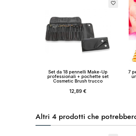
favorite_border
No
Set da 18 pennelli Make-Up
7 p
professionali + pochette set
un
Cosmetic Brush trucco
12,89 €
Altri 4 prodotti che potrebbero