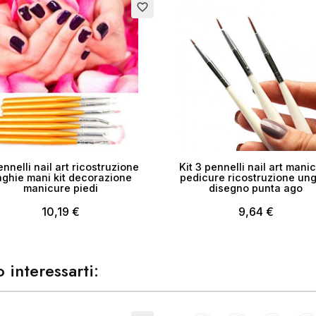
favorite_border
me lista dei desideri
Annulla
Crea lista dei desider
ennelli nail art ricostruzione
Kit 3 pennelli nail art mani
ghie mani kit decorazione
pedicure ricostruzione un
manicure piedi
disegno punta ago
10,19 €
9,64 €
 interessarti: