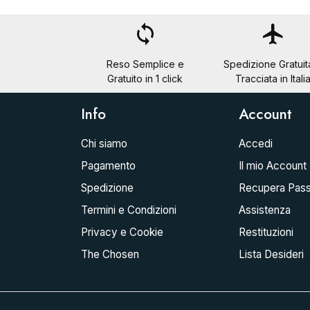
loop
flight
Reso Semplice e
Spedizione Gratuit
Gratuito in 1 click
Tracciata in Itali
Info
Account
Chi siamo
Accedi
Pagamento
Il mio Account
Spedizione
Recupera Pas
Termini e Condizioni
Assistenza
Privacy e Cookie
Restituzioni
The Chosen
Lista Desideri