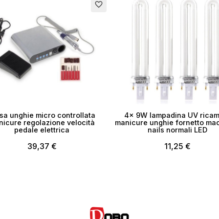
Esaurito
favorite_border
sa unghie micro controllata
4x 9W lampadina UV ricam
icure regolazione velocità
manicure unghie fornetto ma
pedale elettrica
nails normali LED
39,37 €
11,25 €