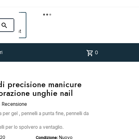


Account
shopping_cart
ri
0
 di precisione manicure
orazione unghie nail
a Recensione
er gel , pennelli a punta fine, pennelli da
elli per lo spolvero a ventaglio.
520
Nuovo
Condizione: