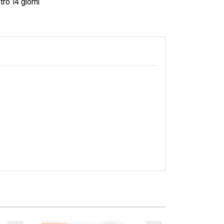
tro 14 giorni
×