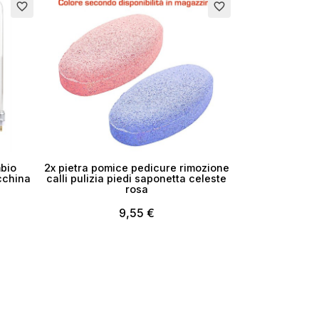
favorite_border
favorite_border
bio
2x pietra pomice pedicure rimozione
cchina
calli pulizia piedi saponetta celeste
rosa
9,55 €