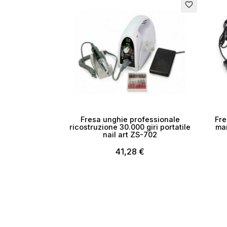
Esaurito
favorite_border
Fresa unghie professionale
Fre
ricostruzione 30.000 giri portatile
man
nail art ZS-702
41,28 €