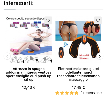
interessarti:
favorite_border
favorite_border
Attrezzo in spugna
Elettrostimolatore glutei
addominali fitness ventosa
modellante fianchi
o
sport caviglie curl push up
rassodante telecomando
sit up
massaggio
12,43 €
17,48 €
1 recensione