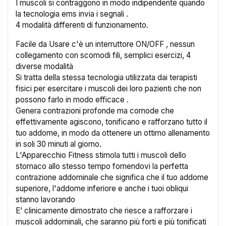
I muscoli si contraggono in modo indipendente quando
la tecnologia ems invia i segnali .
4 modalità differenti di funzionamento.
Facile da Usare c'è un interruttore ON/OFF , nessun
collegamento con scomodi fili, semplici esercizi, 4
diverse modalità
Si tratta della stessa tecnologia utilizzata dai terapisti
fisici per esercitare i muscoli dei loro pazienti che non
possono farlo in modo efficace .
Genera contrazioni profonde ma comode che
effettivamente agiscono, tonificano e rafforzano tutto il
tuo addome, in modo da ottenere un ottimo allenamento
in soli 30 minuti al giorno.
L'Apparecchio Fitness stimola tutti i muscoli dello
×
stomaco allo stesso tempo fornendovi la perfetta
Crea lista dei desideri
contrazione addominale che significa che il tuo addome
superiore, l'addome inferiore e anche i tuoi obliqui
Nome lista dei desideri
stanno lavorando
E’ clinicamente dimostrato che riesce a rafforzare i
muscoli addominali, che saranno più forti e più tonificati