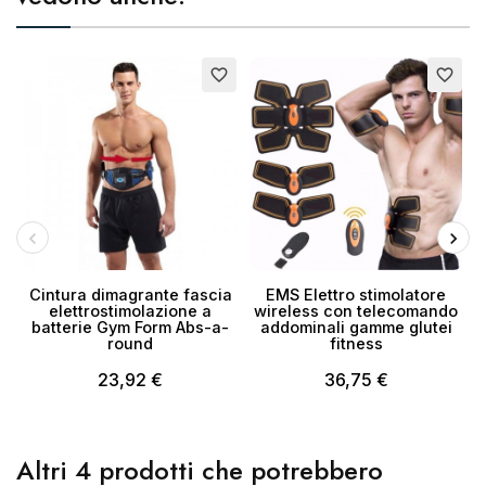
E
favorite_border
favorite_border
Cintura dimagrante fascia
EMS Elettro stimolatore
K
elettrostimolazione a
wireless con telecomando
m
batterie Gym Form Abs-a-
addominali gamme glutei
round
fitness
23,92 €
36,75 €
Altri 4 prodotti che potrebbero