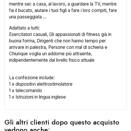
mentre sei: a casa, al lavoro, a guardare la TV, mentre
fai il bucato, aiutare i tuoi figli a fare i loro compiti, fare
Annulla
Crea lista dei desideri
una passeggiata ...
Adattato a tutti:
Esercitatori casuali, Gli appassionati di fitness già in
buona forma, Dirigenti che non hanno tempo per
arrivare in palestra, Persone con mal di schiena e
Chiunque voglia un addome più attraente,
indipendentemente dal livello fisico attuale
La confezione include:
1 x dispositivi elettrostimolatore
1 x telecomando
1 x Istruzioni in lingua inglese
Gli altri clienti dopo questo acquisto
vedono anche: