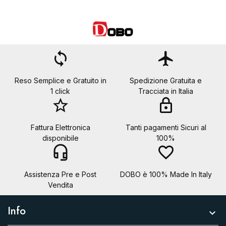
loop
flight
Reso Semplice e Gratuito in
Spedizione Gratuita e
1 click
Tracciata in Italia
star_border
lock
Fattura Elettronica
Tanti pagamenti Sicuri al
disponibile
100%
headset_mic
favorite_border
Assistenza Pre e Post
DOBO è 100% Made In Italy
Vendita
Info
