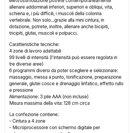
elettrostimolazione potrete contemporaneamente
allenare addominali inferiori, superiori e obliqui, vita,
schiena e, i più difficili, i muscoli della colonna
vertebrale. Non solo...grazie alla mini cintura, in
dotazione, potrete, inoltre, allenare anche bicipiti,
tricipiti, glutei, muscoli e polpacci.
Caratteristiche tecniche:
4 zone di lavoro adattabili
99 livelli di intensità (l'intensità può essere regolata in
tre diverse aree)
6 programmi diversi da poter scegliere e selezionare:
massaggio, messa a punto, tonificazione, preparazione
×
Crea lista dei desideri
generale, glutei cosce e drenaggio linfatico, effetto rullo
e pressione
Alimentazione: 3 pile AAA (non incluse)
Nome lista dei desideri
Misura massima della vita: 128 cm circa
La confezione contiene:
- Cintura a 4 zone
- Microprocessore con schermo digitale per
Annulla
Crea lista dei desideri