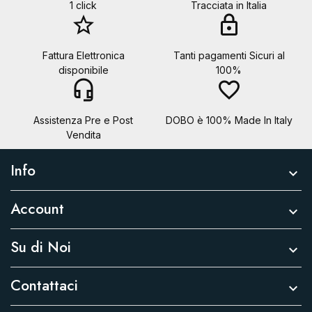
1 click
Tracciata in Italia
star_border
lock
Fattura Elettronica
Tanti pagamenti Sicuri al
disponibile
100%
headset_mic
favorite_border
Assistenza Pre e Post
DOBO è 100% Made In Italy
Vendita
Info

Account

Su di Noi

Contattaci
