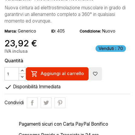
Nuova cintura ad elettrostimolazione muscolare in grado di
garantirvi un allenamento completo a 360° in qualsiasi
momento ed ovunque.
Generico
405
Nuovo
Marca:
ID:
Condizione:
23,92 €
Venduti : 70
IVA inclusa
Quantità

Aggiungi al carrello
favorite_border

Disponibilità Immediata
Condividi
Pagamenti sicuri con Carta PayPal Bonifico