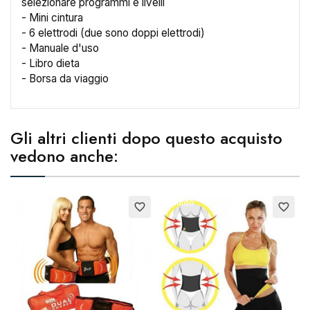
selezionare programmi e livelli
- Mini cintura
- 6 elettrodi (due sono doppi elettrodi)
- Manuale d'uso
- Libro dieta
- Borsa da viaggio
Gli altri clienti dopo questo acquisto
vedono anche:
Esaurito
Esaurito
favorite_border
favorite_border