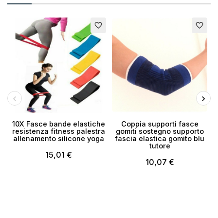
favorite_border
favorite_border
10X Fasce bande elastiche
Coppia supporti fasce
resistenza fitness palestra
gomiti sostegno supporto
allenamento silicone yoga
fascia elastica gomito blu
tutore
15,01 €
10,07 €