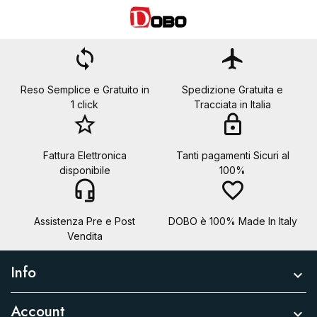
loop
flight
Reso Semplice e Gratuito in
Spedizione Gratuita e
1 click
Tracciata in Italia
star_border
lock
Fattura Elettronica
Tanti pagamenti Sicuri al
disponibile
100%
headset_mic
favorite_border
Assistenza Pre e Post
DOBO è 100% Made In Italy
Vendita
Info

Account
