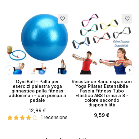
Annulla
Crea lista dei desideri
favorite_border
favorite_border
Gym Ball - Palla per
Resistance Band espansori
esercizi palestra yoga
Yoga Pilates Estensibile
ginnastica palla fitness
Fascia Fitness Tubo
addominali - con pompa a
Elastico ABS forma a 8 -
pedale
colore secondo
disponibilità
12,89 €
9,59 €
1 recensione