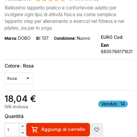
Bellissimo tappetto pratico e confortevole adatto per
svolgere ogni tipo di attività fisica sia come semplice
tappetto step per allenamento o esercizi nel fitness e nel
pilates, sia per lo yoga.
EURO Cod:
DOBO
137
Nuovo
Marca:
ID:
Condizione:
Ean
8805786171621
Colore:: Rosa
18,04 €
Venduti : 14
IVA inclusa
Quantità

Aggiungi al carrello
favorite_border