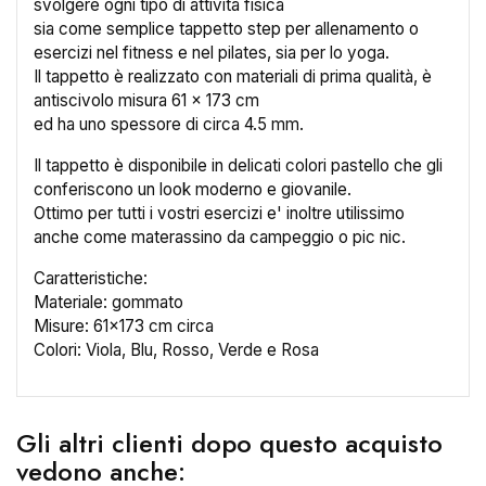
svolgere ogni tipo di attività fisica
sia come semplice tappetto step per allenamento o
esercizi nel fitness e nel pilates, sia per lo yoga.
Il tappetto è realizzato con materiali di prima qualità, è
antiscivolo misura 61 x 173 cm
ed ha uno spessore di circa 4.5 mm.
Il tappetto è disponibile in delicati colori pastello che gli
conferiscono un look moderno e giovanile.
Ottimo per tutti i vostri esercizi e' inoltre utilissimo
anche come materassino da campeggio o pic nic.
Caratteristiche:
Materiale: gommato
Misure: 61x173 cm circa
Colori: Viola, Blu, Rosso, Verde e Rosa
×
Crea lista dei desideri
Gli altri clienti dopo questo acquisto
Nome lista dei desideri
vedono anche: