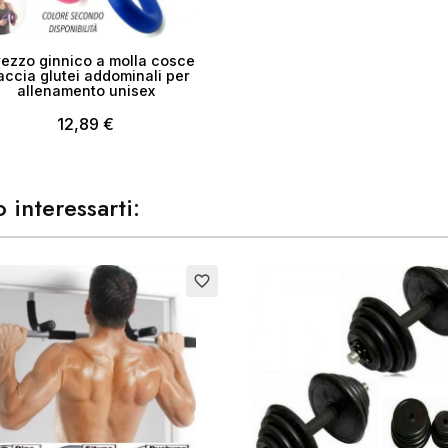
rezzo ginnico a molla cosce
accia glutei addominali per
allenamento unisex
12,89 €
 interessarti:
Esaurito
favorite_border