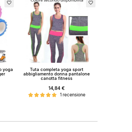
Esaurito
favorite_border
favorite_border
o yoga
Tuta completa yoga sport
ger
abbigliamento donna pantalone
canotta fitness
14,84 €
1 recensione
×