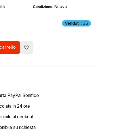
355
Nuovo
Condizione:
Venduti : 35
carrello
favorite_border
arta PayPal Bonifico
ciata in 24 ore
onibile al ceckout
nibile su richiesta