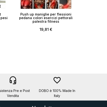
t
Push up maniglie per flessioni
 pesi
pedana colori esercizi pettorali
palestra fitness
19,81 €
headset_mic
favorite_border
sistenza Pre e Post
DOBO è 100% Made In
Vendita
Italy