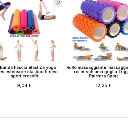
Esaurito
favorite_border
Banda Fascia elastica yoga
Rullo massaggiante massaggi
tes estensore elastico fitness
roller schiuma griglia Trig
sport crossfit
Palestra Sport
9,04 €
12,35 €
ea lista dei desideri
me lista dei desideri