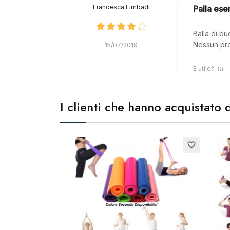
Francesca Limbadi
Palla eser
Balla di b
Nessun pr
15/07/2019
È utile?
Sì
I clienti che hanno acquistat
favorite_border