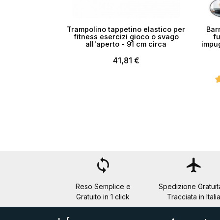
Trampolino tappetino elastico per
Barr
fitness esercizi gioco o svago
f
all'aperto - 91 cm circa
impug
41,81 €
loop
flight
Reso Semplice e
Spedizione Gratuit
Gratuito in 1 click
Tracciata in Itali