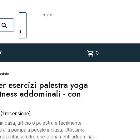


Account
shopping_cart
ri
0
pedale
er esercizi palestra yoga
itness addominali - con
(1 recensione)
e in casa, ufficio o palestra e facilmente
e alla pompa a pedale inclusa. Utilissima
rcizi fitness oltre che allenamenti addominali.