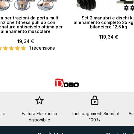
a per trazioni da porta multi
Set 2 manubri e dischi ki
unzione fitness pull up con
allenamento completo 25 kg
nature antiscivolo ottima per
bilanciere 12,5 kg
allenamento muscolare
119,34 €
19,34 €
1 recensione
star_border
lock
a e
Fattura Elettronica
Tanti pagamenti Sicuri al
As
a
disponibile
100%