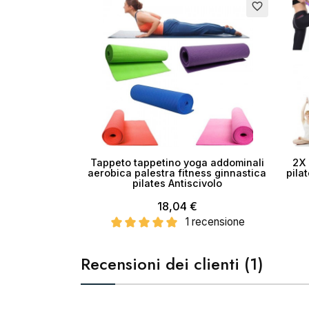
favorite_border
Tappeto tappetino yoga addominali
2X 
aerobica palestra fitness ginnastica
pila
pilates Antiscivolo
18,04 €
1 recensione
Cr
Recensioni dei clienti (1)
No