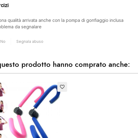
cizi
Annulla
Crea lista dei desider
uona qualità arrivata anche con la pompa di gonfiaggio inclusa
oblema da segnalare
No
Segnala abuso
o questo prodotto hanno comprato anche:
favorite_border