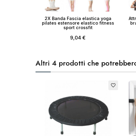
2X Banda Fascia elastica yoga
Att
pilates estensore elastico fitness
br
sport crossfit
9,04 €
Altri 4 prodotti che potrebbero
Esaurito
favorite_border