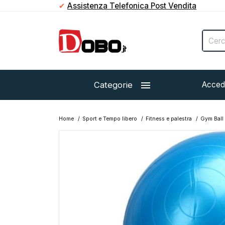
✔
Paga in contanti direttamente al corriere

Categorie
Acced
Home
Sport e Tempo libero
Fitness e palestra
Gym Ball 