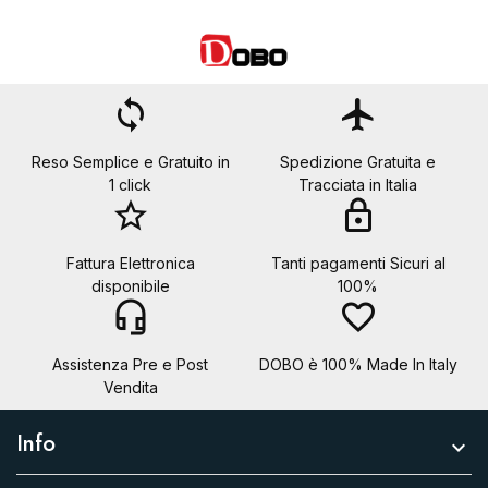
loop
flight
Reso Semplice e Gratuito in
Spedizione Gratuita e
1 click
Tracciata in Italia
star_border
lock
Fattura Elettronica
Tanti pagamenti Sicuri al
disponibile
100%
headset_mic
favorite_border
Assistenza Pre e Post
DOBO è 100% Made In Italy
Vendita
Info
