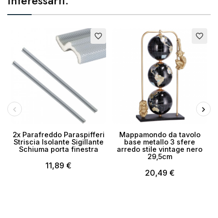
interessarti:
favorite_border
favorite_border
2x Parafreddo Paraspifferi
Mappamondo da tavolo
Striscia Isolante Sigillante
base metallo 3 sfere
Schiuma porta finestra
arredo stile vintage nero
29,5cm
11,89 €
20,49 €