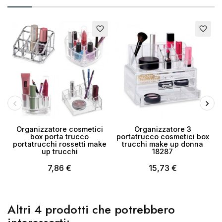
E
favorite_border
favorite_border
Organizzatore cosmetici
Organizzatore 3
box porta trucco
portatrucco cosmetici box
portatrucchi rossetti make
trucchi make up donna
up trucchi
18287
7,86 €
15,73 €
Altri 4 prodotti che potrebbero