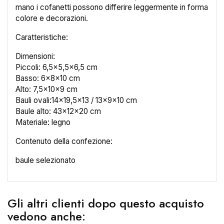
mano i cofanetti possono differire leggermente in forma
colore e decorazioni.
Caratteristiche:
Dimensioni:
×
Crea lista dei desideri
Piccoli: 6,5x5,5x6,5 cm
Basso: 6x8x10 cm
Alto: 7,5x10x9 cm
Nome lista dei desideri
Bauli ovali:14x19,5x13 / 13x9x10 cm
Baule alto: 43x12x20 cm
Materiale: legno
Contenuto della confezione:
Annulla
Crea lista dei desideri
baule selezionato
Gli altri clienti dopo questo acquisto
vedono anche: