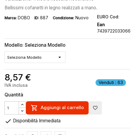
Bellissimi cofanetti in legno realizzati a mano.
EURO Cod:
DOBO
887
Nuovo
Marca:
ID:
Condizione:
Ean
7439722033066
Modello: Seleziona Modello
8,57 €
Venduti : 63
IVA inclusa
Quantità

Aggiungi al carrello
favorite_border

Disponibilità Immediata