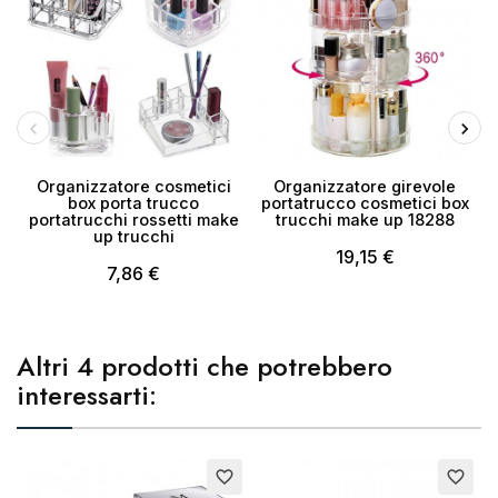
Organizzatore cosmetici
Organizzatore girevole
box porta trucco
portatrucco cosmetici box
portatrucchi rossetti make
trucchi make up 18288
up trucchi
19,15 €
7,86 €
Altri 4 prodotti che potrebbero
interessarti:
Esaurito
E
favorite_border
favorite_border