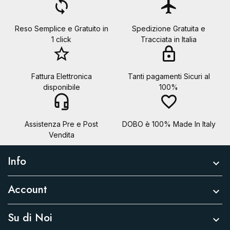
loop
flight
Reso Semplice e Gratuito in
Spedizione Gratuita e
1 click
Tracciata in Italia
star_border
lock
Fattura Elettronica
Tanti pagamenti Sicuri al
disponibile
100%
headset_mic
favorite_border
Assistenza Pre e Post
DOBO è 100% Made In Italy
Vendita
Info

Account

Su di Noi
