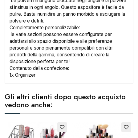
Le polveri rimangono bloccate negli angoli e la polvere
si insinua in ogni angolo. Questo espositore è facile da
pulire. Basta inumidire un panno morbido e asciugare la
polvere e detriti.
×
Crea lista dei desideri
Completamente personalizzabile:
le varie sezioni possono essere configurate per
adattarsi allo spazio disponibile e alle preferenze
Nome lista dei desideri
personali e sono pienamente compatibili con altri
prodotti della gamma, consentendo di creare la
disposizione perfetta per te!
Contenuto della confezione:
1x Organizer
Annulla
Crea lista dei desideri
Gli altri clienti dopo questo acquisto
vedono anche:
E
favorite_border
favorite_border