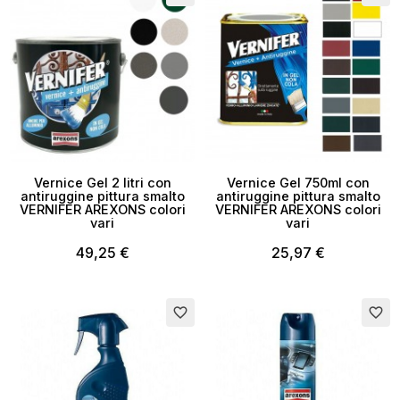
Vernice Gel 2 litri con
Vernice Gel 750ml con
antiruggine pittura smalto
antiruggine pittura smalto
VERNIFER AREXONS colori
VERNIFER AREXONS colori
vari
vari
49,25 €
25,97 €
Esaurito
Esaurito
favorite_border
favorite_border