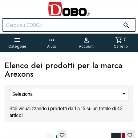


more_horiz

shopping_cart
0
Categorie
Aiuto
Account
Carrello
Elenco dei prodotti per la marca
Arexons

Seleziona
Stai visualizzando i prodotti da 1 a 15 su un totale di 43
articoli
Esaurito
Esaurito
favorite_border
favorite_border