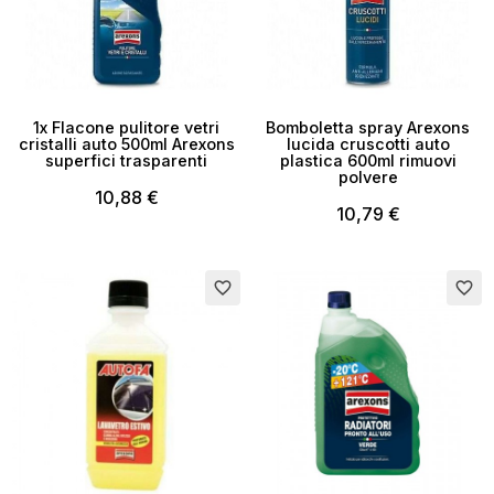
1x Flacone pulitore vetri
Bomboletta spray Arexons
cristalli auto 500ml Arexons
lucida cruscotti auto
superfici trasparenti
plastica 600ml rimuovi
polvere
10,88 €
10,79 €
favorite_border
favorite_border