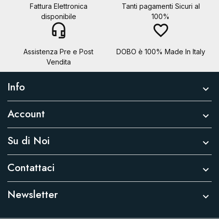
Fattura Elettronica
Tanti pagamenti Sicuri al
disponibile
100%
headset_mic
favorite_border
Assistenza Pre e Post
DOBO è 100% Made In Italy
Vendita
Info

Account

Su di Noi

Contattaci

Newsletter
