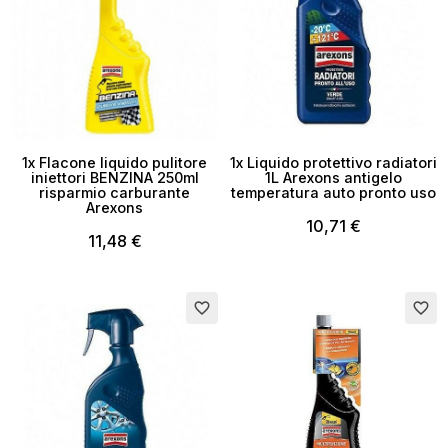
1x Flacone liquido pulitore
1x Liquido protettivo radiatori
iniettori BENZINA 250ml
1L Arexons antigelo
risparmio carburante
temperatura auto pronto uso
Arexons
10,71 €
11,48 €
favorite_border
favorite_border