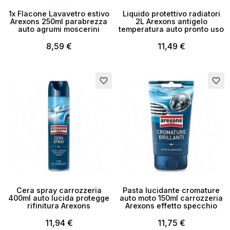
1x Flacone Lavavetro estivo
Liquido protettivo radiatori
Arexons 250ml parabrezza
2L Arexons antigelo
auto agrumi moscerini
temperatura auto pronto uso
8,59 €
11,49 €
Esaurito
favorite_border
favorite_border
Cera spray carrozzeria
Pasta lucidante cromature
400ml auto lucida protegge
auto moto 150ml carrozzeria
rifinitura Arexons
Arexons effetto specchio
11,94 €
11,75 €