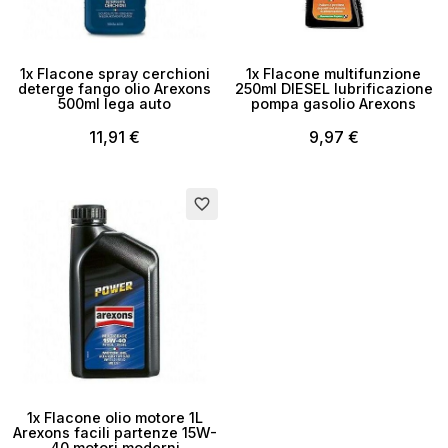
1x Flacone spray cerchioni
1x Flacone multifunzione
deterge fango olio Arexons
250ml DIESEL lubrificazione
500ml lega auto
pompa gasolio Arexons
11,91 €
9,97 €
favorite_border
1x Flacone olio motore 1L
Arexons facili partenze 15W-
40 motori moderni