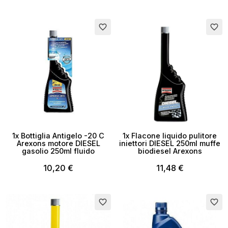
favorite_border
favorite_border
×
Crea lista dei desideri
1x Bottiglia Antigelo -20 C
1x Flacone liquido pulitore
Arexons motore DIESEL
iniettori DIESEL 250ml muffe
gasolio 250ml fluido
biodiesel Arexons
Nome lista dei desideri
10,20 €
11,48 €
favorite_border
favorite_border
Annulla
Crea lista dei desideri