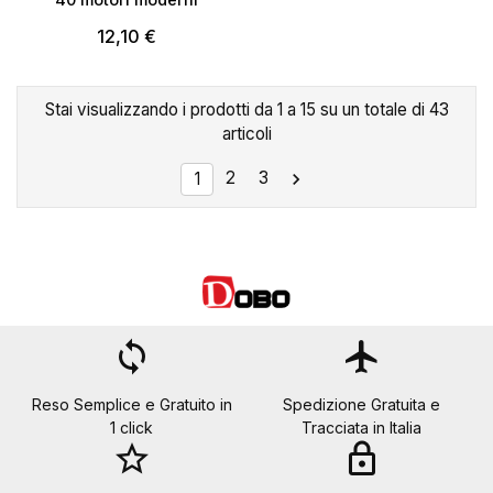
12,10 €
Stai visualizzando i prodotti da 1 a 15 su un totale di 43
articoli
2
3

1
loop
flight
Reso Semplice e Gratuito in
Spedizione Gratuita e
1 click
Tracciata in Italia
star_border
lock