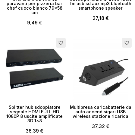
paravanti per pizzeria bar
fm usb sd aux mp3 bluetooth
chef cuoco bianco 79x58
smartphone speaker
cm
27,18 €
9,49 €
favorite_border
favorite_border
Splitter hub sdoppiatore
Multipresa caricabatterie da
segnale HDMI FULL HD
auto accendisigari USB
1080P 8 uscite amplificate
wireless stazione ricarica
3D 1x8
37,32 €
36,39 €