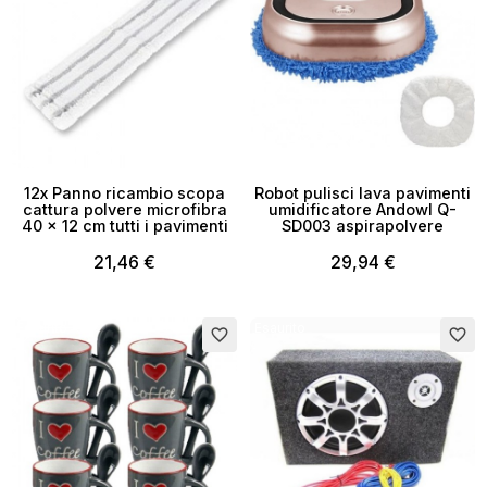
12x Panno ricambio scopa
Robot pulisci lava pavimenti
cattura polvere microfibra
umidificatore Andowl Q-
40 x 12 cm tutti i pavimenti
SD003 aspirapolvere
21,46 €
29,94 €
Esaurito
Esaurito
favorite_border
favorite_border