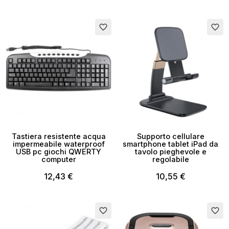
favorite_border
favorite_border
×
Crea lista dei desideri
Tastiera resistente acqua
Supporto cellulare
impermeabile waterproof
smartphone tablet iPad da
USB pc giochi QWERTY
tavolo pieghevole e
Nome lista dei desideri
computer
regolabile
12,43 €
10,55 €
Annulla
Esaurito
Crea lista dei desideri
favorite_border
favorite_border