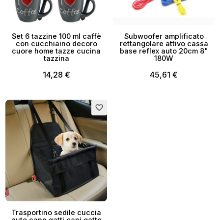
Set 6 tazzine 100 ml caffè
Subwoofer amplificato
con cucchiaino decoro
rettangolare attivo cassa
cuore home tazze cucina
base reflex auto 20cm 8"
tazzina
180W
14,28 €
45,61 €
favorite_border
Trasportino sedile cuccia
auto cane gatti cani gatto