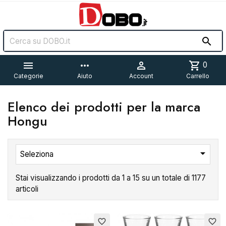


more_horiz

shopping_cart
0
Categorie
Aiuto
Account
Carrello
Elenco dei prodotti per la marca
Hongu

Seleziona
Stai visualizzando i prodotti da 1 a 15 su un totale di 1177
articoli
favorite_border
favorite_border