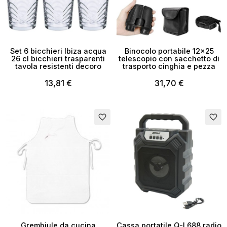
Set 6 bicchieri Ibiza acqua
Binocolo portabile 12x25
26 cl bicchieri trasparenti
telescopio con sacchetto di
tavola resistenti decoro
trasporto cinghia e pezza
13,81 €
31,70 €
favorite_border
favorite_border
Grembiule da cucina
Cassa portatile Q-L688 radio