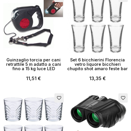
Guinzaglio torcia per cani
Set 6 bicchierini Florencia
retrattile 5 m adatto a cani
vetro liquore bicchieri
fino a 15 kg luce LED
chupito shot amaro feste bar
11,51 €
13,35 €
favorite_border
favorite_border