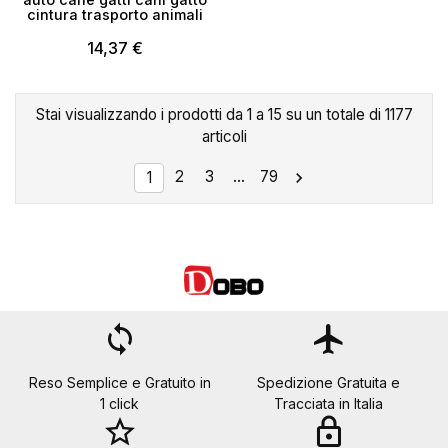
cintura trasporto animali
14,37 €
Stai visualizzando i prodotti da 1 a 15 su un totale di 1177
articoli
2
3
…
79

1
loop
flight
Reso Semplice e Gratuito in
Spedizione Gratuita e
1 click
Tracciata in Italia
star_border
lock