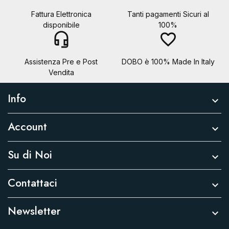
Fattura Elettronica
Tanti pagamenti Sicuri al
disponibile
100%
headset_mic
favorite_border
Assistenza Pre e Post
DOBO è 100% Made In Italy
Vendita
Info

Account

Su di Noi

Contattaci

Newsletter
