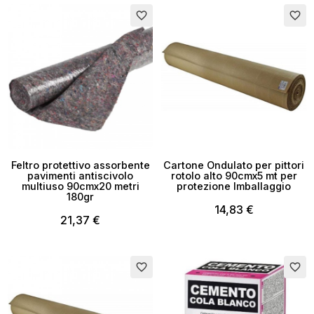
favorite_border
favorite_border
Feltro protettivo assorbente
Cartone Ondulato per pittori
pavimenti antiscivolo
rotolo alto 90cmx5 mt per
multiuso 90cmx20 metri
protezione Imballaggio
180gr
14,83 €
21,37 €
Esaurito
favorite_border
favorite_border