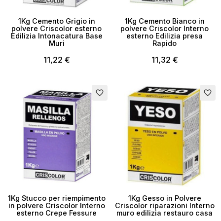
1Kg Cemento Grigio in
1Kg Cemento Bianco in
polvere Criscolor esterno
polvere Criscolor Interno
Edilizia Intonacatura Base
esterno Edilizia presa
Muri
Rapido
11,22 €
11,32 €
favorite_border
favorite_border
×
Crea lista dei desideri
Nome lista dei desideri
1Kg Stucco per riempimento
1Kg Gesso in Polvere
in polvere Criscolor Interno
Criscolor riparazioni Interno
esterno Crepe Fessure
muro edilizia restauro casa
Annulla
Crea lista dei desideri