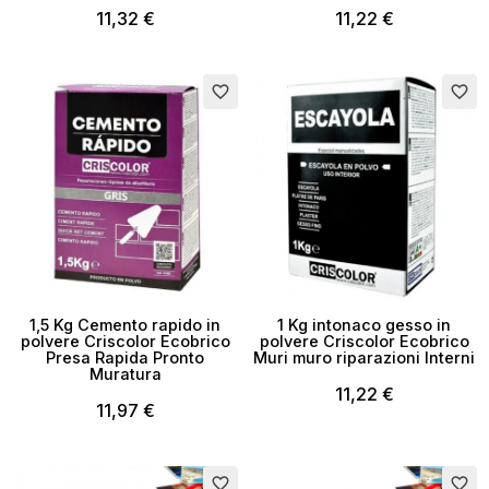
11,32 €
11,22 €
favorite_border
favorite_border
1,5 Kg Cemento rapido in
1 Kg intonaco gesso in
polvere Criscolor Ecobrico
polvere Criscolor Ecobrico
Presa Rapida Pronto
Muri muro riparazioni Interni
Muratura
11,22 €
11,97 €
Esaurito
Esaurito
favorite_border
favorite_border