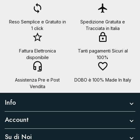
loop
flight
Reso Semplice e Gratuito in
Spedizione Gratuita e
1 click
Tracciata in Italia
star_border
lock
Fattura Elettronica
Tanti pagamenti Sicuri al
disponibile
100%
headset_mic
favorite_border
Assistenza Pre e Post
DOBO è 100% Made In Italy
Vendita
Info

Account

Su di Noi
