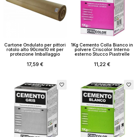
Cartone Ondulato per pittori
1Kg Cemento Colla Bianco in
rotolo alto 90cmx10 mt per
polvere Criscolor Interno
protezione Imballaggio
esterno Stucco Piastrelle
17,59 €
11,22 €
Esaurito
favorite_border
favorite_border