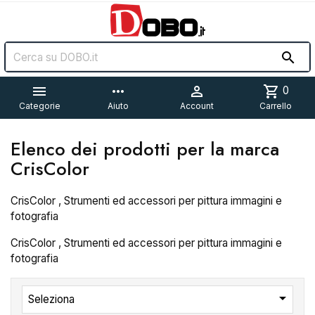


more_horiz

shopping_cart
0
Categorie
Aiuto
Account
Carrello
Elenco dei prodotti per la marca
CrisColor
CrisColor , Strumenti ed accessori per pittura immagini e
fotografia
CrisColor , Strumenti ed accessori per pittura immagini e
fotografia

Seleziona