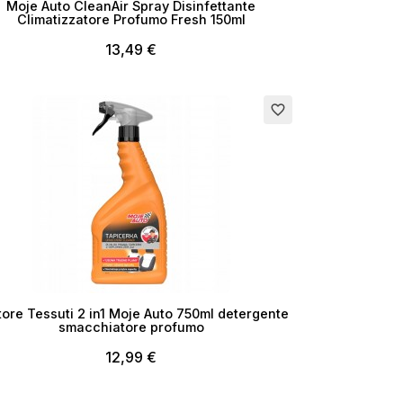
×
Moje Auto CleanAir Spray Disinfettante
Climatizzatore Profumo Fresh 150ml
13,49 €
favorite_border
i
tore Tessuti 2 in1 Moje Auto 750ml detergente
smacchiatore profumo
12,99 €