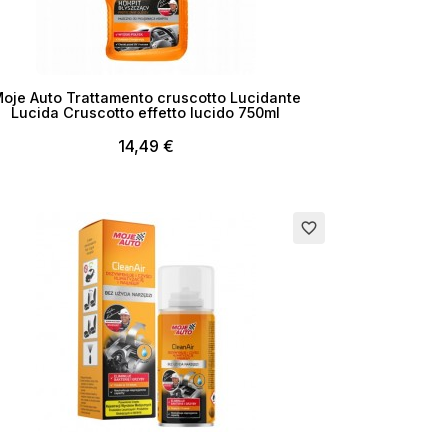
oje Auto Trattamento cruscotto Lucidante
Lucida Cruscotto effetto lucido 750ml
14,49 €
favorite_border