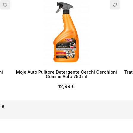
favorite_border
favorite_border
hi
Moje Auto Pulitore Detergente Cerchi Cerchioni
Trat
Gomme Auto 750 ml
12,99 €
ale