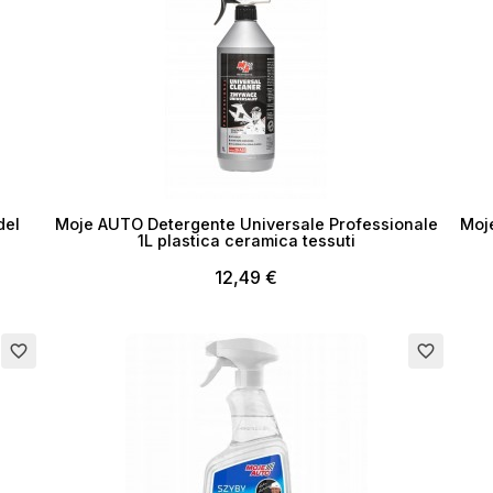
del
Moje AUTO Detergente Universale Professionale
Moj
1L plastica ceramica tessuti
12,49 €
favorite_border
favorite_border