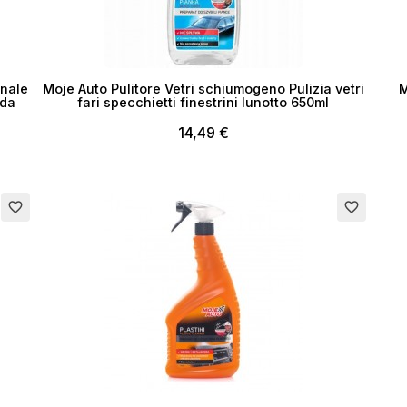
onale
Moje Auto Pulitore Vetri schiumogeno Pulizia vetri
M
 da
fari specchietti finestrini lunotto 650ml
14,49 €
favorite_border
favorite_border