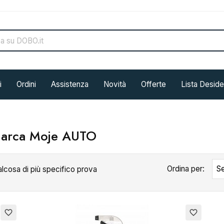
i
Ordini
Assistenza
Novità
Offerte
Lista Deside
 marca Moje AUTO
Ordina per:
Se
alcosa di più specifico prova
favorite_border
favorite_border