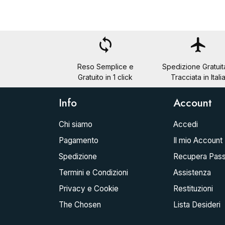
loop
flight
Reso Semplice e
Spedizione Gratuit
Gratuito in 1 click
Tracciata in Itali
Info
Account
Chi siamo
Accedi
Pagamento
Il mio Account
Spedizione
Recupera Pas
Termini e Condizioni
Assistenza
Privacy e Cookie
Restituzioni
The Chosen
Lista Desideri