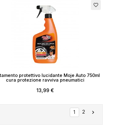
favorite_border
tamento protettivo lucidante Moje Auto 750ml
cura protezione ravviva pneumatici
13,99 €
2

1