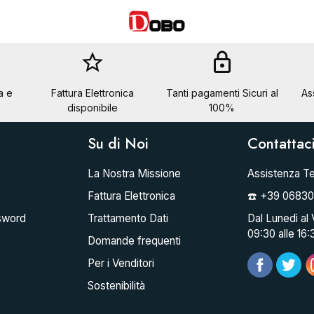
star_border
lock
a e
Fattura Elettronica
Tanti pagamenti Sicuri al
As
a
disponibile
100%
Su di Noi
Contattac
La Nostra Missione
Assistenza Te
Fattura Elettronica
☎️ +39 0683
sword
Trattamento Dati
Dal Lunedì al 
09:30 alle 16:
Domande frequenti
Per i Venditori
Sostenibilità