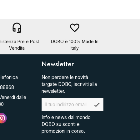
headset_mic
favorite_border
sistenza Pre e Post
DOBO è 100% Made In
Vendita
Italy
i
Newsletter
lefonica
Non perdere le novità
targate DOBO, iscriviti alla
088868
newsletter.
Venerdì dalle
check
30
Info e news dal mondo
DOBO su sconti e
promozioni in corso.