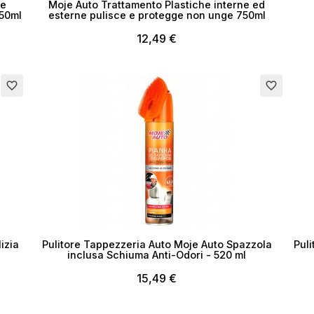
ea lista dei desideri
te
Moje Auto Trattamento Plastiche interne ed
750ml
esterne pulisce e protegge non unge 750ml
12,49 €
me lista dei desideri
favorite_border
favorite_border
Annulla
Crea lista dei desider
izia
Pulitore Tappezzeria Auto Moje Auto Spazzola
Puli
inclusa Schiuma Anti-Odori - 520 ml
15,49 €