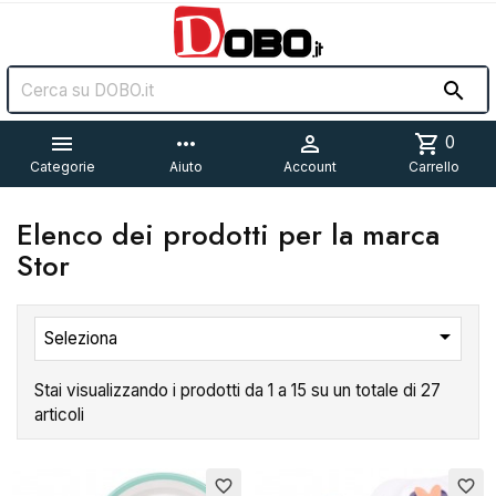


more_horiz

shopping_cart
0
Categorie
Aiuto
Account
Carrello
Elenco dei prodotti per la marca
Stor

Seleziona
Stai visualizzando i prodotti da 1 a 15 su un totale di 27
articoli
favorite_border
favorite_border