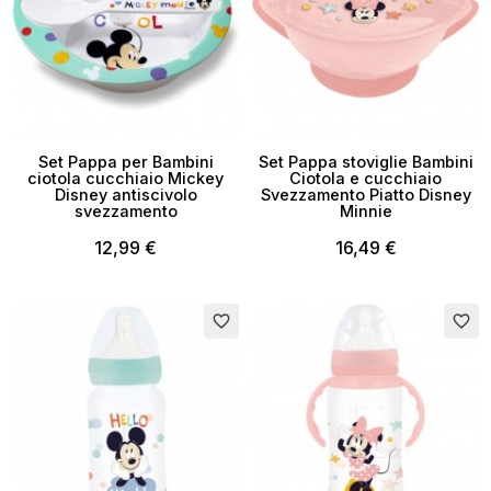
Set Pappa per Bambini
Set Pappa stoviglie Bambini
ciotola cucchiaio Mickey
Ciotola e cucchiaio
Disney antiscivolo
Svezzamento Piatto Disney
svezzamento
Minnie
12,99 €
16,49 €
favorite_border
favorite_border