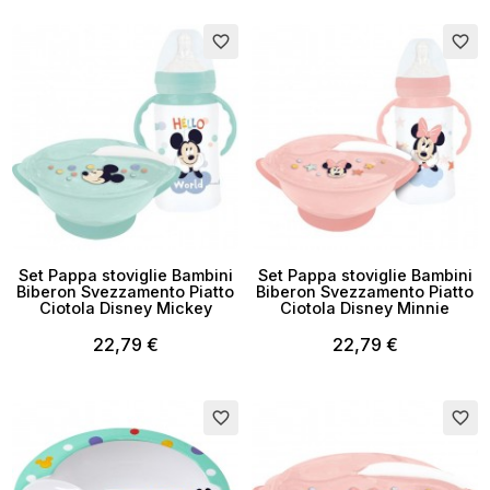
favorite_border
favorite_border
×
Crea lista dei desideri
Set Pappa stoviglie Bambini
Set Pappa stoviglie Bambini
Nome lista dei desideri
Biberon Svezzamento Piatto
Biberon Svezzamento Piatto
Ciotola Disney Mickey
Ciotola Disney Minnie
22,79 €
22,79 €
Annulla
Crea lista dei desideri
favorite_border
favorite_border