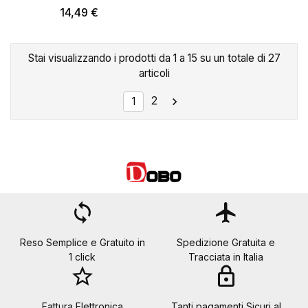
14,49 €
Stai visualizzando i prodotti da 1 a 15 su un totale di 27
articoli
2

1
loop
flight
Reso Semplice e Gratuito in
Spedizione Gratuita e
1 click
Tracciata in Italia
star_border
lock
Fattura Elettronica
Tanti pagamenti Sicuri al