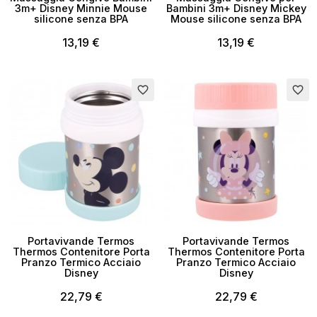
3m+ Disney Minnie Mouse
Bambini 3m+ Disney Mickey
silicone senza BPA
Mouse silicone senza BPA
13,19 €
13,19 €
favorite_border
favorite_border
Portavivande Termos
Portavivande Termos
Thermos Contenitore Porta
Thermos Contenitore Porta
Pranzo Termico Acciaio
Pranzo Termico Acciaio
Disney
Disney
22,79 €
22,79 €