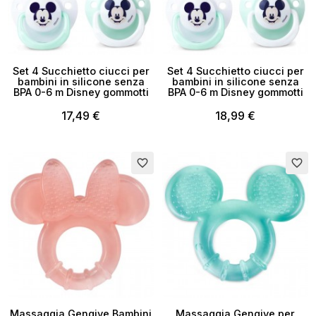
Set 4 Succhietto ciucci per
Set 4 Succhietto ciucci per
bambini in silicone senza
bambini in silicone senza
BPA 0-6 m Disney gommotti
BPA 0-6 m Disney gommotti
17,49 €
18,99 €
favorite_border
favorite_border
Massaggia Gengive Bambini
Massaggia Gengive per