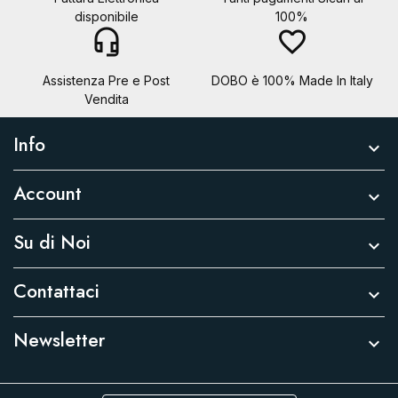
disponibile
100%
headset_mic
favorite_border
Assistenza Pre e Post
DOBO è 100% Made In Italy
Vendita
Info

Account

Su di Noi

Contattaci

Newsletter
