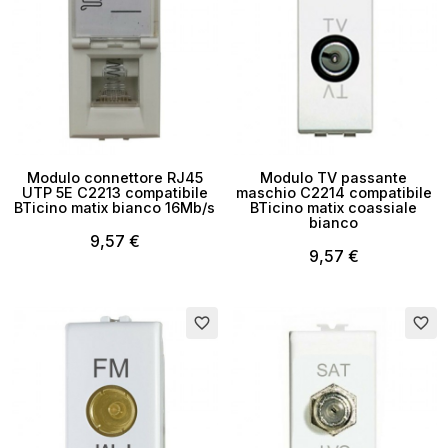
Modulo connettore RJ45
Modulo TV passante
UTP 5E C2213 compatibile
maschio C2214 compatibile
BTicino matix bianco 16Mb/s
BTicino matix coassiale
bianco
9,57 €
9,57 €
favorite_border
favorite_border