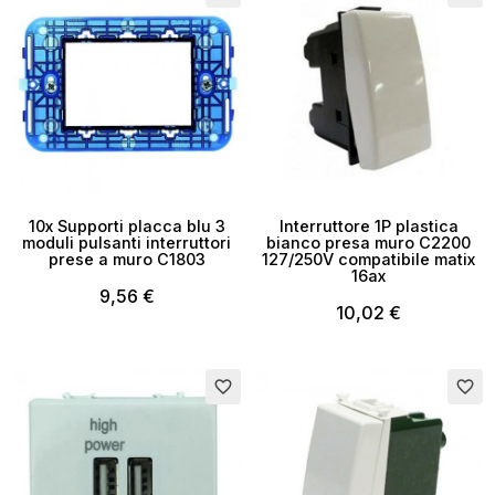
10x Supporti placca blu 3
Interruttore 1P plastica
moduli pulsanti interruttori
bianco presa muro C2200
prese a muro C1803
127/250V compatibile matix
16ax
9,56 €
10,02 €
favorite_border
favorite_border