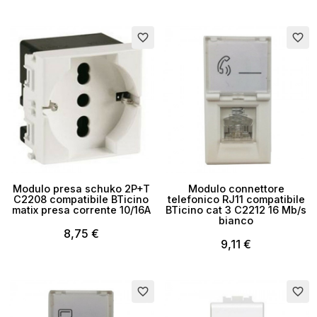
favorite_border
favorite_border
×
Crea lista dei desideri
Modulo presa schuko 2P+T
Modulo connettore
C2208 compatibile BTicino
telefonico RJ11 compatibile
matix presa corrente 10/16A
BTicino cat 3 C2212 16 Mb/s
bianco
Nome lista dei desideri
8,75 €
9,11 €
Esaurito
favorite_border
favorite_border
Annulla
Crea lista dei desideri