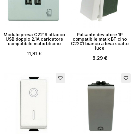
Modulo presa C2219 attacco
Pulsante deviatore 1P
USB doppio 2.1A caricatore
compatibile matix BTicino
compatibile matix bticino
C2201 bianco a leva scatto
luce
11,81 €
8,29 €
favorite_border
favorite_border