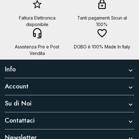
star_border
lock
Fattura Elettronica
Tanti pagamenti Sicuri al
disponibile
100%
headset_mic
favorite_border
Assistenza Pre e Post
DOBO è 100% Made In Italy
Vendita
Info

Account

Su di Noi

Contattaci

Newsletter
