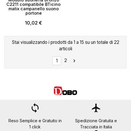
C2211 compatibile BTicino
matix campanello suono
portone
10,02 €
Stai visualizzando i prodotti da 1 a 15 su un totale di 22
articoli
2

1
loop
flight
Reso Semplice e Gratuito in
Spedizione Gratuita e
1 click
Tracciata in Italia