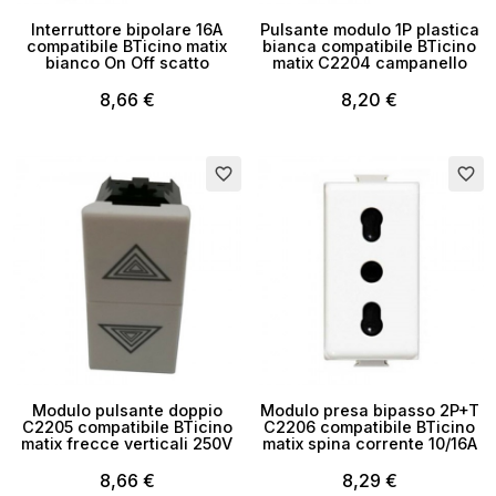
Interruttore bipolare 16A
Pulsante modulo 1P plastica
compatibile BTicino matix
bianca compatibile BTicino
bianco On Off scatto
matix C2204 campanello
8,66 €
8,20 €
favorite_border
favorite_border
Modulo pulsante doppio
Modulo presa bipasso 2P+T
C2205 compatibile BTicino
C2206 compatibile BTicino
matix frecce verticali 250V
matix spina corrente 10/16A
8,66 €
8,29 €