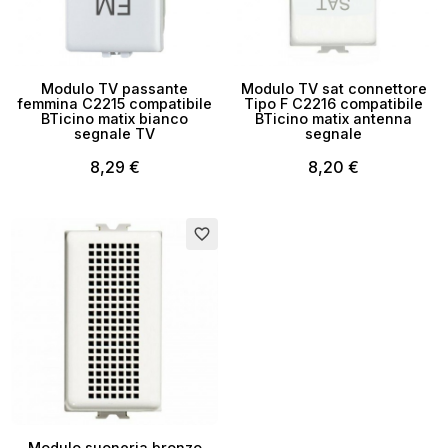
Modulo TV passante
Modulo TV sat connettore
femmina C2215 compatibile
Tipo F C2216 compatibile
BTicino matix bianco
BTicino matix antenna
segnale TV
segnale
8,29 €
8,20 €
favorite_border
Modulo suoneria bronzo