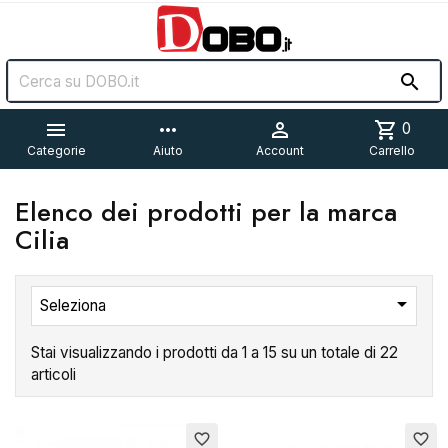


more_horiz

shopping_cart
0
Categorie
Aiuto
Account
Carrello
Elenco dei prodotti per la marca
Cilia

Seleziona
Stai visualizzando i prodotti da 1 a 15 su un totale di 22
articoli
favorite_border
favorite_border