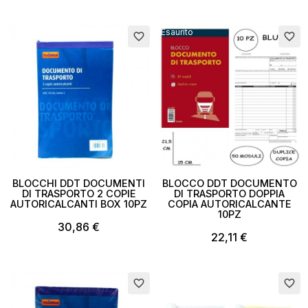
Esaurito
favorite_border
favorite_border
×
Crea lista dei desideri
BLOCCHI DDT DOCUMENTI
BLOCCO DDT DOCUMENTO
DI TRASPORTO 2 COPIE
DI TRASPORTO DOPPIA
AUTORICALCANTI BOX 10PZ
COPIA AUTORICALCANTE
10PZ
Nome lista dei desideri
30,86 €
22,11 €
Esaurito
Esaurito
favorite_border
favorite_border
Annulla
Crea lista dei desideri