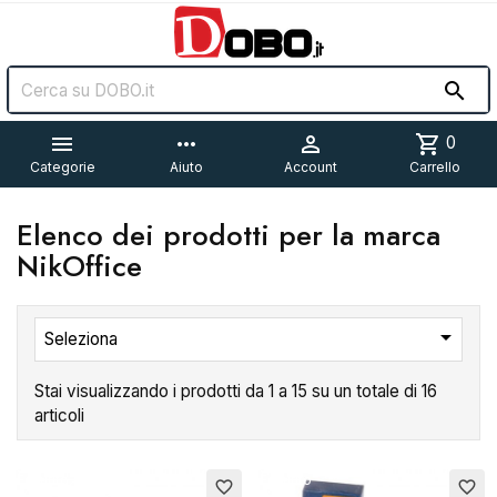


more_horiz

shopping_cart
0
Categorie
Aiuto
Account
Carrello
Elenco dei prodotti per la marca
NikOffice

Seleziona
Stai visualizzando i prodotti da 1 a 15 su un totale di 16
articoli
Esaurito
Esaurito
favorite_border
favorite_border