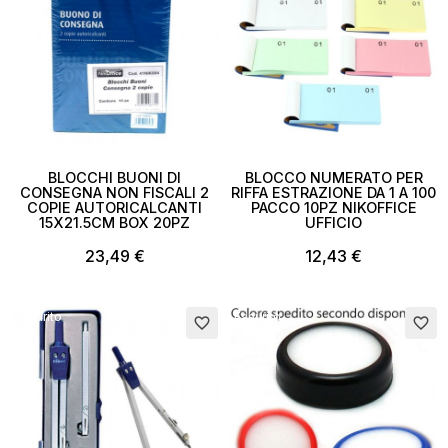
BLOCCHI BUONI DI
BLOCCO NUMERATO PER
CONSEGNA NON FISCALI 2
RIFFA ESTRAZIONE DA 1 A 100
COPIE AUTORICALCANTI
PACCO 10PZ NIKOFFICE
15X21.5CM BOX 20PZ
UFFICIO
23,49 €
12,43 €
Esaurito
Esaurito
favorite_border
favorite_border