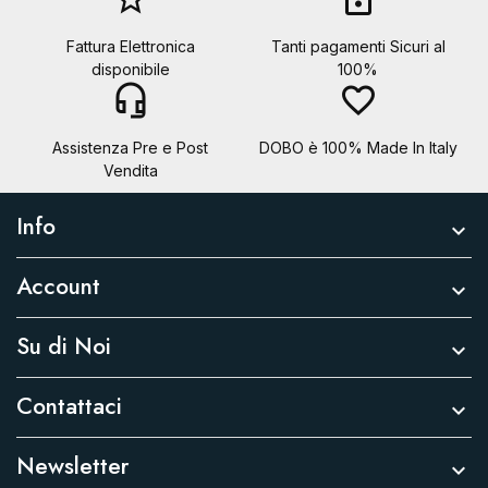
Fattura Elettronica
Tanti pagamenti Sicuri al
disponibile
100%
headset_mic
favorite_border
Assistenza Pre e Post
DOBO è 100% Made In Italy
Vendita
Info

Account

Su di Noi

Contattaci

Newsletter
