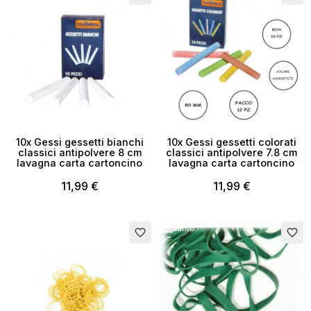
10x Gessi gessetti bianchi
10x Gessi gessetti colorati
classici antipolvere 8 cm
classici antipolvere 7.8 cm
lavagna carta cartoncino
lavagna carta cartoncino
11,99 €
11,99 €
Esaurito
favorite_border
favorite_border