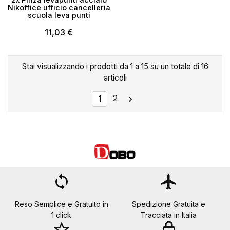
Nikoffice ufficio cancelleria
scuola leva punti
11,03 €
Stai visualizzando i prodotti da 1 a 15 su un totale di 16
articoli
2

1
loop
flight
Reso Semplice e Gratuito in
Spedizione Gratuita e
1 click
Tracciata in Italia
star_border
lock