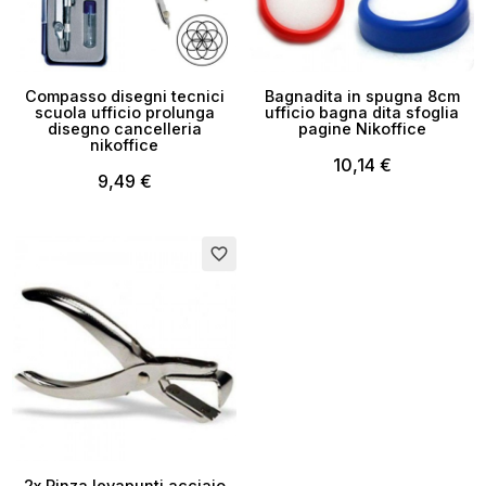
Compasso disegni tecnici
Bagnadita in spugna 8cm
scuola ufficio prolunga
ufficio bagna dita sfoglia
disegno cancelleria
pagine Nikoffice
nikoffice
10,14 €
9,49 €
favorite_border
2x Pinza levapunti acciaio