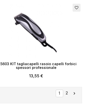
rito
favorite_border
5603 KIT tagliacapelli rasoio capelli forbici
spessori professionale
13,55 €
2

1