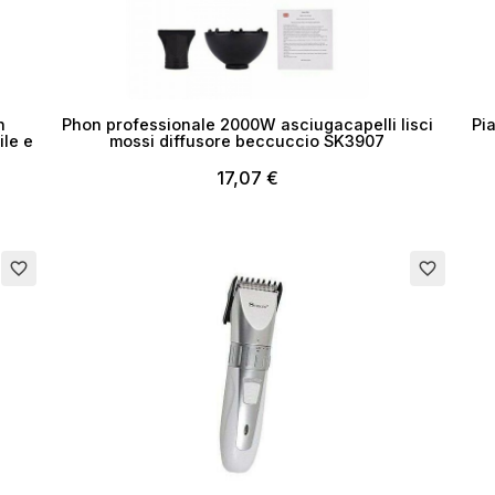
n
Phon professionale 2000W asciugacapelli lisci
Pi
ile e
mossi diffusore beccuccio SK3907
17,07 €
Esaurito
favorite_border
favorite_border