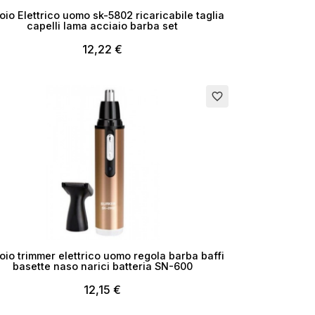
×
oio Elettrico uomo sk-5802 ricaricabile taglia
capelli lama acciaio barba set
12,22 €
favorite_border
i
oio trimmer elettrico uomo regola barba baffi
basette naso narici batteria SN-600
12,15 €