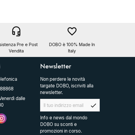
headset_mic
favorite_border
sistenza Pre e Post
DOBO è 100% Made In
Vendita
Italy
i
Newsletter
lefonica
Non perdere le novità
targate DOBO, iscriviti alla
088868
newsletter.
Venerdì dalle
check
30
Info e news dal mondo
DOBO su sconti e
promozioni in corso.