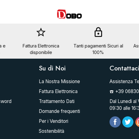
star_border
lock
a e
Fattura Elettronica
Tanti pagamenti Sicuri al
As
a
disponibile
100%
Su di Noi
Contattac
La Nostra Missione
Assistenza Te
Fattura Elettronica
☎️ +39 0683
sword
Trattamento Dati
Dal Lunedì al 
09:30 alle 16:
Domande frequenti
Per i Venditori
Sostenibilità