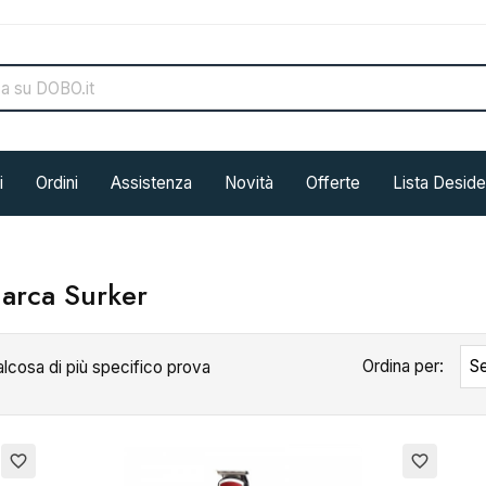
i
Ordini
Assistenza
Novità
Offerte
Lista Deside
marca Surker
Ordina per:
Se
alcosa di più specifico prova
favorite_border
favorite_border