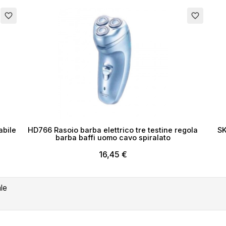
Esau
favorite_border
favorite_border
abile
HD766 Rasoio barba elettrico tre testine regola
SK
barba baffi uomo cavo spiralato
16,45 €
ale