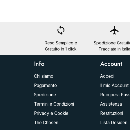
loop
flight
Reso Semplice e
Spedizione Gratuit
Gratuito in 1 click
Tracciata in Itali
Info
Account
Chi siamo
Accedi
Pagamento
Il mio Account
Spedizione
Recupera Pas
Termini e Condizioni
Assistenza
Privacy e Cookie
Restituzioni
The Chosen
Lista Desideri