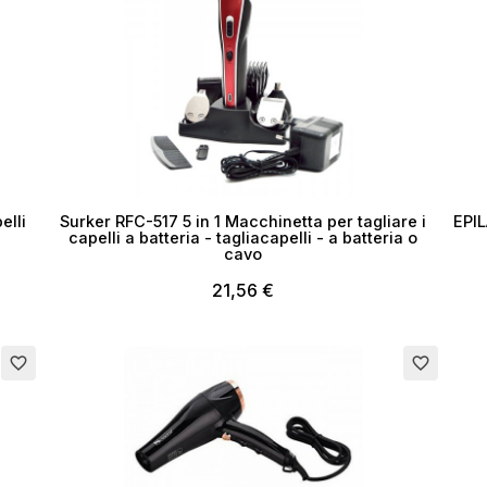
elli
Surker RFC-517 5 in 1 Macchinetta per tagliare i
EPI
capelli a batteria - tagliacapelli - a batteria o
cavo
21,56 €
Esaurito
favorite_border
favorite_border