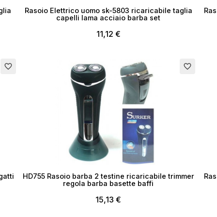
ea lista dei desideri
glia
Rasoio Elettrico uomo sk-5803 ricaricabile taglia
Ras
capelli lama acciaio barba set
11,12 €
me lista dei desideri
favorite_border
favorite_border
Annulla
Crea lista dei desider
gatti
HD755 Rasoio barba 2 testine ricaricabile trimmer
Ras
regola barba basette baffi
15,13 €