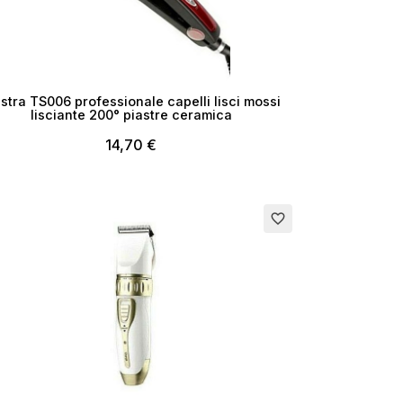
astra TS006 professionale capelli lisci mossi
lisciante 200° piastre ceramica
14,70 €
favorite_border