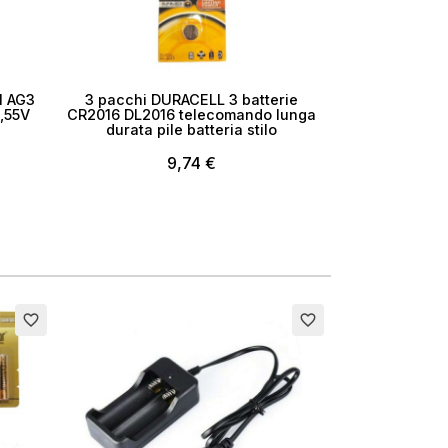
i
1 AG3
3 pacchi DURACELL 3 batterie
1,55V
CR2016 DL2016 telecomando lunga
durata pile batteria stilo
9,74 €
Esaurito
favorite_border
favorite_border