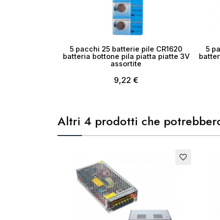
5 pacchi 25 batterie pile CR1620
5 pa
batteria bottone pila piatta piatte 3V
batter
assortite
9,22 €
Altri 4 prodotti che potrebbero
Esauri
favorite_border