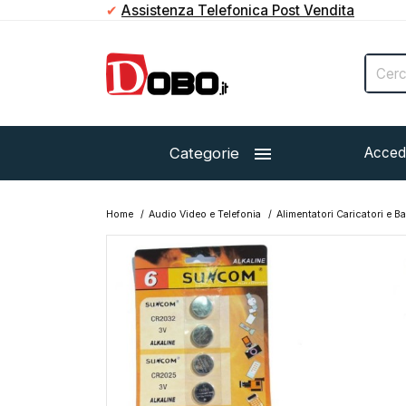
✔
Paga in contanti direttamente al corriere

Categorie
Acced
Home
Audio Video e Telefonia
Alimentatori Caricatori e Ba