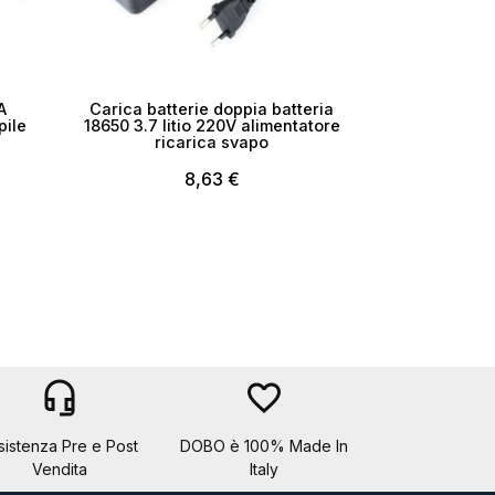
A
Carica batterie doppia batteria
pile
18650 3.7 litio 220V alimentatore
ricarica svapo
8,63 €
headset_mic
favorite_border
sistenza Pre e Post
DOBO è 100% Made In
Vendita
Italy