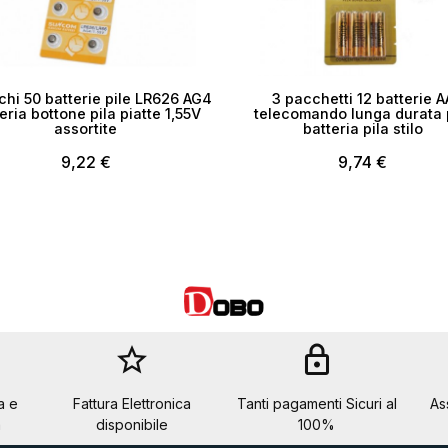
chi 50 batterie pile LR626 AG4
3 pacchetti 12 batterie A
eria bottone pila piatte 1,55V
telecomando lunga durata 
assortite
batteria pila stilo
9,22 €
9,74 €
star_border
lock
a e
Fattura Elettronica
Tanti pagamenti Sicuri al
As
a
disponibile
100%