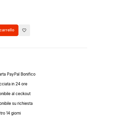
carrello
favorite_border
arta PayPal Bonifico
ciata in 24 ore
onibile al ceckout
nibile su richiesta
tro 14 giorni