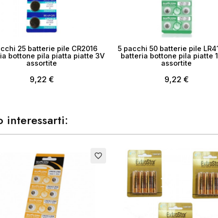
Annulla
Crea lista dei desider
cchi 25 batterie pile CR2016
5 pacchi 50 batterie pile LR4
ia bottone pila piatta piatte 3V
batteria bottone pila piatte 
assortite
assortite
9,22 €
9,22 €
 interessarti:
to
favorite_border