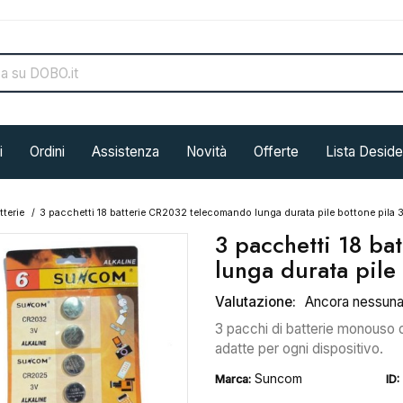
i
Ordini
Assistenza
Novità
Offerte
Lista Deside
tterie
3 pacchetti 18 batterie CR2032 telecomando lunga durata pile bottone pila 
3 pacchetti 18 b
lunga durata pile
Valutazione:
Ancora nessun
3 pacchi di batterie monouso d
adatte per ogni dispositivo.
Suncom
Marca:
ID: