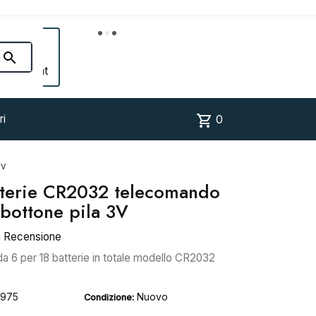


Account
shopping_cart
ri
0
3V
atterie CR2032 telecomando
 bottone pila 3V
a Recensione
a 6 per 18 batterie in totale modello CR2032
975
Nuovo
Condizione: