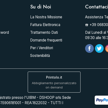
Su di Noi
Contattac
La Nostra Missione
Assistenza Te
Fattura Elettronica
☎️ +39 0683
sword
Trattamento Dati
Dal Lunedì al 
09:30 alle 16:
Domande frequenti
Per i Venditori
Sostenibilità
Printolo.it
Abbigliamento personalizzato
on demand
istrato presso l'UIBM - DSHOOP srls Sede
A:15906181001 - REA:1622032 - TUTTI I