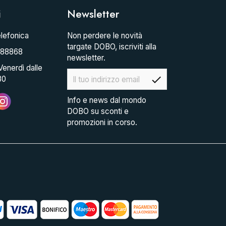
i
Newsletter
lefonica
Non perdere le novità
targate DOBO, iscriviti alla
088868
newsletter.
Venerdì dalle
check
30
Info e news dal mondo
DOBO su sconti e
promozioni in corso.