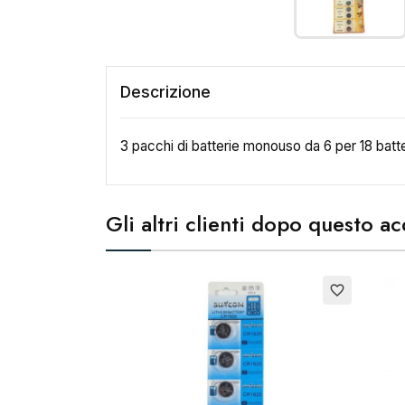
Descrizione
3 pacchi di batterie monouso da 6 per 18 batte
Gli altri clienti dopo questo 
Esaurito
Esauri
favorite_border
Cr
No