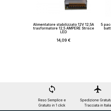
Alimentatore stabilizzato 12V 12,5A
5 pac
trasformatore 12,5 AMPERE Strisce
batt
LED
14,09 €
loop
flight
Reso Semplice e
Spedizione Gratuit
Gratuito in 1 click
Tracciata in Itali