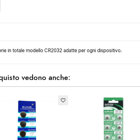
rie in totale modello CR2032 adatte per ogni dispositivo.
acquisto vedono anche:
to
favorite_border
ea lista dei desideri
me lista dei desideri