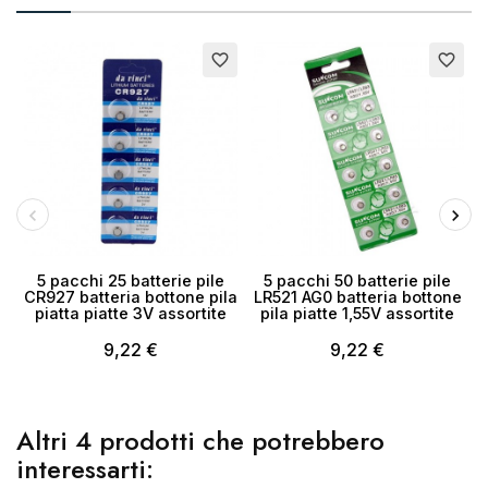
Esaurito
Esaurito
E
favorite_border
favorite_border
Annulla
Crea lista dei desideri
5 pacchi 25 batterie pile
5 pacchi 50 batterie pile
CR927 batteria bottone pila
LR521 AG0 batteria bottone
piatta piatte 3V assortite
pila piatte 1,55V assortite
9,22 €
9,22 €
Altri 4 prodotti che potrebbero
interessarti: