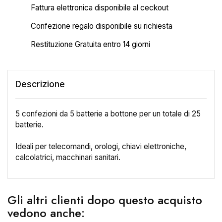
Fattura elettronica disponibile al ceckout
Confezione regalo disponibile su richiesta
Restituzione Gratuita entro 14 giorni
Descrizione
5 confezioni da 5 batterie a bottone per un totale di 25
batterie.
Ideali per telecomandi, orologi, chiavi elettroniche,
calcolatrici, macchinari sanitari.
×
Crea lista dei desideri
Gli altri clienti dopo questo acquisto
Nome lista dei desideri
vedono anche: