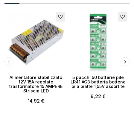
favorite_border
favorite_border
Alimentatore stabilizzato
5 pacchi 50 batterie pile
12V 15A regolato
LR41 AG3 batteria bottone
trasformatore 15 AMPERE
pila piatte 1,55V assortite
Striscia LED
9,22 €
14,92 €