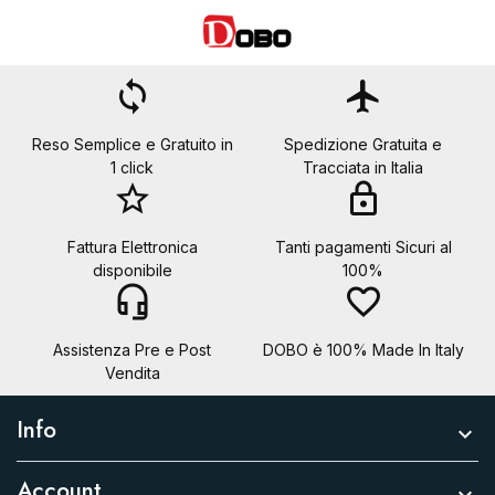
loop
flight
Reso Semplice e Gratuito in
Spedizione Gratuita e
1 click
Tracciata in Italia
star_border
lock
Fattura Elettronica
Tanti pagamenti Sicuri al
disponibile
100%
headset_mic
favorite_border
Assistenza Pre e Post
DOBO è 100% Made In Italy
Vendita
Info

Account
