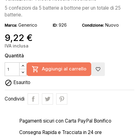
5 confezioni da 5 batterie a bottone per un totale di 25
batterie.
Generico
926
Nuovo
Marca:
ID:
Condizione:
9,22 €
IVA inclusa
Quantità

Aggiungi al carrello
favorite_border

Esaurito
Condividi
Pagamenti sicuri con Carta PayPal Bonifico
Consegna Rapida e Tracciata in 24 ore