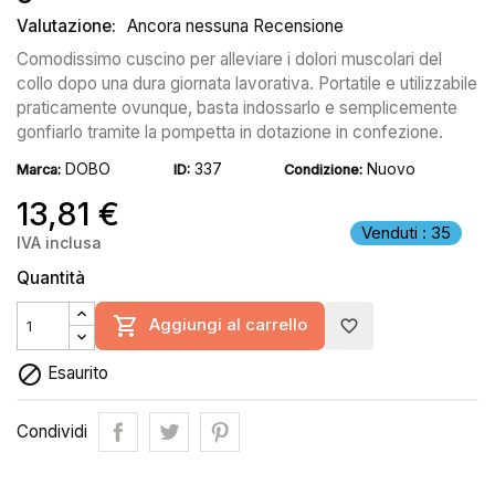
Valutazione:
Ancora nessuna Recensione
Comodissimo cuscino per alleviare i dolori muscolari del
collo dopo una dura giornata lavorativa. Portatile e utilizzabile
praticamente ovunque, basta indossarlo e semplicemente
gonfiarlo tramite la pompetta in dotazione in confezione.
DOBO
337
Nuovo
Marca:
ID:
Condizione:
13,81 €
Venduti : 35
IVA inclusa
Quantità

Aggiungi al carrello
favorite_border

Esaurito
Condividi