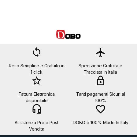
loop
flight
Reso Semplice e Gratuito in
Spedizione Gratuita e
1 click
Tracciata in Italia
star_border
lock
Fattura Elettronica
Tanti pagamenti Sicuri al
disponibile
100%
headset_mic
favorite_border
Assistenza Pre e Post
DOBO è 100% Made In Italy
Vendita