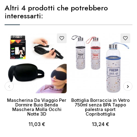
Altri 4 prodotti che potrebbero
interessarti:
Esaurito
favorite_border
favorite_border
Mascherina Da Viaggio Per
Bottiglia Borraccia in Vetro
Dormire Buio Benda
750ml senza BPA Tappo
D
Maschera Molla Occhi
palestra sport
Notte 3D
Copribottiglia
11,03 €
13,24 €