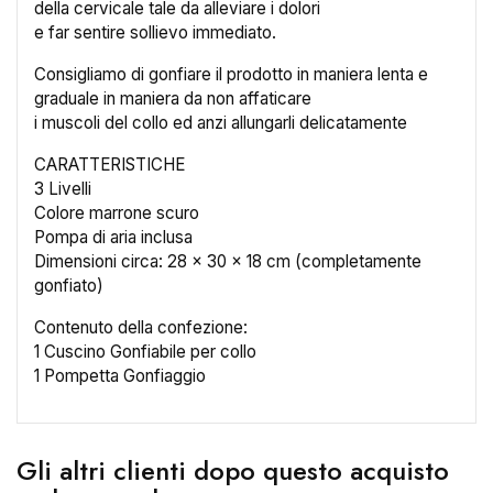
della cervicale tale da alleviare i dolori
e far sentire sollievo immediato.
Consigliamo di gonfiare il prodotto in maniera lenta e
graduale in maniera da non affaticare
i muscoli del collo ed anzi allungarli delicatamente
CARATTERISTICHE
×
Crea lista dei desideri
3 Livelli
Colore marrone scuro
Pompa di aria inclusa
Nome lista dei desideri
Dimensioni circa: 28 x 30 x 18 cm (completamente
gonfiato)
Contenuto della confezione:
1 Cuscino Gonfiabile per collo
Annulla
Crea lista dei desideri
1 Pompetta Gonfiaggio
Gli altri clienti dopo questo acquisto