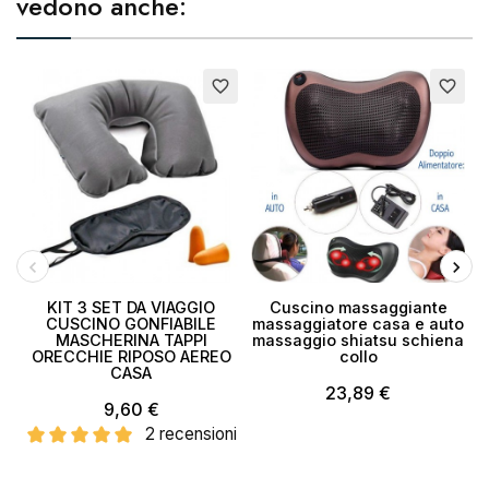
vedono anche:
E
favorite_border
favorite_border
KIT 3 SET DA VIAGGIO
Cuscino massaggiante
CUSCINO GONFIABILE
massaggiatore casa e auto
MASCHERINA TAPPI
massaggio shiatsu schiena
ORECCHIE RIPOSO AEREO
collo
CASA
m
23,89 €
9,60 €
2 recensioni